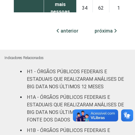
mais
34
62
1
pessoas
ocupadas
anterior
próxima
Não
21
58
0
declarado
Fonte: CGI.br/NIC.br, Centro Regional de
Indicadores Relacionados
Estudos para o Desenvolvimento da
Sociedade da Informação (Cetic.br),
H1 - ÓRGÃOS PÚBLICOS FEDERAIS E
Pesquisa sobre o uso das tecnologias de
ESTADUAIS QUE REALIZARAM ANÁLISES DE
informação e comunicação no setor público
BIG DATA NOS ÚLTIMOS 12 MESES
brasileiro - TIC Governo Eletrônico 2021.
H1A - ÓRGÃOS PÚBLICOS FEDERAIS E
ESTADUAIS QUE REALIZARAM ANÁLISES DE
BIG DATA NOS ÚLTIMOS 12 MESES, POR
FONTE DOS DADOS
H1B - ÓRGÃOS PÚBLICOS FEDERAIS E