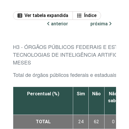
Ver tabela expandida
Índice
anterior
próxima
H3 - ÓRGÃOS PÚBLICOS FEDERAIS E ESTADU
TECNOLOGIAS DE INTELIGÊNCIA ARTIFICIAL 
MESES
Total de órgãos públicos federais e estaduais
Percentual (%)
Sim
Não
Não
sabe
r
TOTAL
24
62
0