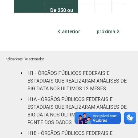
De 250 ou
mais
22
38
2
pessoas
anterior
próxima
ocupadas
Não
28
21
6
declarado
Indicadores Relacionados
Fonte: CGI.br/NIC.br, Centro Regional de
H1 - ÓRGÃOS PÚBLICOS FEDERAIS E
Estudos para o Desenvolvimento da
ESTADUAIS QUE REALIZARAM ANÁLISES DE
Sociedade da Informação (Cetic.br),
BIG DATA NOS ÚLTIMOS 12 MESES
Pesquisa sobre o uso das tecnologias de
H1A - ÓRGÃOS PÚBLICOS FEDERAIS E
informação e comunicação no setor público
ESTADUAIS QUE REALIZARAM ANÁLISES DE
brasileiro - TIC Governo Eletrônico 2021.
BIG DATA NOS ÚLTIMOS 12 MESES, POR
FONTE DOS DADOS
H1B - ÓRGÃOS PÚBLICOS FEDERAIS E