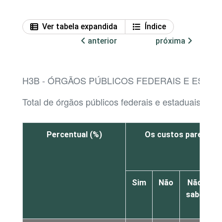
Ver tabela expandida
Índice
anterior
próxima
H3B - ÓRGÃOS PÚBLICOS FEDERAIS E ESTADU
Total de órgãos públicos federais e estaduais
Percentual (%)
Os custos parecem s
Sim
Não
Não
sabe
r