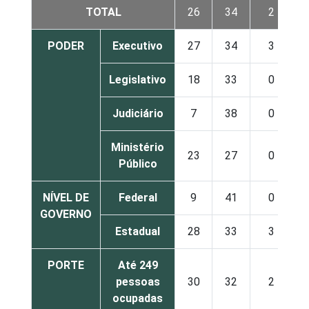
TOTAL
26
34
2
PODER
Executivo
27
34
3
Legislativo
18
33
0
Judiciário
7
38
0
Ministério
23
27
0
Público
NÍVEL DE
Federal
9
41
0
GOVERNO
Estadual
28
33
3
PORTE
Até 249
pessoas
30
32
2
ocupadas