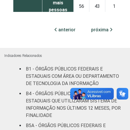
mais
56
43
1
pessoas
ocupadas
anterior
próxima
Não
59
30
11
declarado
Fonte: CGI.br/NIC.br, Centro Regional de
Indicadores Relacionados
Estudos para o Desenvolvimento da
Sociedade da Informação (Cetic.br),
B1 - ÓRGÃOS PÚBLICOS FEDERAIS E
Pesquisa sobre o uso das tecnologias de
ESTADUAIS COM ÁREA OU DEPARTAMENTO
informação e comunicação no setor público
DE TECNOLOGIA DA INFORMAÇÃO
brasileiro – TIC Governo Eletrônico 2023.
B4 - ÓRGÃOS PÚBLICOS FEDERAIS E
ESTADUAIS QUE UTILIZARAM SISTEMA DE
INFORMAÇÃO NOS ÚLTIMOS 12 MESES, POR
FINALIDADE
B5A - ÓRGÃOS PÚBLICOS FEDERAIS E