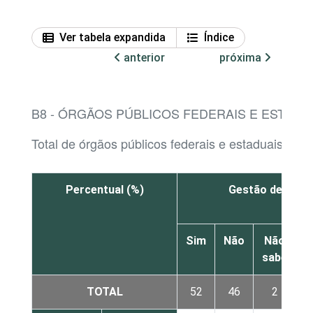
Ver tabela expandida
Índice
anterior
próxima
B8 - ÓRGÃOS PÚBLICOS FEDERAIS E ESTAD
Total de órgãos públicos federais e estaduais co
Percentual (%)
Gestão de risco
Sim
Não
Não
sabe
r
TOTAL
52
46
2