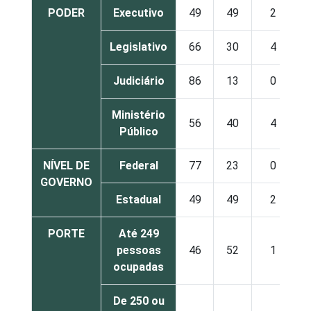
PODER
Executivo
49
49
2
Legislativo
66
30
4
Judiciário
86
13
0
Ministério
56
40
4
Público
NÍVEL DE
Federal
77
23
0
GOVERNO
Estadual
49
49
2
PORTE
Até 249
pessoas
46
52
1
ocupadas
De 250 ou