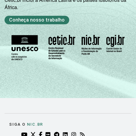
África.
Conheça nosso trabalho
SIGA O
NIC.BR
YOUTUBE DO NIC.BR (ABRE EM NOVA ABA)
TWITTER DO NIC.BR (ABRE EM NOVA ABA)
FACEBOOK DO NIC.BR (ABRE EM NOVA AB
FLICKR DO NIC.BR (ABRE EM NOVA AB
TELEGRAM DO NIC.BR (ABRE EM N
LINKEDIN DO NIC.BR (ABRE EM
INSTAGRAM DO NIC.BR (AB
RSS DO NIC.BR (ABRE 