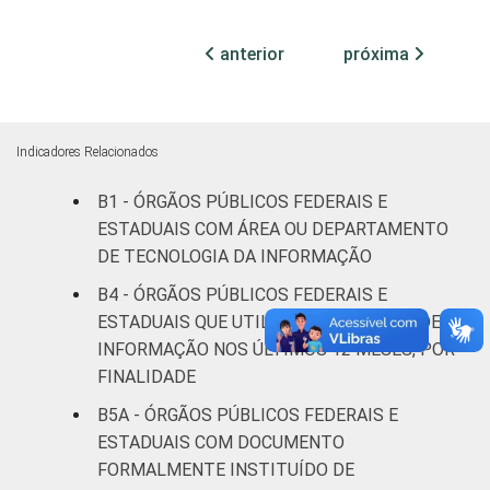
ocupadas
anterior
próxima
Não
59
30
11
declarado
Fonte: CGI.br/NIC.br, Centro Regional de
Indicadores Relacionados
Estudos para o Desenvolvimento da
Sociedade da Informação (Cetic.br),
B1 - ÓRGÃOS PÚBLICOS FEDERAIS E
Pesquisa sobre o uso das tecnologias de
ESTADUAIS COM ÁREA OU DEPARTAMENTO
informação e comunicação no setor público
DE TECNOLOGIA DA INFORMAÇÃO
brasileiro – TIC Governo Eletrônico 2023.
B4 - ÓRGÃOS PÚBLICOS FEDERAIS E
ESTADUAIS QUE UTILIZARAM SISTEMA DE
INFORMAÇÃO NOS ÚLTIMOS 12 MESES, POR
FINALIDADE
B5A - ÓRGÃOS PÚBLICOS FEDERAIS E
ESTADUAIS COM DOCUMENTO
FORMALMENTE INSTITUÍDO DE