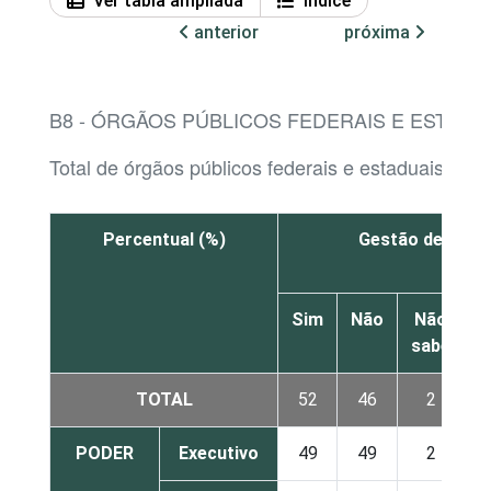
Ver tabla ampliada
Índice
anterior
próxima
B8 - ÓRGÃOS PÚBLICOS FEDERAIS E ESTAD
Total de órgãos públicos federais e estaduais co
Percentual (%)
Gestão de risco
Sim
Não
Não
sabe
r
TOTAL
52
46
2
PODER
Executivo
49
49
2