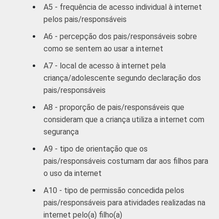
A5 - frequência de acesso individual à internet
pelos pais/responsáveis
CLASSE SOCIAL
AB
10
A6 - percepção dos pais/responsáveis sobre
C
8
como se sentem ao usar a internet
A7 - local de acesso à internet pela
DE
8
criança/adolescente segundo declaração dos
pais/responsáveis
1
Respostas estimuladas. Dados coletados
entre abril e julho de 2012.
A8 - proporção de pais/responsáveis que
consideram que a criança utiliza a internet com
segurança
A9 - tipo de orientação que os
pais/responsáveis costumam dar aos filhos para
o uso da internet
A10 - tipo de permissão concedida pelos
pais/responsáveis para atividades realizadas na
internet pelo(a) filho(a)