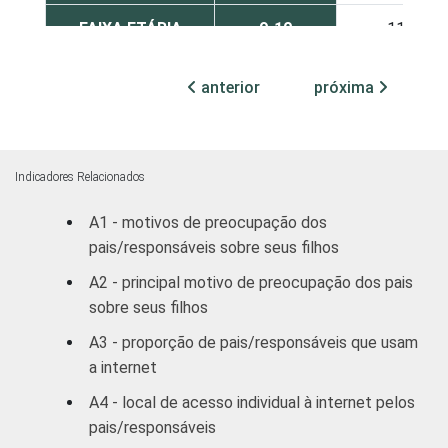
FAIXA ETÁRIA
9-10
11
DO(A) FILHO(A)
11-12
10
anterior
próxima
13-14
10
15-16
4
Indicadores Relacionados
A1 - motivos de preocupação dos
RENDA FAMILIAR
Até 1 SM
2
pais/responsáveis sobre seus filhos
Mais de 1
A2 - principal motivo de preocupação dos pais
11
SM até 2 SM
sobre seus filhos
A3 - proporção de pais/responsáveis que usam
Mais de 2
13
a internet
SM até 3 SM
A4 - local de acesso individual à internet pelos
3 SM ou
pais/responsáveis
5
mais