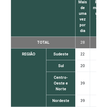
Mais
Pelo
de
menos
uma
uma
vez
vez
por
por
dia
dia
TOTAL
28
23
REGIÃO
Sudeste
22
21
Sul
20
32
Centro-
Oeste e
39
17
Norte
Nordeste
39
24