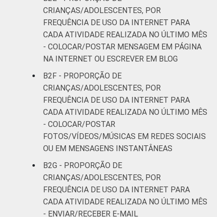
C
27
19
CRIANÇAS/ADOLESCENTES, POR
FREQUÊNCIA DE USO DA INTERNET PARA
DE
28
34
CADA ATIVIDADE REALIZADA NO ÚLTIMO MÊS
- COLOCAR/POSTAR MENSAGEM EM PÁGINA
¹Base: 812 usuários de Internet de 11 a 17
NA INTERNET OU ESCREVER EM BLOG
anos que usaram a Internet para
colocar/postar fotos, vídeos ou músicas em
B2F - PROPORÇÃO DE
redes sociais ou em mensagens
CRIANÇAS/ADOLESCENTES, POR
instantâneas. Respostas estimuladas. Dados
FREQUÊNCIA DE USO DA INTERNET PARA
coletados entre outubro de 2014 e fevereiro
CADA ATIVIDADE REALIZADA NO ÚLTIMO MÊS
de 2015.
- COLOCAR/POSTAR
Fonte: NIC.br - out 2014 / fev 2015
FOTOS/VÍDEOS/MÚSICAS EM REDES SOCIAIS
OU EM MENSAGENS INSTANTÂNEAS
B2G - PROPORÇÃO DE
CRIANÇAS/ADOLESCENTES, POR
FREQUÊNCIA DE USO DA INTERNET PARA
CADA ATIVIDADE REALIZADA NO ÚLTIMO MÊS
- ENVIAR/RECEBER E-MAIL