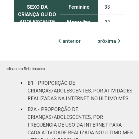
SEXO DA
Feminino
33
24
CRIANÇA OU DO
ADOLESCENTE
Masculino
22
21
ESCOLARIDADE
Até
anterior
próxima
DOS PAIS OU
Fundamental
22
20
RESPONSÁVEIS
I
Fundamental
Indicadores Relacionados
43
23
II
B1 - PROPORÇÃO DE
Médio ou
CRIANÇAS/ADOLESCENTES, POR ATIVIDADES
31
26
mais
REALIZADAS NA INTERNET NO ÚLTIMO MÊS
B2A - PROPORÇÃO DE
FAIXA ETÁRIA
De 11 a 12
38
28
CRIANÇAS/ADOLESCENTES, POR
DA CRIANÇA OU
anos
FREQUÊNCIA DE USO DA INTERNET PARA
DO
CADA ATIVIDADE REALIZADA NO ÚLTIMO MÊS
ADOLESCENTE
De 13 a 14