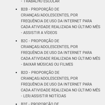
24
11
- TRABALHO ESCOLAR
anos
B2B - PROPORÇÃO DE
De 15 a 17
CRIANÇAS/ADOLESCENTES, POR
29
33
anos
FREQUÊNCIA DE USO DA INTERNET PARA
CADA ATIVIDADE REALIZADA NO ÚLTIMO MÊS
RENDA
Até 1 SM
43
20
- ASSISTIR A VÍDEOS
FAMILIAR
B2C - PROPORÇÃO DE
Mais de 1
39
22
CRIANÇAS/ADOLESCENTES, POR
SM até 2 SM
FREQUÊNCIA DE USO DA INTERNET PARA
CADA ATIVIDADE REALIZADA NO ÚLTIMO MÊS
Mais de 2
27
45
- BAIXAR MÚSICAS OU FILMES
SM até 3 SM
B2D - PROPORÇÃO DE
Mais de 3
CRIANÇAS/ADOLESCENTES, POR
18
15
SM
FREQUÊNCIA DE USO DA INTERNET PARA
CADA ATIVIDADE REALIZADA NO ÚLTIMO MÊS
CLASSE
AB
30
25
- LER/ASSISTIR NOTÍCIAS
SOCIAL
B2E - PROPORÇÃO DE