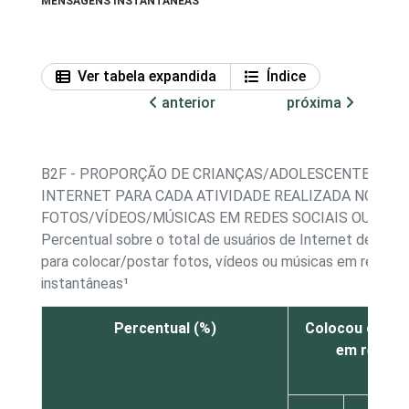
MENSAGENS INSTANTÂNEAS
Ver tabela expandida
Índice
anterior
próxima
B2F - PROPORÇÃO DE CRIANÇAS/ADOLESCENTES, POR
INTERNET PARA CADA ATIVIDADE REALIZADA NO ÚLT
FOTOS/VÍDEOS/MÚSICAS EM REDES SOCIAIS OU EM
Percentual sobre o total de usuários de Internet de 11 a
para colocar/postar fotos, vídeos ou músicas em redes 
instantâneas¹
Percentual (%)
Colocou ou pos
em redes 