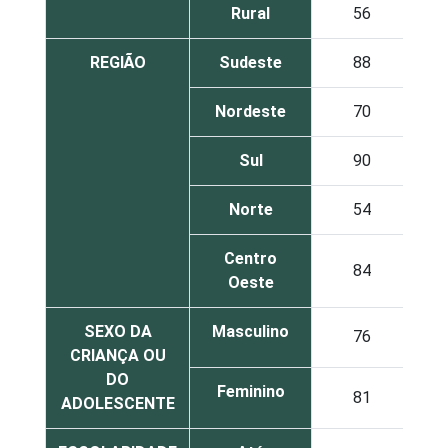
Rural
56
REGIÃO
Sudeste
88
Nordeste
70
Sul
90
Norte
54
Centro
84
Oeste
SEXO DA
Masculino
76
CRIANÇA OU
DO
Feminino
81
ADOLESCENTE