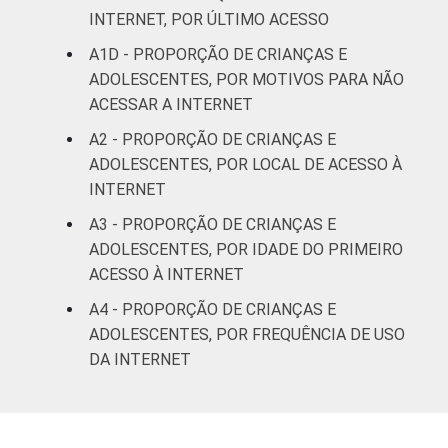
De 15 a 17
INTERNET, POR ÚLTIMO ACESSO
86
anos
A1D - PROPORÇÃO DE CRIANÇAS E
ADOLESCENTES, POR MOTIVOS PARA NÃO
RENDA
Até 1 SM
58
ACESSAR A INTERNET
FAMILIAR
A2 - PROPORÇÃO DE CRIANÇAS E
Mais de 1
77
ADOLESCENTES, POR LOCAL DE ACESSO À
SM até 2 SM
INTERNET
Mais de 2
A3 - PROPORÇÃO DE CRIANÇAS E
91
SM até 3 SM
ADOLESCENTES, POR IDADE DO PRIMEIRO
ACESSO À INTERNET
Mais de 3
95
A4 - PROPORÇÃO DE CRIANÇAS E
SM
ADOLESCENTES, POR FREQUÊNCIA DE USO
CLASSE
DA INTERNET
AB
97
SOCIAL 2008
C
84