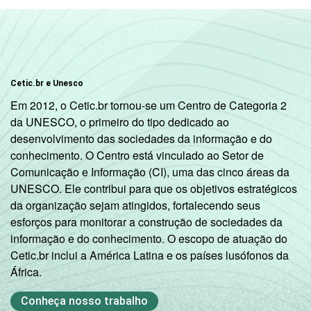
DE
51
CLASSE
AB
99
SOCIAL 2015
C
87
Cetic.br e Unesco
Em 2012, o Cetic.br tornou-se um Centro de Categoria 2
DE
56
da UNESCO, o primeiro do tipo dedicado ao
desenvolvimento das sociedades da informação e do
1
Base: 29.648.072 crianças e adolescentes
conhecimento. O Centro está vinculado ao Setor de
de 9 a 17 anos. Resposta estimulada. Dados
Comunicação e Informação (CI), uma das cinco áreas da
coletados entre novembro de 2015 e junho
UNESCO. Ele contribui para que os objetivos estratégicos
de 2016.
da organização sejam atingidos, fortalecendo seus
2
Considera-se 'usuário' aquele que utilizou a
esforços para monitorar a construção de sociedades da
Internet pelo menos uma vez nos três
informação e do conhecimento. O escopo de atuação do
meses que antecederam a entrevista.
Cetic.br inclui a América Latina e os países lusófonos da
Publicação dos dados em: 10/10/2016.
África.
Correção dos dados em: 28/10/2016. Mais
informações em:
Conheça nosso trabalho