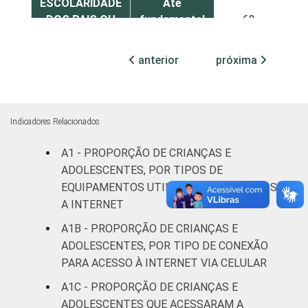
ESCOLARIDADE
Até
DOS PAIS OU
fundamental
62
RESPONSÁVEIS
I
anterior
próxima
Fundamental
80
II
Médio ou
Indicadores Relacionados
90
mais
A1 - PROPORÇÃO DE CRIANÇAS E
FAIXA ETÁRIA
ADOLESCENTES, POR TIPOS DE
De 9 a 10
63
DA CRIANÇA
anos
EQUIPAMENTOS UTILIZADOS PARA ACESSAR
OU DO
A INTERNET
ADOLESCENTE
De 11 a 12
A1B - PROPORÇÃO DE CRIANÇAS E
73
anos
ADOLESCENTES, POR TIPO DE CONEXÃO
PARA ACESSO À INTERNET VIA CELULAR
De 13 a 14
87
A1C - PROPORÇÃO DE CRIANÇAS E
anos
ADOLESCENTES QUE ACESSARAM A