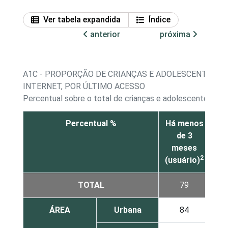
Ver tabela expandida
Índice
anterior
próxima
A1C - PROPORÇÃO DE CRIANÇAS E ADOLESCENTES Q
INTERNET, POR ÚLTIMO ACESSO
Percentual sobre o total de crianças e adolescentes de 
Percentual %
Há menos
M
de 3
d
meses
me
2
(usuário)
at
TOTAL
79
ÁREA
Urbana
84