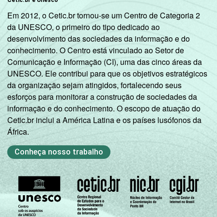
C
79
Em 2012, o Cetic.br tornou-se um Centro de Categoria 2
da UNESCO, o primeiro do tipo dedicado ao
DE
70
desenvolvimento das sociedades da informação e do
conhecimento. O Centro está vinculado ao Setor de
1
Base: 23.380.494 usuários de Internet de 9
Comunicação e Informação (CI), uma das cinco áreas da
a 17 anos. Respostas estimuladas e
UNESCO. Ele contribui para que os objetivos estratégicos
rodiziadas. Cada item apresentado se refere
da organização sejam atingidos, fortalecendo seus
apenas aos resultados da alternativa 'sim'.
esforços para monitorar a construção de sociedades da
Dados coletados entre novembro de 2015 e
informação e do conhecimento. O escopo de atuação do
junho de 2016.
Cetic.br inclui a América Latina e os países lusófonos da
Publicação dos dados em: 10/10/2016.
África.
Correção dos dados em: 28/10/2016. Mais
informações em:
Conheça nosso trabalho
https://cetic.br/noticia/cetic-br-informa-
correcao-dos-resultados-da-pesquisa-tic-
kids-online-brasil-2015/