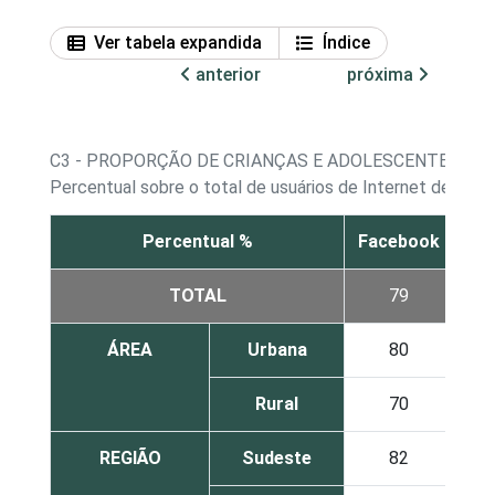
Ver tabela expandida
Índice
anterior
próxima
C3 - PROPORÇÃO DE CRIANÇAS E ADOLESCENTES, PO
Percentual sobre o total de usuários de Internet de 9 a 
Percentual %
Facebook
Wh
TOTAL
79
ÁREA
Urbana
80
Rural
70
REGIÃO
Sudeste
82