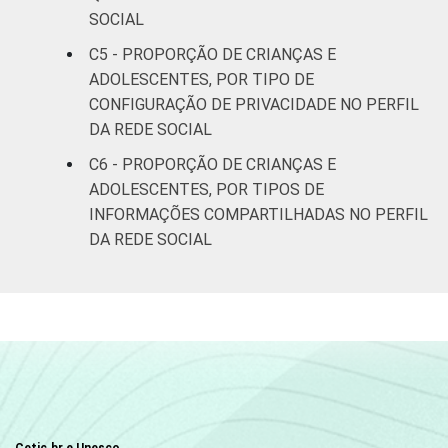
FAMILIAR
SOCIAL
Mais de 1
C5 - PROPORÇÃO DE CRIANÇAS E
74
SM até 2 SM
ADOLESCENTES, POR TIPO DE
CONFIGURAÇÃO DE PRIVACIDADE NO PERFIL
Mais de 2
DA REDE SOCIAL
85
SM até 3 SM
C6 - PROPORÇÃO DE CRIANÇAS E
ADOLESCENTES, POR TIPOS DE
Mais de 3
82
INFORMAÇÕES COMPARTILHADAS NO PERFIL
SM
DA REDE SOCIAL
CLASSE
AB
86
SOCIAL 2008
C
77
DE
70
CLASSE
AB
86
SOCIAL 2015
Cetic.br e Unesco