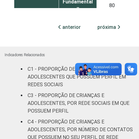
Fundamental
80
II
Médio ou
anterior
próxima
80
mais
FAIXA ETÁRIA
De 9 a 10
50
DA CRIANÇA
anos
Indicadores Relacionados
OU DO
C1 - PROPORÇÃO DE CRIANÇAS E
ADOLESCENTE
De 11 a 12
67
ADOLESCENTES QUE POSSUEM PERFIL EM
anos
REDES SOCIAIS
De 13 a 14
C3 - PROPORÇÃO DE CRIANÇAS E
86
anos
ADOLESCENTES, POR REDE SOCIAIS EM QUE
POSSUEM PERFIL
De 15 a 17
92
C4 - PROPORÇÃO DE CRIANÇAS E
anos
ADOLESCENTES, POR NÚMERO DE CONTATOS
QUE POSSUEM NO SEU PERFIL DE REDE
RENDA
Até 1 SM
75