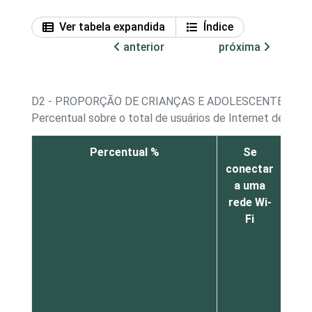
Ver tabela expandida
Índice
anterior
próxima
D2 - PROPORÇÃO DE CRIANÇAS E ADOLESCENTES, PO
Percentual sobre o total de usuários de Internet de 11 a
Percentual %
Se
Blo
conectar
u
a uma
pe
rede Wi-
c
Fi
q
não
fa