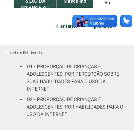
SEXO DA
Masculino
86
CRIANÇA OU
DO
Feminino
90
ADOLESCENTE
anterior
próxima
ESCOLARIDADE
Até
DOS PAIS OU
fundamental
89
RESPONSÁVEIS
I
Indicadores Relacionados
Fundamental
D1 - PROPORÇÃO DE CRIANÇAS E
84
II
ADOLESCENTES, POR PERCEPÇÃO SOBRE
SUAS HABILIDADES PARA O USO DA
Médio ou
INTERNET
89
mais
D2 - PROPORÇÃO DE CRIANÇAS E
ADOLESCENTES, POR HABILIDADES PARA O
FAIXA ETÁRIA
De 11 a 12
81
USO DA INTERNET
DA CRIANÇA
anos
OU DO
ADOLESCENTE
De 13 a 14