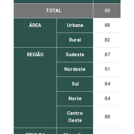
TOTAL
88
ÁREA
Urbana
88
Rural
82
REGIÃO
Sudeste
87
Nordeste
91
Sul
84
Norte
84
Centro
88
Oeste