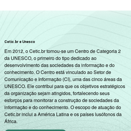
90
anos
De 15 a 17
89
anos
RENDA
Até 1 SM
85
Cetic.br e Unesco
FAMILIAR
Em 2012, o Cetic.br tornou-se um Centro de Categoria 2
Mais de 1
da UNESCO, o primeiro do tipo dedicado ao
87
SM até 2 SM
desenvolvimento das sociedades da informação e do
conhecimento. O Centro está vinculado ao Setor de
Mais de 2
Comunicação e Informação (CI), uma das cinco áreas da
85
SM até 3 SM
UNESCO. Ele contribui para que os objetivos estratégicos
da organização sejam atingidos, fortalecendo seus
Mais de 3
esforços para monitorar a construção de sociedades da
92
SM
informação e do conhecimento. O escopo de atuação do
Cetic.br inclui a América Latina e os países lusófonos da
CLASSE
AB
92
África.
SOCIAL 2008