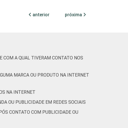
60
0
0
anterior
próxima
62
0
0
78
0
0
66
0
0
DE COM A QUAL TIVERAM CONTATO NOS
64
1
0
LGUMA MARCA OU PRODUTO NA INTERNET
43
0
1
OS NA INTERNET
43
0
0
DA OU PUBLICIDADE EM REDES SOCIAIS
66
0
0
APÓS CONTATO COM PUBLICIDADE OU
81
0
1