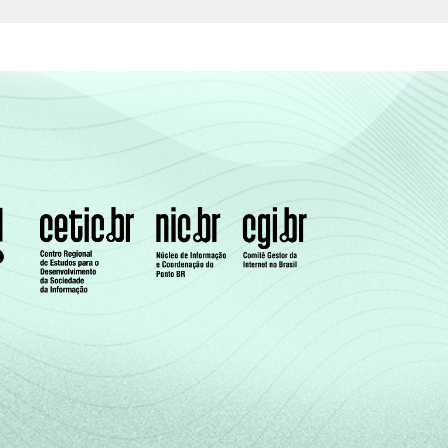
38
0
1
64
0
0
81
0
0
nho de 2016.
tps://cetic.br/noticia/cetic-br-informa-