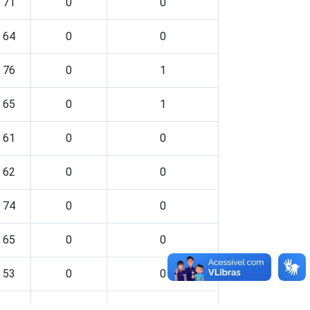
71
0
0
64
0
0
76
0
1
65
0
1
61
0
0
62
0
0
74
0
0
65
0
0
53
0
0
62
0
1