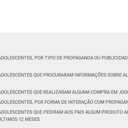
De 13 a 14 anos
40
De 15 a 17 anos
37
Até 1 SM
22
Mais de 1 SM até 2 SM
34
 ADOLESCENTES, POR TIPO DE PROPAGANDA OU PUBLICIDA
Mais de 2 SM até 3 SM
35
E ADOLESCENTES QUE PROCURARAM INFORMAÇÕES SOBRE A
Mais de 3 SM
56
 ADOLESCENTES QUE REALIZARAM ALGUMA COMPRA EM JOG
AB
57
 ADOLESCENTES, POR FORMA DE INTERAÇÃO COM PROPAGAN
C
33
 ADOLESCENTES QUE PEDIRAM AOS PAIS ALGUM PRODUTO 
ÚLTIMOS 12 MESES
DE
19