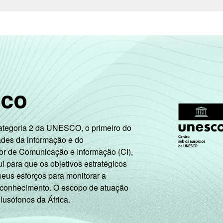
AB
61
C
36
DE
19
sco
t de 11 a 17 anos. Dados coletados entre novembro de 2015 e ju
. Correção dos dados em: 28/10/2016. Mais informações em:
ht
ic-kids-online-brasil-2015/
Categoria 2 da UNESCO, o primeiro do
ades da informação e do
or de Comunicação e Informação (CI),
 para que os objetivos estratégicos
seus esforços para monitorar a
 conhecimento. O escopo de atuação
 lusófonos da África.