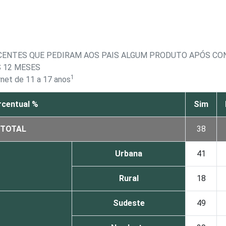
SCENTES QUE PEDIRAM AOS PAIS ALGUM PRODUTO APÓS CO
 12 MESES
1
rnet de 11 a 17 anos
rcentual %
Sim
TOTAL
38
Urbana
41
Rural
18
Sudeste
49