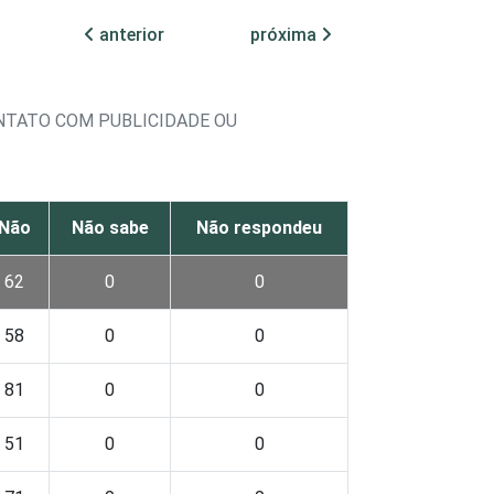
anterior
próxima
NTATO COM PUBLICIDADE OU
Não
Não sabe
Não respondeu
62
0
0
58
0
0
81
0
0
51
0
0