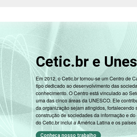
CLASSE SOCIAL 2015
Cetic.br e Une
1
Base: 19.510.697 usuários de Interne
Publicação dos dados em: 10/10/2016
correcao-dos-resultados-da-pesquisa-t
Em 2012, o Cetic.br tornou-se um Centro de 
tipo dedicado ao desenvolvimento das socied
conhecimento. O Centro está vinculado ao Set
uma das cinco áreas da UNESCO. Ele contribui
da organização sejam atingidos, fortalecendo 
construção de sociedades da informação e do
do Cetic.br inclui a América Latina e os países
Conheça nosso trabalho