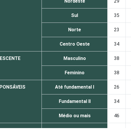
Nordeste
29
Sul
35
Norte
23
Centro Oeste
34
LESCENTE
Masculino
38
Feminino
38
SPONSÁVEIS
Até fundamental I
26
Fundamental II
34
Médio ou mais
46
 ADOLESCENTE
De 11 a 12 anos
37