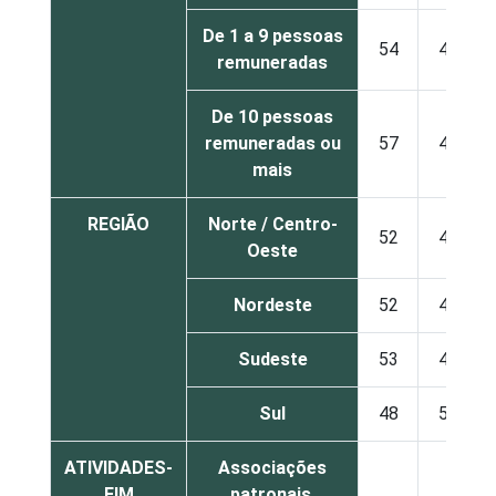
De 1 a 9 pessoas
54
43
remuneradas
De 10 pessoas
remuneradas ou
57
41
mais
REGIÃO
Norte / Centro-
52
46
Oeste
Nordeste
52
45
Sudeste
53
45
Sul
48
50
ATIVIDADES-
Associações
FIM
patronais,