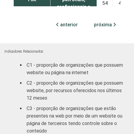
54
44
profissionais e
sindicais
anterior
próxima
Educação, lazer
62
35
e cultura
Desenvolvimento
Indicadores Relacionados
e defesa de
45
52
direitos
C1 - proporção de organizações que possuem
website ou página na internet
Religião
62
36
C2 - proporção de organizações que possuem
website, por recursos oferecidos nos últimos
Outros
45
53
12 meses
C3 - proporção de organizações que estão
1
Base: 2.551 organizações sem fins
presentes na web por meio de um website ou
lucrativos que declararam ter acesso à
página de terceiros tendo controle sobre o
Internet. Cada item apresentado se refere
conteúdo
apenas aos resultados da alternativa "sim".