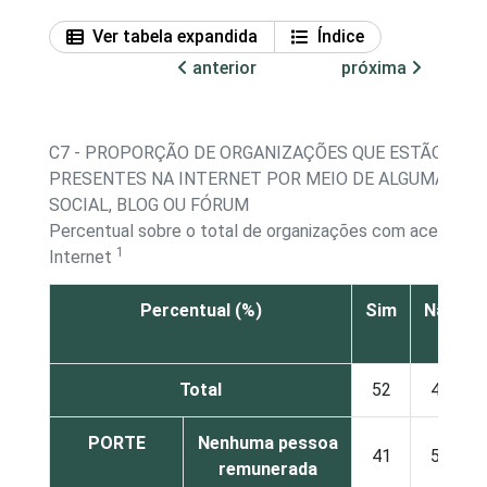
Ver tabela expandida
Índice
anterior
próxima
C7 - PROPORÇÃO DE ORGANIZAÇÕES QUE ESTÃO
PRESENTES NA INTERNET POR MEIO DE ALGUMA RED
SOCIAL, BLOG OU FÓRUM
Percentual sobre o total de organizações com acesso à
1
Internet
Percentual (%)
Sim
Não
Total
52
46
PORTE
Nenhuma pessoa
41
56
remunerada