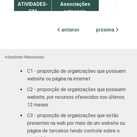
ATIVIDADES-
Associações
FIM
patronais,
32
66
profissionais e
sindicais
anterior
próxima
Educação, lazer
39
61
e cultura
Indicadores Relacionados
Desenvolvimento
e defesa de
41
57
C1 - proporção de organizações que possuem
direitos
website ou página na internet
C2 - proporção de organizações que possuem
Religião
50
48
website, por recursos oferecidos nos últimos
12 meses
Outros
37
61
C3 - proporção de organizações que estão
presentes na web por meio de um website ou
1
Base: 2.288 organizações sem fins
página de terceiros tendo controle sobre o
lucrativos que possuem computador. Dados