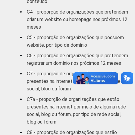
conteúdo
coletados entre outubro de 2012 e março de
2013.
C4 - proporção de organizações que pretendem
Fonte: NIC.br - out/2012 a mar/2013
criar um website ou homepage nos próximos 12
meses
C5 - proporção de organizações que possuem
website, por tipo de domínio
C6 - proporção de organizações que pretendem
registrar um domínio nos próximos 12 meses
C7 - proporção de organizações que estão
presentes na internet por meio de alguma rede
social, blog ou fórum
C7a - proporção de organizações que estão
presentes na internet por meio de alguma rede
social, blog ou fórum, por tipo de rede social,
blog ou fórum
C8 - proporção de organizações que estão