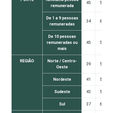
45
54
remunerada
De 1 a 9 pessoas
34
65
remuneradas
De 10 pessoas
remuneradas ou
45
54
mais
REGIÃO
Norte / Centro-
39
57
Oeste
Nordeste
41
58
Sudeste
43
56
Sul
37
61