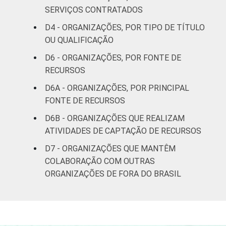
SERVIÇOS CONTRATADOS
social
D4 - ORGANIZAÇÕES, POR TIPO DE TÍTULO
Outros
21
OU QUALIFICAÇÃO
D6 - ORGANIZAÇÕES, POR FONTE DE
Fonte: CGI.br/NIC.br, Centro Regional de
RECURSOS
Estudos para o Desenvolvimento da
Sociedade da Informação (Cetic.br),
D6A - ORGANIZAÇÕES, POR PRINCIPAL
Pesquisa sobre o uso das Tecnologias de
FONTE DE RECURSOS
Informação e Comunicação nas organizações
D6B - ORGANIZAÇÕES QUE REALIZAM
sem fins lucrativos brasileiras - TIC
ATIVIDADES DE CAPTAÇÃO DE RECURSOS
Organizações Sem Fins Lucrativos 2016
D7 - ORGANIZAÇÕES QUE MANTÊM
COLABORAÇÃO COM OUTRAS
ORGANIZAÇÕES DE FORA DO BRASIL