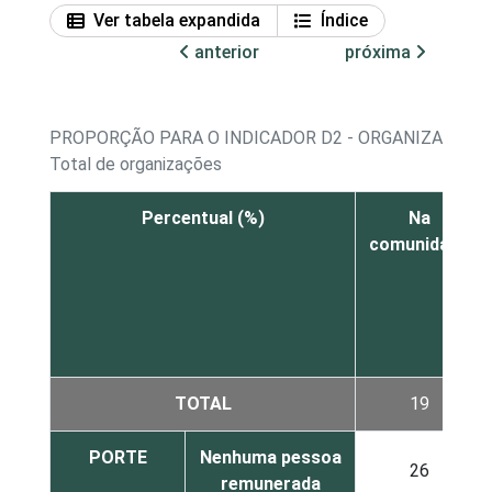
Ver tabela expandida
Índice
anterior
próxima
PROPORÇÃO PARA O INDICADOR D2 - ORGANIZAÇÕES
Total de organizações
Percentual (%)
Na
comunidade
TOTAL
19
PORTE
Nenhuma pessoa
26
remunerada