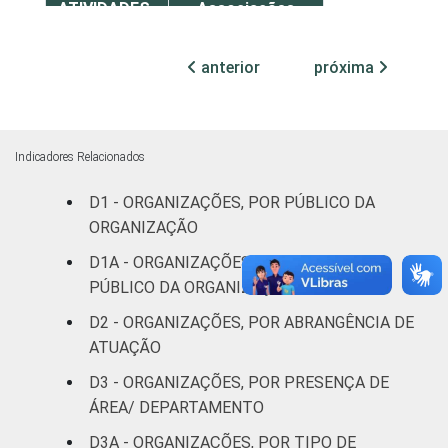
ATIVIDADES-
Associações
FIM
patronais,
5
profissionais e
anterior
próxima
sindicais
Cultura e
14
recreação
Indicadores Relacionados
D1 - ORGANIZAÇÕES, POR PÚBLICO DA
Educação e
16
pesquisa
ORGANIZAÇÃO
D1A - ORGANIZAÇÕES, POR PRINCIPAL
Desenvolvimento
PÚBLICO DA ORGANIZAÇÃO
e defesa de
22
D2 - ORGANIZAÇÕES, POR ABRANGÊNCIA DE
direitos
ATUAÇÃO
Religião
21
D3 - ORGANIZAÇÕES, POR PRESENÇA DE
ÁREA/ DEPARTAMENTO
Saúde e
D3A - ORGANIZAÇÕES, POR TIPO DE
assistência
14