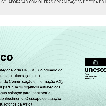
M COLABORAÇÃO COM OUTRAS ORGANIZAÇÕES DE FORA DO 
de Estudos para o Desenvolvimento da Sociedade da Informação 
ão nas organizações sem fins lucrativos brasileiras - TIC Orga
sco
Categoria 2 da UNESCO, o primeiro do
ades da informação e do
or de Comunicação e Informação (CI),
 para que os objetivos estratégicos
seus esforços para monitorar a
 conhecimento. O escopo de atuação
 lusófonos da África.