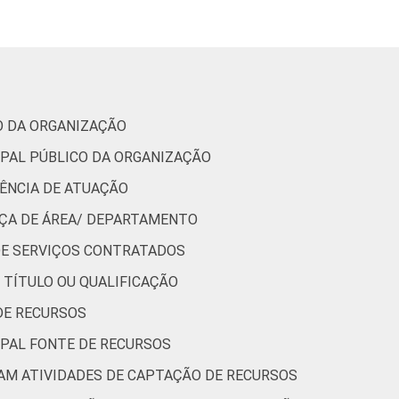
36
1
4
2
0
48
0
1
5
0
CO DA ORGANIZAÇÃO
IPAL PÚBLICO DA ORGANIZAÇÃO
32
1
6
6
0
GÊNCIA DE ATUAÇÃO
NÇA DE ÁREA/ DEPARTAMENTO
24
0
3
4
0
 DE SERVIÇOS CONTRATADOS
E TÍTULO OU QUALIFICAÇÃO
33
0
19
3
0
DE RECURSOS
IPAL FONTE DE RECURSOS
28
1
3
2
2
ZAM ATIVIDADES DE CAPTAÇÃO DE RECURSOS