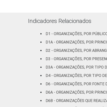
Cultura e
recreação
Indicadores Relacionados
Educação e
pesquisa
D1 - ORGANIZAÇÕES, POR PÚBLI
Desenvolvimento
D1A - ORGANIZAÇÕES, POR PRINC
e defesa de
D2 - ORGANIZAÇÕES, POR ABRAN
direitos
D3 - ORGANIZAÇÕES, POR PRESE
Religião
D3A - ORGANIZAÇÕES, POR TIPO
D4 - ORGANIZAÇÕES, POR TIPO D
Saúde e
assistência
D6 - ORGANIZAÇÕES, POR FONTE 
social
D6A - ORGANIZAÇÕES, POR PRINC
Outros
D6B - ORGANIZAÇÕES QUE REALI