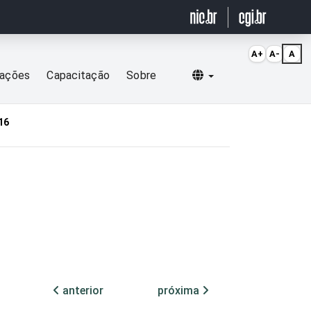
A+
A-
A
Selecionar idioma
cações
Capacitação
Sobre
16
anterior
próxima