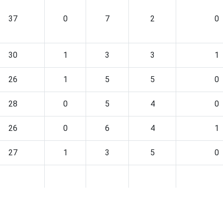
37
0
7
2
0
30
1
3
3
1
26
1
5
5
0
28
0
5
4
0
26
0
6
4
1
27
1
3
5
0
1
0
2
4
0