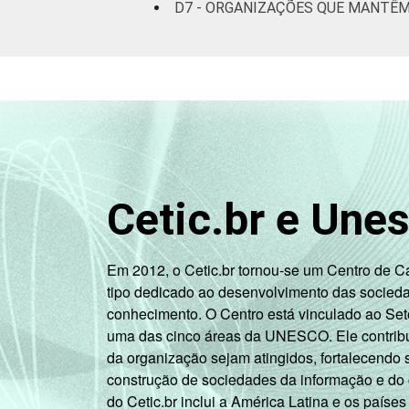
D7 - ORGANIZAÇÕES QUE MANTÊ
Fonte: CGI.br/NIC.br, Centro Regional 
Tecnologias de Informação e Comunicaç
Cetic.br e Une
Em 2012, o Cetic.br tornou-se um Centro de 
tipo dedicado ao desenvolvimento das socied
conhecimento. O Centro está vinculado ao Set
uma das cinco áreas da UNESCO. Ele contribui
da organização sejam atingidos, fortalecendo 
construção de sociedades da informação e do
do Cetic.br inclui a América Latina e os países