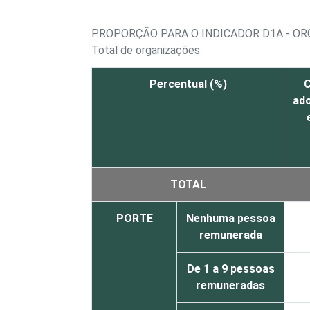
PROPORÇÃO PARA O INDICADOR D1A - OR
Total de organizações
Percentual (%)
C
ad
TOTAL
PORTE
Nenhuma pessoa
remunerada
De 1 a 9 pessoas
remuneradas