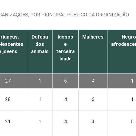
GANIZAÇÕES, POR PRINCIPAL PÚBLICO DA ORGANIZAÇÃO
rianças,
Defesa
Idosos
Mulheres
Negro
olescentes
dos
e
afrodesce
e jovens
animais
terceira
idade
27
1
5
4
1
28
1
4
6
1
21
1
4
3
0