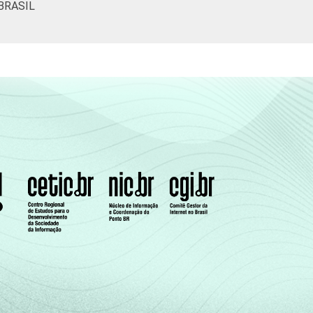
BRASIL
(Cetic.br), Pesquisa sobre o uso das
nizações Sem Fins Lucrativos 2016