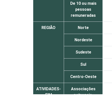
De 10 ou mais
pessoas
remuneradas
REGIÃO
Norte
Nordeste
Sudeste
Sul
Centro-Oeste
ATIVIDADES-
Associações
FIM
patronais,
profissionais e
sindicais