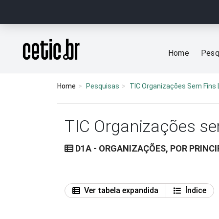
Ir para o conteúdo
Página inicial
Home
Pesq
Home
Pesquisas
TIC Organizações Sem Fins 
TIC Organizações se
D1A - ORGANIZAÇÕES, POR PRINC
Ver tabela expandida
Índice