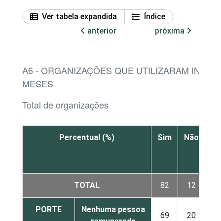
Ver tabela expandida
Índice
anterior
próxima
A6 - ORGANIZAÇÕES QUE UTILIZARAM INTER
MESES
Total de organizações
Percentual (%)
Sim
Não
N
sa
TOTAL
82
12
PORTE
Nenhuma pessoa
69
20