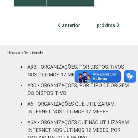
Centro-Oeste
87
8
anterior
próxima
ATIVIDADE
Associações
patronais e
77
13
profissionais
Indicadores Relacionados
Cultura e
80
10
recreação
A3B - ORGANIZAÇÕES, POR DISPOSITIVOS
NOS ÚLTIMOS 12 MESES
Educação e
97
0
A3C - ORGANIZAÇÕES, POR TIPO DE ORIGEM
pesquisa
DO DISPOSITIVO
Desenvolvimento
A6 - ORGANIZAÇÕES QUE UTILIZARAM
e defesa de
66
20
INTERNET NOS ÚLTIMOS 12 MESES
direitos
A6A - ORGANIZAÇÕES QUE NÃO UTILIZARAM
INTERNET NOS ÚLTIMOS 12 MESES, POR
Religião
84
13
MOTIVO DA FALTA DE USO