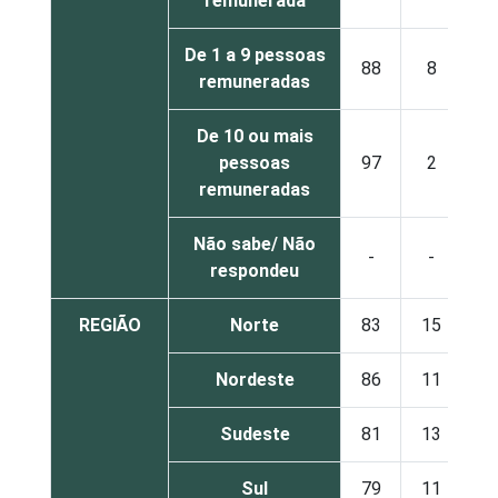
remunerada
De 1 a 9 pessoas
88
8
remuneradas
De 10 ou mais
pessoas
97
2
remuneradas
Não sabe/ Não
-
-
respondeu
REGIÃO
Norte
83
15
Nordeste
86
11
Sudeste
81
13
Sul
79
11