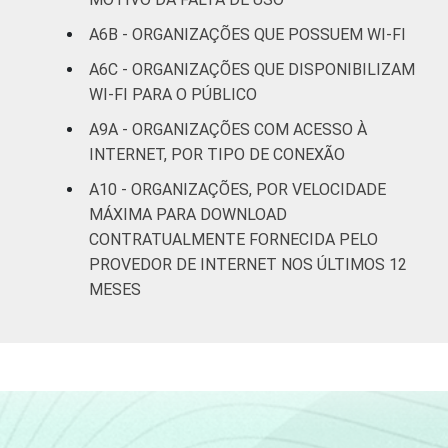
Saúde e
A6B - ORGANIZAÇÕES QUE POSSUEM WI-FI
assistência
88
5
A6C - ORGANIZAÇÕES QUE DISPONIBILIZAM
social
WI-FI PARA O PÚBLICO
Habitação e
A9A - ORGANIZAÇÕES COM ACESSO À
70
24
meio ambiente
INTERNET, POR TIPO DE CONEXÃO
A10 - ORGANIZAÇÕES, POR VELOCIDADE
Outros
92
5
MÁXIMA PARA DOWNLOAD
CONTRATUALMENTE FORNECIDA PELO
Fonte: CGI.br/NIC.br, Centro Regional de
PROVEDOR DE INTERNET NOS ÚLTIMOS 12
Estudos para o Desenvolvimento da
MESES
Sociedade da Informação (Cetic.br),
Pesquisa sobre o uso das tecnologias de
informação e comunicação nas organizações
sem fins lucrativos brasileiras - TIC
Organizações Sem Fins Lucrativos 2022.