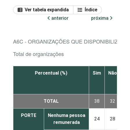
Ver tabela expandida
Índice
anterior
próxima
A6C - ORGANIZAÇÕES QUE DISPONIBILIZAM W
Total de organizações
Percentual (%)
Sim
Não
N
sa
TOTAL
38
32
PORTE
Nenhuma pessoa
24
28
remunerada