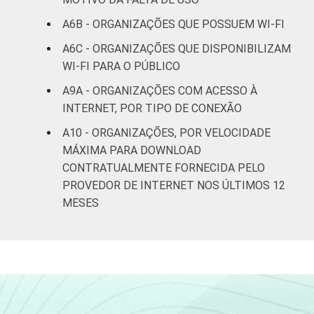
Saúde e
assistência
45
33
A6B - ORGANIZAÇÕES QUE POSSUEM WI-FI
social
A6C - ORGANIZAÇÕES QUE DISPONIBILIZAM
WI-FI PARA O PÚBLICO
Habitação e
19
24
meio ambiente
A9A - ORGANIZAÇÕES COM ACESSO À
INTERNET, POR TIPO DE CONEXÃO
Outros
37
40
A10 - ORGANIZAÇÕES, POR VELOCIDADE
MÁXIMA PARA DOWNLOAD
Fonte: CGI.br/NIC.br, Centro Regional de
CONTRATUALMENTE FORNECIDA PELO
Estudos para o Desenvolvimento da
PROVEDOR DE INTERNET NOS ÚLTIMOS 12
Sociedade da Informação (Cetic.br),
MESES
Pesquisa sobre o uso das tecnologias de
informação e comunicação nas organizações
sem fins lucrativos brasileiras - TIC
Organizações Sem Fins Lucrativos 2022.