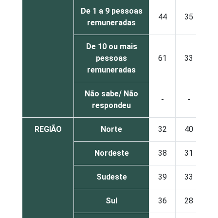
De 1 a 9 pessoas
44
35
remuneradas
De 10 ou mais
pessoas
61
33
remuneradas
Não sabe/ Não
-
-
respondeu
REGIÃO
Norte
32
40
Nordeste
38
31
Sudeste
39
33
Sul
36
28