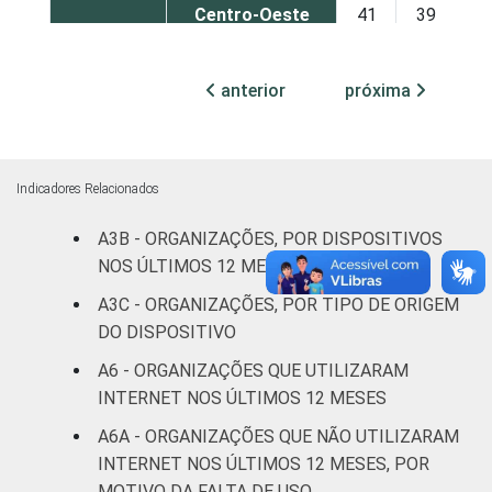
Centro-Oeste
41
39
ATIVIDADE
Associações
anterior
próxima
patronais e
36
31
profissionais
Cultura e
46
22
Indicadores Relacionados
recreação
A3B - ORGANIZAÇÕES, POR DISPOSITIVOS
Educação e
NOS ÚLTIMOS 12 MESES
47
37
pesquisa
A3C - ORGANIZAÇÕES, POR TIPO DE ORIGEM
DO DISPOSITIVO
Desenvolvimento
e defesa de
21
21
A6 - ORGANIZAÇÕES QUE UTILIZARAM
direitos
INTERNET NOS ÚLTIMOS 12 MESES
A6A - ORGANIZAÇÕES QUE NÃO UTILIZARAM
Religião
39
38
INTERNET NOS ÚLTIMOS 12 MESES, POR
MOTIVO DA FALTA DE USO