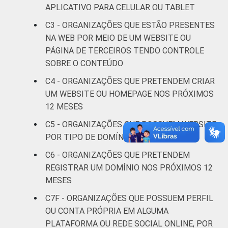
APLICATIVO PARA CELULAR OU TABLET
Saúde e
assistência
81
19
C3 - ORGANIZAÇÕES QUE ESTÃO PRESENTES
social
NA WEB POR MEIO DE UM WEBSITE OU
PÁGINA DE TERCEIROS TENDO CONTROLE
Habitação e
SOBRE O CONTEÚDO
64
36
meio ambiente
C4 - ORGANIZAÇÕES QUE PRETENDEM CRIAR
UM WEBSITE OU HOMEPAGE NOS PRÓXIMOS
Outros
83
17
12 MESES
C5 - ORGANIZAÇÕES QUE POSSUEM WEBSITE,
Fonte: CGI.br/NIC.br, Centro Regional de
POR TIPO DE DOMÍNIO
Estudos para o Desenvolvimento da
Sociedade da Informação (Cetic.br),
C6 - ORGANIZAÇÕES QUE PRETENDEM
Pesquisa sobre o uso das tecnologias de
REGISTRAR UM DOMÍNIO NOS PRÓXIMOS 12
informação e comunicação nas organizações
MESES
sem fins lucrativos brasileiras - TIC
C7F - ORGANIZAÇÕES QUE POSSUEM PERFIL
Organizações Sem Fins Lucrativos 2022.
OU CONTA PRÓPRIA EM ALGUMA
PLATAFORMA OU REDE SOCIAL ONLINE, POR