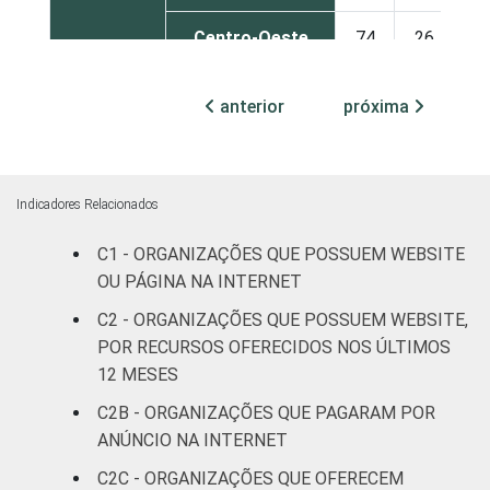
Centro-Oeste
74
26
ATIVIDADE
Associações
anterior
próxima
patronais e
63
37
profissionais
Cultura e
Indicadores Relacionados
76
24
recreação
C1 - ORGANIZAÇÕES QUE POSSUEM WEBSITE
Educação e
OU PÁGINA NA INTERNET
88
12
pesquisa
C2 - ORGANIZAÇÕES QUE POSSUEM WEBSITE,
POR RECURSOS OFERECIDOS NOS ÚLTIMOS
Desenvolvimento
12 MESES
e defesa de
48
52
direitos
C2B - ORGANIZAÇÕES QUE PAGARAM POR
ANÚNCIO NA INTERNET
Religião
72
28
C2C - ORGANIZAÇÕES QUE OFERECEM