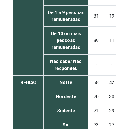
De 1 a 9 pessoas
81
19
remuneradas
De 10 ou mais
pessoas
89
11
remuneradas
Não sabe/ Não
-
-
respondeu
REGIÃO
Norte
58
42
Nordeste
70
30
Sudeste
71
29
Sul
73
27