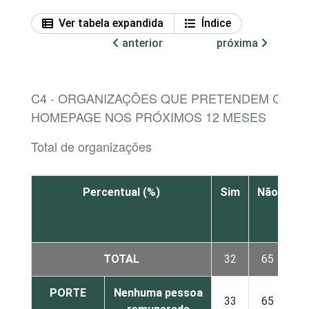
Ver tabela expandida
Índice
anterior
próxima
C4 - ORGANIZAÇÕES QUE PRETENDEM CRIA
HOMEPAGE NOS PRÓXIMOS 12 MESES
Total de organizações
Percentual (%)
Sim
Não
N
sa
TOTAL
32
65
PORTE
Nenhuma pessoa
33
65