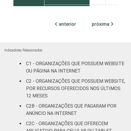
Centro-Oeste
26
70
anterior
próxima
ATIVIDADE
Associações
patronais e
30
66
profissionais
Indicadores Relacionados
Cultura e
32
66
recreação
C1 - ORGANIZAÇÕES QUE POSSUEM WEBSITE
OU PÁGINA NA INTERNET
Educação e
38
62
C2 - ORGANIZAÇÕES QUE POSSUEM WEBSITE,
pesquisa
POR RECURSOS OFERECIDOS NOS ÚLTIMOS
12 MESES
Desenvolvimento
e defesa de
32
65
C2B - ORGANIZAÇÕES QUE PAGARAM POR
direitos
ANÚNCIO NA INTERNET
C2C - ORGANIZAÇÕES QUE OFERECEM
Religião
32
65
APLICATIVO PARA CELULAR OU TABLET