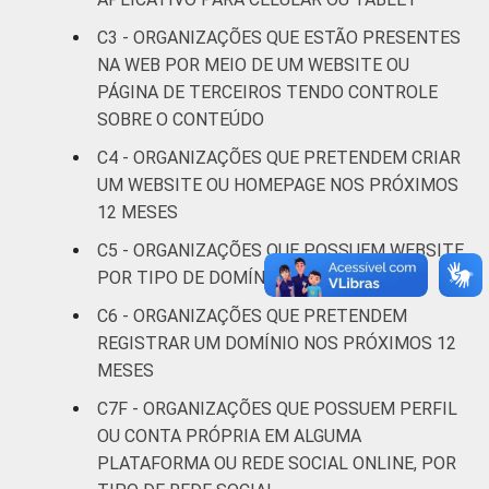
Saúde e
C3 - ORGANIZAÇÕES QUE ESTÃO PRESENTES
assistência
35
61
NA WEB POR MEIO DE UM WEBSITE OU
social
PÁGINA DE TERCEIROS TENDO CONTROLE
SOBRE O CONTEÚDO
Habitação e
26
73
C4 - ORGANIZAÇÕES QUE PRETENDEM CRIAR
meio ambiente
UM WEBSITE OU HOMEPAGE NOS PRÓXIMOS
12 MESES
Outros
30
69
C5 - ORGANIZAÇÕES QUE POSSUEM WEBSITE,
Fonte: CGI.br/NIC.br, Centro Regional de
POR TIPO DE DOMÍNIO
Estudos para o Desenvolvimento da
C6 - ORGANIZAÇÕES QUE PRETENDEM
Sociedade da Informação (Cetic.br),
REGISTRAR UM DOMÍNIO NOS PRÓXIMOS 12
Pesquisa sobre o uso das tecnologias de
MESES
informação e comunicação nas organizações
sem fins lucrativos brasileiras - TIC
C7F - ORGANIZAÇÕES QUE POSSUEM PERFIL
Organizações Sem Fins Lucrativos 2022.
OU CONTA PRÓPRIA EM ALGUMA
PLATAFORMA OU REDE SOCIAL ONLINE, POR