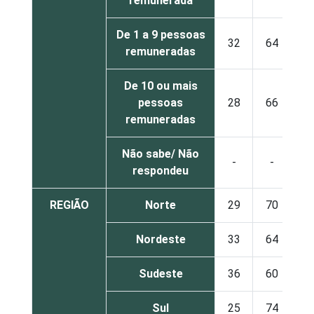
remunerada
De 1 a 9 pessoas
32
64
remuneradas
De 10 ou mais
pessoas
28
66
remuneradas
Não sabe/ Não
-
-
respondeu
REGIÃO
Norte
29
70
Nordeste
33
64
Sudeste
36
60
Sul
25
74