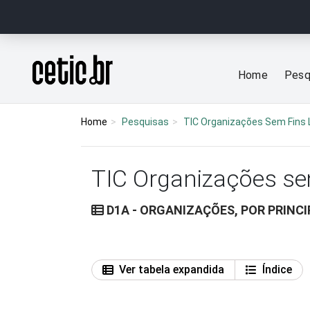
Ir para o conteúdo
Página inicial
Home
Pesq
Home
Pesquisas
TIC Organizações Sem Fins 
TIC Organizações se
D1A - ORGANIZAÇÕES, POR PRINC
Ver tabela expandida
Índice