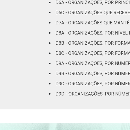
social
D6A - ORGANIZAÇÕES, POR PRINC
D6C - ORGANIZAÇÕES QUE RECEB
Habitação e
D7A - ORGANIZAÇÕES QUE MANT
meio ambiente
D8A - ORGANIZAÇÕES, POR NÍVEL
Outros
D8B - ORGANIZAÇÕES, POR FORM
Fonte: CGI.br/NIC.br, Centro Regional 
D8C - ORGANIZAÇÕES, POR FORM
tecnologias de informação e comunicaçã
D9A - ORGANIZAÇÕES, POR NÚME
D9B - ORGANIZAÇÕES, POR NÚME
D9C - ORGANIZAÇÕES, POR NÚME
D9D - ORGANIZAÇÕES, POR NÚM