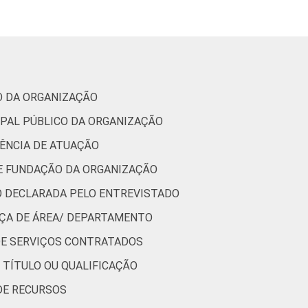
3
0
1
4
0
35
0
6
5
2
CO DA ORGANIZAÇÃO
IPAL PÚBLICO DA ORGANIZAÇÃO
37
1
2
2
0
GÊNCIA DE ATUAÇÃO
DE FUNDAÇÃO DA ORGANIZAÇÃO
ÃO DECLARADA PELO ENTREVISTADO
12
2
4
7
1
NÇA DE ÁREA/ DEPARTAMENTO
 DE SERVIÇOS CONTRATADOS
17
0
2
4
0
E TÍTULO OU QUALIFICAÇÃO
DE RECURSOS
21
0
14
4
0