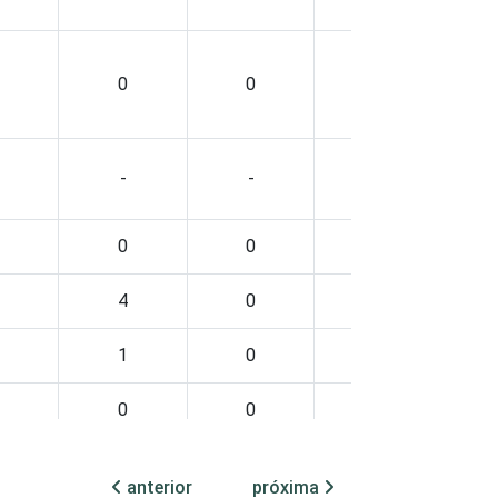
0
0
2
2
-
-
-
-
0
0
3
0
4
0
1
1
1
0
3
3
0
0
1
2
0
0
0
3
anterior
próxima