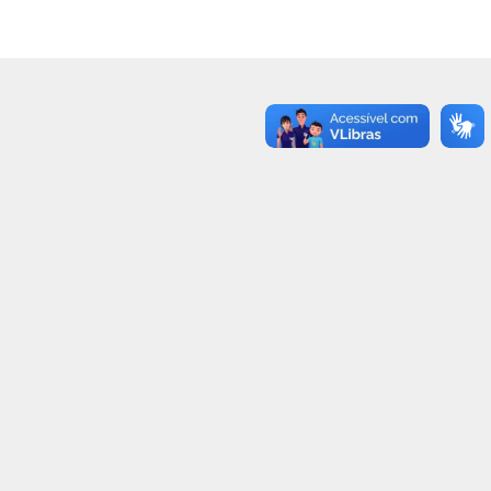
0
0
0
2
1
0
3
0
2
0
0
2
7
0
0
0
1
0
3
3
0
0
2
3