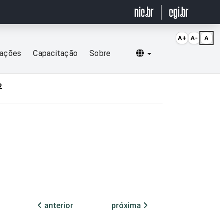
A+
A-
A
Selecionar idioma
cações
Capacitação
Sobre
2
anterior
próxima