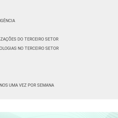
0
0
0
1
NGÊNCIA
1
2
0
5
IZAÇÕES DO TERCEIRO SETOR
(Cetic.br), Pesquisa sobre o uso das
OLOGIAS NO TERCEIRO SETOR
izações Sem Fins Lucrativos 2022.
ENOS UMA VEZ POR SEMANA