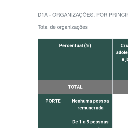
D1A - ORGANIZAÇÕES, POR PRINC
Total de organizações
Percentual (%)
Cri
adol
e 
TOTAL
PORTE
Nenhuma pessoa
remunerada
De 1 a 9 pessoas