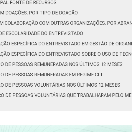
IPAL FONTE DE RECURSOS
EM DOAÇÕES, POR TIPO DE DOAÇÃO
7
57
7
4
0
ÊM COLABORAÇÃO COM OUTRAS ORGANIZAÇÕES, POR ABRA
 DE ESCOLARIDADE DO ENTREVISTADO
24
0
3
1
0
AÇÃO ESPECÍFICA DO ENTREVISTADO EM GESTÃO DE ORGAN
de Estudos para o Desenvolvimento da Sociedade da Informação 
AÇÃO ESPECÍFICA DO ENTREVISTADO SOBRE O USO DE TECN
o nas organizações sem fins lucrativos brasileiras - TIC Organ
RO DE PESSOAS REMUNERADAS NOS ÚLTIMOS 12 MESES
RO DE PESSOAS REMUNERADAS EM REGIME CLT
RO DE PESSOAS VOLUNTÁRIAS NOS ÚLTIMOS 12 MESES
ERO DE PESSOAS VOLUNTÁRIAS QUE TRABALHARAM PELO M