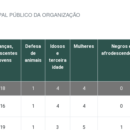
IPAL PÚBLICO DA ORGANIZAÇÃO
anças,
Defesa
Idosos
Mulheres
Negros 
escentes
de
e
afrodescend
jovens
animais
terceira
idade
18
1
4
4
0
16
1
4
4
0
19
1
3
5
1