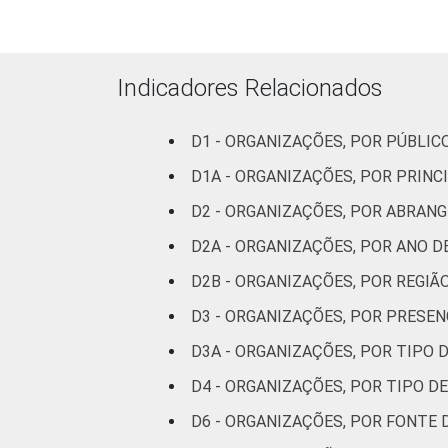
ATIVIDADE
Associações
patronais e
profissionais
Indicadores Relacionados
Cultura e
recreação
D1 - ORGANIZAÇÕES, POR PÚBLI
D1A - ORGANIZAÇÕES, POR PRINC
Educação e
D2 - ORGANIZAÇÕES, POR ABRAN
pesquisa
D2A - ORGANIZAÇÕES, POR ANO 
Desenvolvimento
D2B - ORGANIZAÇÕES, POR REGI
e defesa de
direitos
D3 - ORGANIZAÇÕES, POR PRESE
D3A - ORGANIZAÇÕES, POR TIPO
Religião
D4 - ORGANIZAÇÕES, POR TIPO D
Saúde e
D6 - ORGANIZAÇÕES, POR FONTE 
assistência