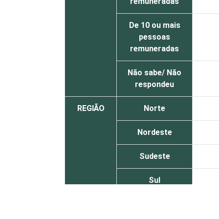
remuneradas
De 10 ou mais
pessoas
remuneradas
Não sabe/ Não
respondeu
REGIÃO
Norte
Nordeste
Sudeste
Sul
Centro-Oeste