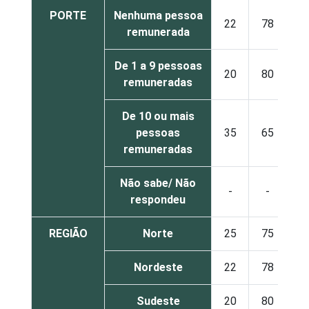
PORTE
Nenhuma pessoa
22
78
remunerada
De 1 a 9 pessoas
20
80
remuneradas
De 10 ou mais
pessoas
35
65
remuneradas
Não sabe/ Não
-
-
respondeu
REGIÃO
Norte
25
75
Nordeste
22
78
Sudeste
20
80