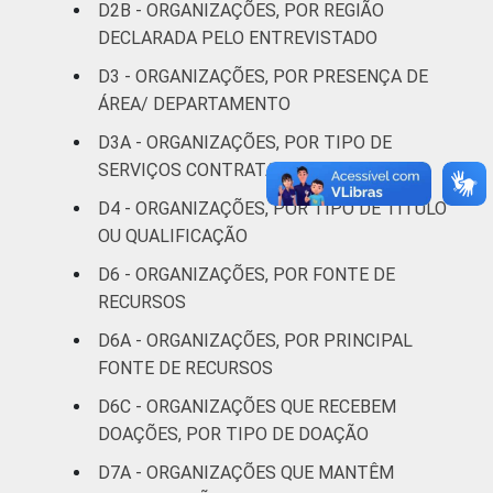
D2B - ORGANIZAÇÕES, POR REGIÃO
Religião
15
84
DECLARADA PELO ENTREVISTADO
D3 - ORGANIZAÇÕES, POR PRESENÇA DE
Saúde e
ÁREA/ DEPARTAMENTO
assistência
29
71
social
D3A - ORGANIZAÇÕES, POR TIPO DE
SERVIÇOS CONTRATADOS
Habitação e
24
76
D4 - ORGANIZAÇÕES, POR TIPO DE TÍTULO
meio ambiente
OU QUALIFICAÇÃO
Outros
33
65
D6 - ORGANIZAÇÕES, POR FONTE DE
RECURSOS
Fonte: CGI.br/NIC.br, Centro Regional de
D6A - ORGANIZAÇÕES, POR PRINCIPAL
Estudos para o Desenvolvimento da
FONTE DE RECURSOS
Sociedade da Informação (Cetic.br),
D6C - ORGANIZAÇÕES QUE RECEBEM
Pesquisa sobre o uso das tecnologias de
DOAÇÕES, POR TIPO DE DOAÇÃO
informação e comunicação nas organizações
sem fins lucrativos brasileiras - TIC
D7A - ORGANIZAÇÕES QUE MANTÊM
Organizações Sem Fins Lucrativos 2022.