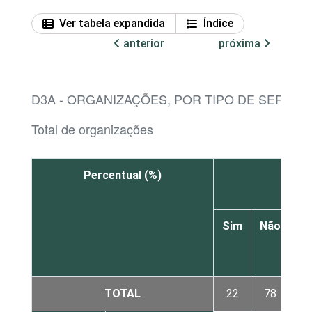
Ver tabela expandida
Índice
anterior
próxima
D3A - ORGANIZAÇÕES, POR TIPO DE SERVI
Total de organizações
Percentual (%)
Adm
Sim
Não
N
sa
TOTAL
22
78