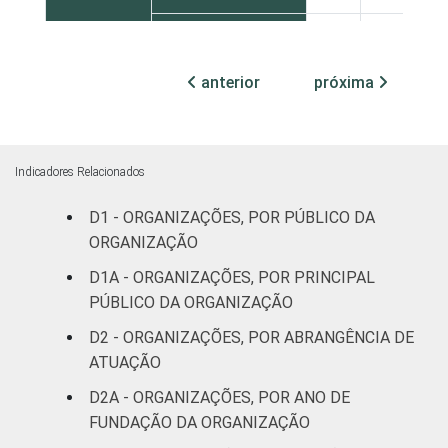
Sul
25
75
anterior
próxima
Centro-Oeste
26
71
ATIVIDADE
Associações
patronais e
28
72
Indicadores Relacionados
profissionais
D1 - ORGANIZAÇÕES, POR PÚBLICO DA
Cultura e
ORGANIZAÇÃO
23
77
recreação
D1A - ORGANIZAÇÕES, POR PRINCIPAL
PÚBLICO DA ORGANIZAÇÃO
Educação e
32
68
pesquisa
D2 - ORGANIZAÇÕES, POR ABRANGÊNCIA DE
ATUAÇÃO
Desenvolvimento
D2A - ORGANIZAÇÕES, POR ANO DE
e defesa de
22
78
FUNDAÇÃO DA ORGANIZAÇÃO
direitos