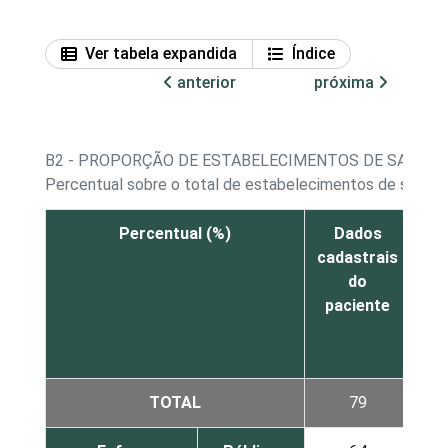
Ver tabela expandida
Índice
anterior
próxima
B2 - PROPORÇÃO DE ESTABELECIMENTOS DE SAÚDE,
Percentual sobre o total de estabelecimentos de saúde q
Percentual (%)
Dados
Re
cadastrais
d
do
lab
paciente
TOTAL
79