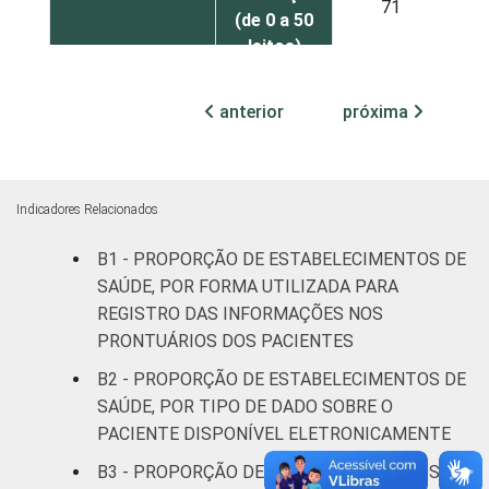
71
(de 0 a 50
leitos)
Com
anterior
próxima
Internação
93
(mais de
50 leitos)
Indicadores Relacionados
Serviço de
Apoio à
B1 - PROPORÇÃO DE ESTABELECIMENTOS DE
95
Diagnose
SAÚDE, POR FORMA UTILIZADA PARA
e Terapia
REGISTRO DAS INFORMAÇÕES NOS
PRONTUÁRIOS DOS PACIENTES
Localização
Capital
84
B2 - PROPORÇÃO DE ESTABELECIMENTOS DE
SAÚDE, POR TIPO DE DADO SOBRE O
Interior
77
PACIENTE DISPONÍVEL ELETRONICAMENTE
B3 - PROPORÇÃO DE ESTABELECIMENTOS DE
Essa tabela foi corrigida em maio de 2015.