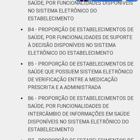
SAÚDE, POR FUNCIONALIDADES DISPONÍVEIS
Para mais informações, acesse
NO SISTEMA ELETRÔNICO DO
https://cetic.br/noticia/cetic-br-informa-
correcao-dos-resultados-da-pesquisa-tic-
ESTABELECIMENTO
saude-2013/
B4 - PROPORÇÃO DE ESTABELECIMENTOS DE
1
Base: 1513 estabelecimentos de saúde que
SAÚDE, POR FUNCIONALIDADES DE SUPORTE
declararam ter utilizado Internet nos últimos
À DECISÃO DISPONÍVEIS NO SISTEMA
12 meses em relação ao momento da
ELETRÔNICO DO ESTABELECIMENTO
entrevista. Estimativa: 68.365
estabelecimentos. Respostas estimuladas.
B5 - PROPORÇÃO DE ESTABELECIMENTOS DE
Dados coletados entre fevereiro de 2013 e
SAÚDE QUE POSSUEM SISTEMA ELETRÔNICO
junho de 2013.
DE VERIFICAÇÃO ENTRE A MEDICAÇÃO
Fonte: NIC.br - fev 2013 / jun 2013
PRESCRITA E A ADMINISTRADA
B6 - PROPORÇÃO DE ESTABELECIMENTOS DE
SAÚDE, POR FUNCIONALIDADES DE
INTERCÂMBIO DE INFORMAÇÕES EM SAÚDE
DISPONÍVEIS NO SISTEMA ELETRÔNICO DO
ESTABELECIMENTO