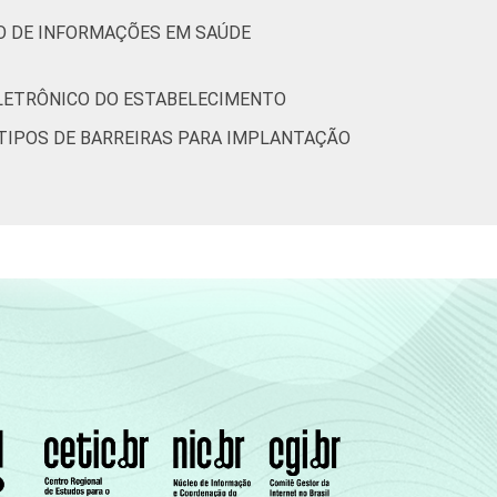
34
26
29
23
IO DE INFORMAÇÕES EM SAÚDE
tic-br-informa-correcao-dos-resultados-da-
ELETRÔNICO DO ESTABELECIMENTO
TIPOS DE BARREIRAS PARA IMPLANTAÇÃO
m relação ao momento da entrevista.
3 e junho de 2013.