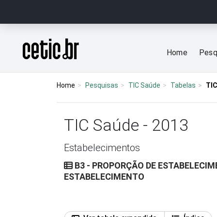
Ir para o conteúdo
Página inicial
Home
Pesq
Home
Pesquisas
TIC Saúde
Tabelas
TIC
TIC Saúde - 2013
Estabelecimentos
B3 - PROPORÇÃO DE ESTABELECIM
ESTABELECIMENTO