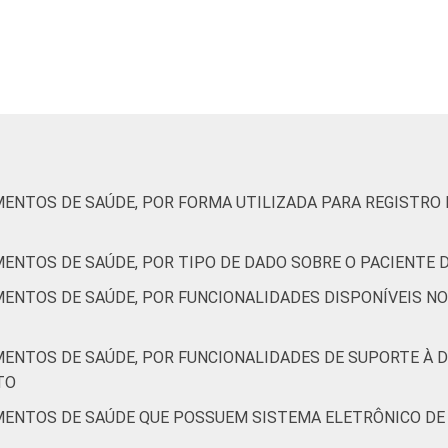
3
42
28
36
8
37
31
36
MENTOS DE SAÚDE, POR FORMA UTILIZADA PARA REGISTR
3
77
64
36
MENTOS DE SAÚDE, POR TIPO DE DADO SOBRE O PACIENTE
MENTOS DE SAÚDE, POR FUNCIONALIDADES DISPONÍVEIS N
7
45
81
37
MENTOS DE SAÚDE, POR FUNCIONALIDADES DE SUPORTE À D
TO
MENTOS DE SAÚDE QUE POSSUEM SISTEMA ELETRÔNICO DE
5
56
43
51