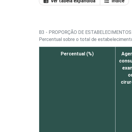
Ver tabela expandida
Índice
B3 - PROPORÇÃO DE ESTABELECIMENTOS 
Percentual sobre o total de estabelecimento
Percentual (%)
Age
consu
exa
o
cirur