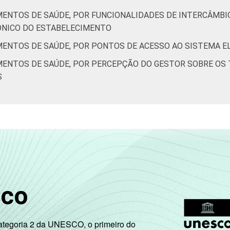
5
39
37
31
MENTOS DE SAÚDE, POR FUNCIONALIDADES DE INTERCÂMB
ÔNICO DO ESTABELECIMENTO
2015. Para mais informações, acesse
https://cetic.br/noticia/ce
MENTOS DE SAÚDE, POR PONTOS DE ACESSO AO SISTEMA 
MENTOS DE SAÚDE, POR PERCEPÇÃO DO GESTOR SOBRE OS 
 que declararam ter utilizado Internet nos últimos 12 meses e
S
Respostas estimuladas. Dados coletados entre fevereiro de 201
sco
Categoria 2 da UNESCO, o primeiro do