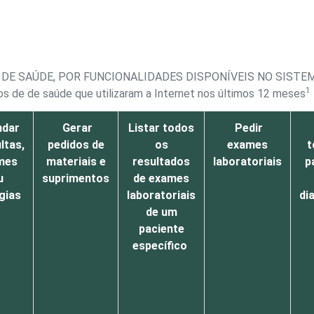
DE SAÚDE, POR FUNCIONALIDADES DISPONÍVEIS NO SIST
1
s de de saúde que utilizaram a Internet nos últimos 12 meses
ndar
Gerar
Listar todos
Pedir
ltas,
pedidos de
os
exames
t
mes
materiais e
resultados
laboratoriais
p
u
suprimentos
de exames
gias
laboratoriais
di
de um
paciente
específico