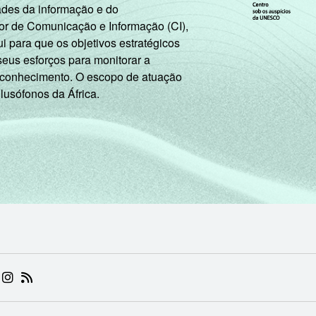
ades da informação e do
or de Comunicação e Informação (CI),
 para que os objetivos estratégicos
seus esforços para monitorar a
 conhecimento. O escopo de atuação
 lusófonos da África.
 (ABRE EM NOVA ABA)
.BR (ABRE EM NOVA ABA)
 NIC.BR (ABRE EM NOVA ABA)
 NIC.BR (ABRE EM NOVA ABA)
AM DO NIC.BR (ABRE EM NOVA ABA)
NKEDIN DO NIC.BR (ABRE EM NOVA ABA)
INSTAGRAM DO NIC.BR (ABRE EM NOVA ABA)
RSS DO NIC.BR (ABRE EM NOVA ABA)