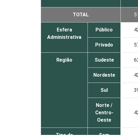
TOTAL
5
Esfera
Público
4
Administrativa
Privado
5
Região
Sudeste
6
Nordeste
4
Sul
3
Norte /
Centro-
4
Oeste
Tipo de
Sem