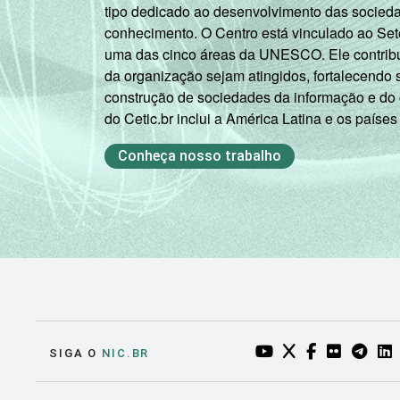
tipo dedicado ao desenvolvimento das socied
conhecimento. O Centro está vinculado ao Set
uma das cinco áreas da UNESCO. Ele contribui
da organização sejam atingidos, fortalecendo 
construção de sociedades da informação e do
do Cetic.br inclui a América Latina e os países
Conheça nosso trabalho
YOUTUBE DO NIC.BR
TWITTER DO NIC
FACEBOOK DO
FLICKR DO
TELEGR
LI
SIGA O
NIC.BR