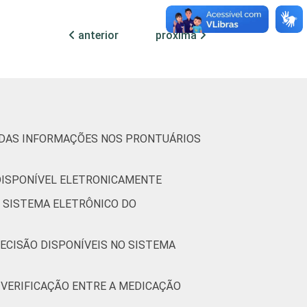
32
36
20
26
anterior
próxima
33
32
23
28
O DAS INFORMAÇÕES NOS PRONTUÁRIOS
73
37
53
66
 DISPONÍVEL ELETRONICAMENTE
O SISTEMA ELETRÔNICO DO
33
16
68
15
ECISÃO DISPONÍVEIS NO SISTEMA
 VERIFICAÇÃO ENTRE A MEDICAÇÃO
36
51
32
37