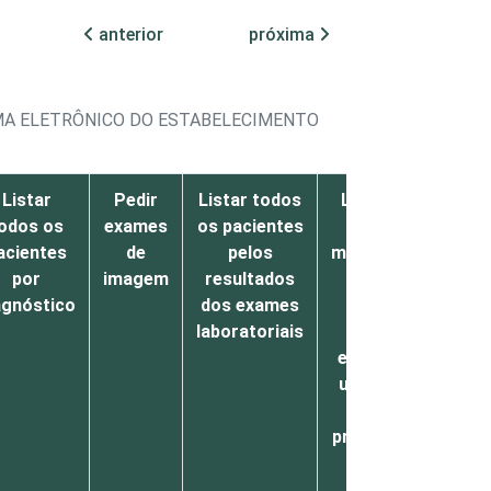
anterior
próxima
EMA ELETRÔNICO DO ESTABELECIMENTO
Listar
Pedir
Listar todos
Listar todos
odos os
exames
os pacientes
os
acientes
de
pelos
medicamentos
por
imagem
resultados
que um
agnóstico
dos exames
paciente
laboratoriais
específico
está fazendo
uso incluindo
aqueles
prescritos por
outros
médicos