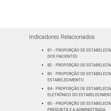
5
Estabelecimento
internação
Com
Internação
3
(de 0 a 50
leitos)
Indicadores Relacionados
Com
B1 - PROPORÇÃO DE ESTABELECI
Internação
7
DOS PACIENTES
(mais de
50 leitos)
B2 - PROPORÇÃO DE ESTABELECI
B3 - PROPORÇÃO DE ESTABELECI
Serviço de
ESTABELECIMENTO
Apoio à
3
Diagnose
B4 - PROPORÇÃO DE ESTABELECI
e Terapia
ELETRÔNICO DO ESTABELECIMEN
B5 - PROPORÇÃO DE ESTABELECI
Localização
Capital
6
PRESCRITA E A ADMINISTRADA