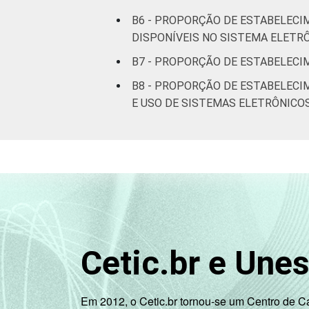
Interior
4
B6 - PROPORÇÃO DE ESTABELECI
DISPONÍVEIS NO SISTEMA ELETR
Essa tabela foi corrigida em maio de 
B7 - PROPORÇÃO DE ESTABELECI
pesquisa-tic-saude-2013/
B8 - PROPORÇÃO DE ESTABELECI
1
Base: 1513 estabelecimentos de saúde
E USO DE SISTEMAS ELETRÔNICO
Estimativa: 68.365 estabelecimentos. 
Fonte: NIC.br - fev 2013 / jun 2013
Cetic.br e Une
Em 2012, o Cetic.br tornou-se um Centro de 