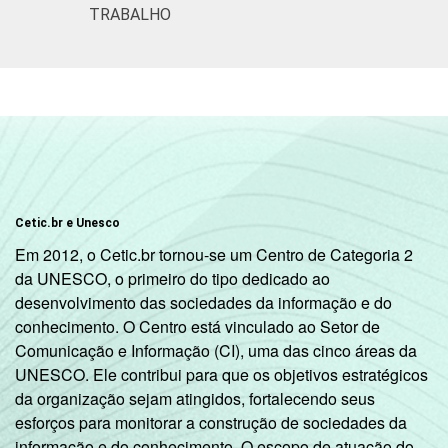
TRABALHO
51 anos ou
0
0
mais
Essa tabela foi corrigida em maio de 2015.
Para mais informações, acesse
https://cetic.br/noticia/cetic-br-informa-
correcao-dos-resultados-da-pesquisa-tic-
saude-2013/
1
Base: 1443 médicos. Dados coletados
Cetic.br e Unesco
entre fevereiro de 2013 e agosto de 2013.
Em 2012, o Cetic.br tornou-se um Centro de Categoria 2
Fonte: NIC.br - fev 2013 / ago 2013
da UNESCO, o primeiro do tipo dedicado ao
desenvolvimento das sociedades da informação e do
conhecimento. O Centro está vinculado ao Setor de
Comunicação e Informação (CI), uma das cinco áreas da
UNESCO. Ele contribui para que os objetivos estratégicos
da organização sejam atingidos, fortalecendo seus
esforços para monitorar a construção de sociedades da
informação e do conhecimento. O escopo de atuação do