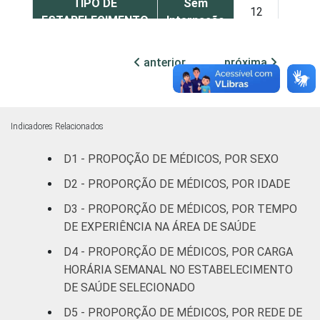
TIPO DE
Sem
12
3
ESTABELECIMENTO
Internação
Com
anterior
próxima
Internação
13
15
(até 50
leitos)
Indicadores Relacionados
Com
D1 - PROPOÇÃO DE MÉDICOS, POR SEXO
Internação
51
6
(mais de
D2 - PROPORÇÃO DE MÉDICOS, POR IDADE
50 leitos)
D3 - PROPORÇÃO DE MÉDICOS, POR TEMPO
DE EXPERIÊNCIA NA ÁREA DE SAÚDE
FAIXA ETÁRIA
Até 35
71
10
anos
D4 - PROPORÇÃO DE MÉDICOS, POR CARGA
HORÁRIA SEMANAL NO ESTABELECIMENTO
36 a 50
DE SAÚDE SELECIONADO
0
1
anos
D5 - PROPORÇÃO DE MÉDICOS, POR REDE DE