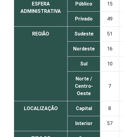
ESFERA
Público
15
7
ADMINISTRATIVA
Privado
49
6
REGIÃO
Sudeste
51
6
Nordeste
16
8
Sul
10
7
Norte /
Centro-
7
5
Oeste
LOCALIZAÇÃO
Capital
8
9
Interior
57
4