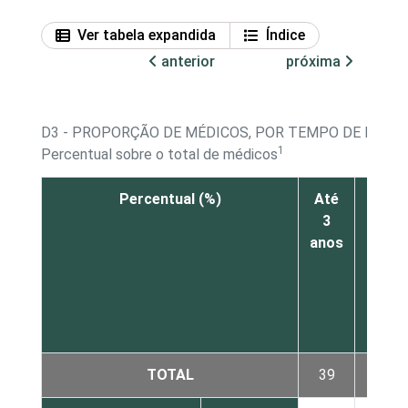
Ver tabela expandida
Índice
anterior
próxima
D3 - PROPORÇÃO DE MÉDICOS, POR TEMPO DE EXPER
1
Percentual sobre o total de médicos
Percentual (%)
Até
De
3
mais
anos
de 3
até
5
anos
TOTAL
39
6