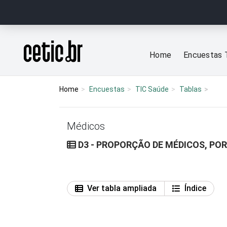
Ir para o conteúdo
Página inicial
Home
Encuestas 
Home
Encuestas
TIC Saúde
Tablas
Médicos
D3 - PROPORÇÃO DE MÉDICOS, POR
Ver tabla ampliada
Índice