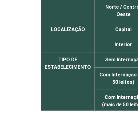
Norte / Centr
Oeste
LOCALIZAÇÃO
Capital
Interior
TIPO DE
Sem Internaç
ESTABELECIMENTO
Com Internação 
50 leitos)
Com Internaç
(mais de 50 lei
FAIXA ETÁRIA
Até 35 anos
36 a 50 anos