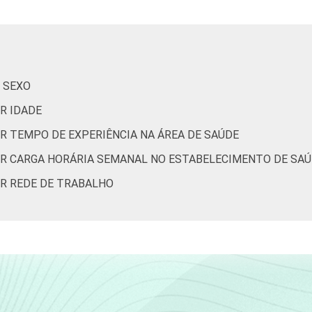
is
0
0
0
2015. Para mais informações, acesse
https://cetic.br/noticia/ce
 SEXO
 entre fevereiro de 2013 e agosto de 2013.
R IDADE
R TEMPO DE EXPERIÊNCIA NA ÁREA DE SAÚDE
OR CARGA HORÁRIA SEMANAL NO ESTABELECIMENTO DE SA
OR REDE DE TRABALHO