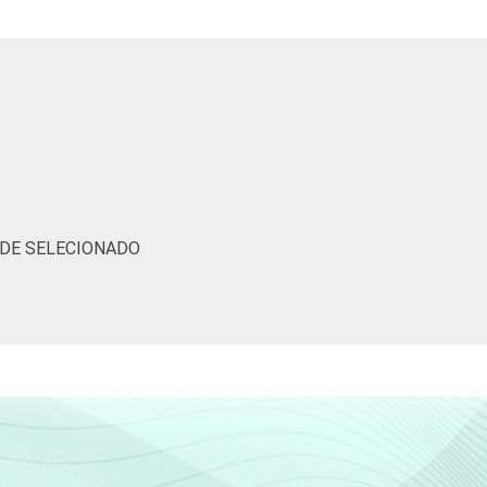
4
96
0
tic-br-informa-correcao-dos-resultados-da-
ÚDE SELECIONADO