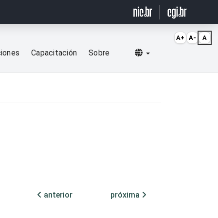
A+
A-
A
Selecionar idioma
ciones
Capacitación
Sobre
anterior
próxima