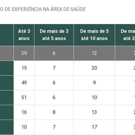
O DE EXPERIÊNCIA NA ÁREA DE SAÚDE
Até 3
De mais de 3
De mais de 5
De ma
anos
até 5 anos
até 10 anos
até 
39
6
12
15
7
20
49
6
9
51
6
10
16
8
13
10
7
17