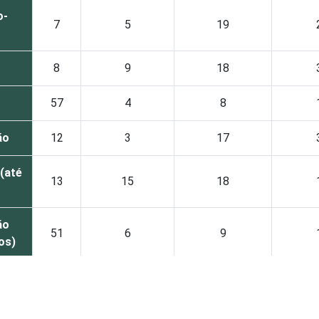
o-
7
5
19
8
9
18
57
4
8
ão
12
3
17
(até
13
15
18
ão
51
6
9
tos)
71
10
16
0
1
11