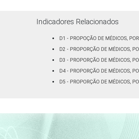
51 anos ou ma
Indicadores Relacionados
Essa tabela foi corrigida em maio de 
pesquisa-tic-saude-2013/
D1 - PROPOÇÃO DE MÉDICOS, POR
1
Base: 1443 médicos. Dados coletados
D2 - PROPORÇÃO DE MÉDICOS, PO
Fonte: NIC.br - fev 2013 / ago 2013
D3 - PROPORÇÃO DE MÉDICOS, PO
D4 - PROPORÇÃO DE MÉDICOS, P
D5 - PROPORÇÃO DE MÉDICOS, P