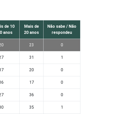
is de 10
Mais de
Não sabe / Não
20 anos
20 anos
respondeu
20
23
0
27
31
1
17
20
0
16
17
0
27
36
0
30
35
1