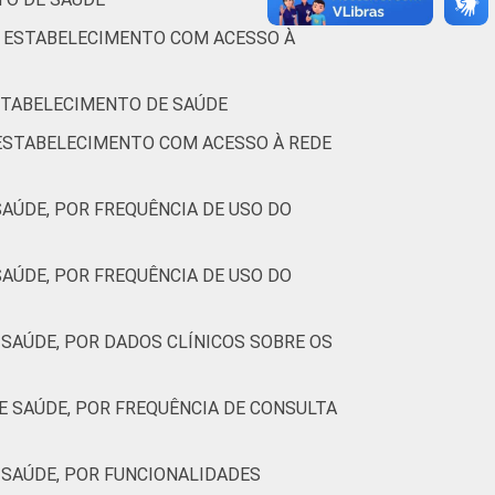
76
0
13
15
O ESTABELECIMENTO COM ACESSO À
75
0
18
3
ESTABELECIMENTO DE SAÚDE
adas. Dados coletados entre setembro de
 ESTABELECIMENTO COM ACESSO À REDE
AÚDE, POR FREQUÊNCIA DE USO DO
AÚDE, POR FREQUÊNCIA DE USO DO
SAÚDE, POR DADOS CLÍNICOS SOBRE OS
 SAÚDE, POR FREQUÊNCIA DE CONSULTA
SAÚDE, POR FUNCIONALIDADES