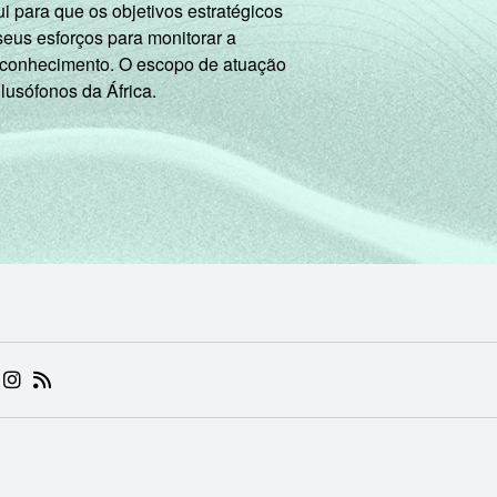
 para que os objetivos estratégicos
seus esforços para monitorar a
 conhecimento. O escopo de atuação
 lusófonos da África.
 (ABRE EM NOVA ABA)
.BR (ABRE EM NOVA ABA)
 NIC.BR (ABRE EM NOVA ABA)
 NIC.BR (ABRE EM NOVA ABA)
AM DO NIC.BR (ABRE EM NOVA ABA)
NKEDIN DO NIC.BR (ABRE EM NOVA ABA)
INSTAGRAM DO NIC.BR (ABRE EM NOVA ABA)
RSS DO NIC.BR (ABRE EM NOVA ABA)