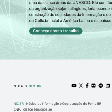
uma das cinco áreas da UNESCO. Ele contribui
da organização sejam atingidos, fortalecendo 
construção de sociedades da informação e do
do Cetic.br inclui a América Latina e os países
Conheça nosso trabalho
YOUTUBE DO NIC.BR
TWITTER DO NIC
FACEBOOK DO
FLICKR DO
TELEGR
LI
SIGA O
NIC.BR
NIC.BR
- Núcleo de Informação e Coordenação do Ponto BR
CNPJ: 05.506.560/0001-36