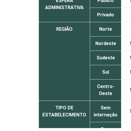
ESFERA
Público
ADMINISTRATIVA
Privado
REGIÃO
Norte
Nordeste
Sudeste
Sul
Centro-
Oeste
TIPO DE
Sem
ESTABELECIMENTO
internação
Com