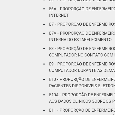
LOCALIZAÇÃO
Capital
E6A - PROPORÇÃO DE ENFERMEIR
Interior
INTERNET
E7 - PROPORÇÃO DE ENFERMEIROS
1
Base: 1.612 enfermeiros com acesso 
E7A - PROPORÇÃO DE ENFERMEIR
2014 e março de 2015.
INTERNA DO ESTABELECIMENTO
Fonte: NIC.br - set 2014 / mar 2015
E8 - PROPORÇÃO DE ENFERMEIRO
COMPUTADOR NO CONTATO COM 
E9 - PROPORÇÃO DE ENFERMEIRO
COMPUTADOR DURANTE AS DEMAI
E10 - PROPORÇÃO DE ENFERMEIR
PACIENTES DISPONÍVEIS ELETR
E10A - PROPORÇÃO DE ENFERMEI
AOS DADOS CLÍNICOS SOBRE OS 
E11 - PROPORÇÃO DE ENFERMEIR