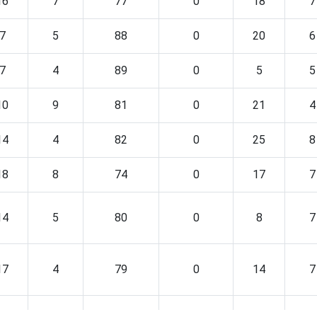
16
7
77
0
18
7
7
5
88
0
20
6
7
4
89
0
5
5
10
9
81
0
21
4
14
4
82
0
25
8
18
8
74
0
17
7
14
5
80
0
8
7
17
4
79
0
14
7