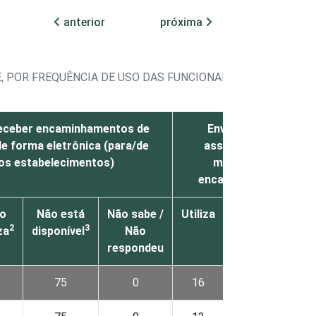
anterior
próxima
 POR FREQUÊNCIA DE USO DAS FUNCIONALIDADES DE INT
receber encaminhamentos de
Enviar ou receber re
de forma eletrônica (para/de
assistência prestada
os estabelecimentos)
momento em que tev
encaminhado a outro 
o
Não está
Não sabe /
Utiliza
Não
Não
2
3
2
za
disponível
Não
utiliza
dispo
respondeu
75
0
16
7