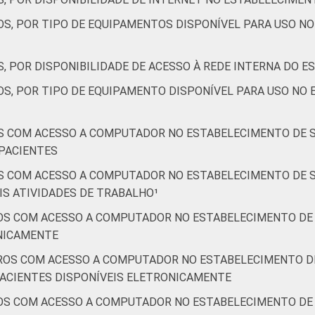
8
8
84
0
17
7
OS, POR TIPO DE EQUIPAMENTOS DISPONÍVEL PARA USO N
15
5
80
0
19
6
, POR DISPONIBILIDADE DE ACESSO À REDE INTERNA DO 
a computador no estabelecimento de saúde. Respostas estimul
OS, POR TIPO DE EQUIPAMENTO DISPONÍVEL PARA USO NO
S COM ACESSO A COMPUTADOR NO ESTABELECIMENTO DE S
PACIENTES
S COM ACESSO A COMPUTADOR NO ESTABELECIMENTO DE S
S ATIVIDADES DE TRABALHO¹
OS COM ACESSO A COMPUTADOR NO ESTABELECIMENTO DE 
ONICAMENTE
ROS COM ACESSO A COMPUTADOR NO ESTABELECIMENTO DE
PACIENTES DISPONÍVEIS ELETRONICAMENTE
OS COM ACESSO A COMPUTADOR NO ESTABELECIMENTO DE 