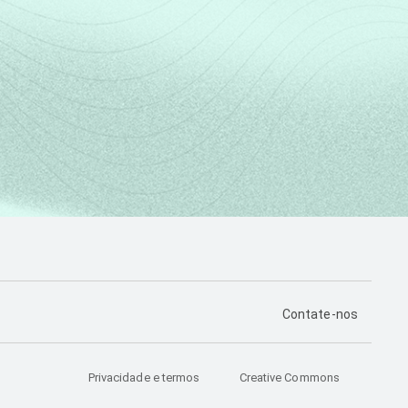
PÁGINA DE CONTA
Contate-nos
Privacidade e termos
Creative Commons