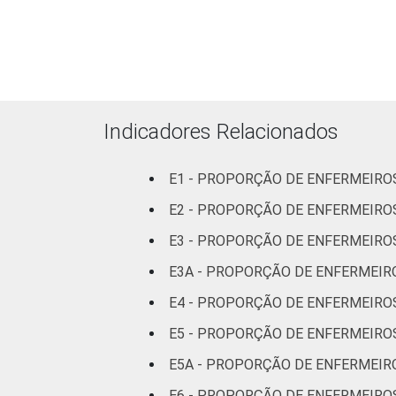
internação
(até 50
leitos)
Com
internação
Indicadores Relacionados
(mais de
50 leitos)
E1 - PROPORÇÃO DE ENFERMEIR
FAIXA ETÁRIA
Até 30
E2 - PROPORÇÃO DE ENFERMEIRO
anos
E3 - PROPORÇÃO DE ENFERMEIRO
E3A - PROPORÇÃO DE ENFERMEIRO
31 a 40
anos
E4 - PROPORÇÃO DE ENFERMEIROS
E5 - PROPORÇÃO DE ENFERMEIRO
41 anos ou
mais
E5A - PROPORÇÃO DE ENFERMEIR
E6 - PROPORÇÃO DE ENFERMEIRO