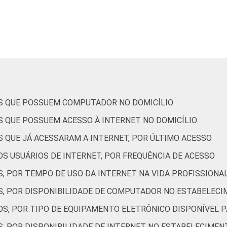
10
2
88
0
24
4
9
11
79
0
20
7
OS QUE POSSUEM COMPUTADOR NO DOMICÍLIO
S QUE POSSUEM ACESSO À INTERNET NO DOMICÍLIO
10
4
86
0
9
7
S QUE JÁ ACESSARAM A INTERNET, POR ÚLTIMO ACESSO
S USUÁRIOS DE INTERNET, POR FREQUÊNCIA DE ACESSO
13
4
84
0
23
6
, POR TEMPO DE USO DA INTERNET NA VIDA PROFISSIONA
S, POR DISPONIBILIDADE DE COMPUTADOR NO ESTABELECI
17
14
69
0
26
6
OS, POR TIPO DE EQUIPAMENTO ELETRÔNICO DISPONÍVEL 
S, POR DISPONIBILIDADE DE INTERNET NO ESTABELECIMEN