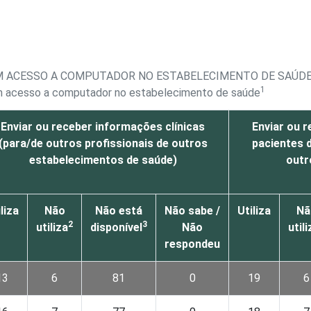
M ACESSO A COMPUTADOR NO ESTABELECIMENTO DE SAÚDE,
1
om acesso a computador no estabelecimento de saúde
Enviar ou receber informações clínicas
Enviar ou 
(para/de outros profissionais de outros
pacientes 
estabelecimentos de saúde)
outr
liza
Não
Não está
Não sabe /
Utiliza
Nã
2
3
utiliza
disponível
Não
utili
respondeu
13
6
81
0
19
6