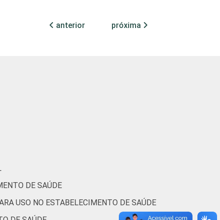
72
0
24
1
anterior
próxima
73
0
17
15
83
0
9
6
71
0
23
5
L
MENTO DE SAÚDE
68
0
16
12
PARA USO NO ESTABELECIMENTO DE SAÚDE
TO DE SAÚDE