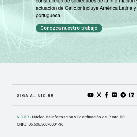
construcción de sociedades de la información 
actuación de Cetic.br incluye América Latina y
portuguesa.
Conozca nuestro trabajo
YOUTUBE DO NIC.BR
TWITTER DO NIC
FACEBOOK DO
FLICKR DO
TELEGR
LI
SIGA AL NIC.BR
NIC.BR
- Núcleo de Información y Coordinación del Punto BR
CNPJ: 05.506.560/0001-36