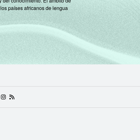
y del conocimiento. El ámbito de
 los países africanos de lengua
 (ABRE EM NOVA ABA)
.BR (ABRE EM NOVA ABA)
 NIC.BR (ABRE EM NOVA ABA)
 NIC.BR (ABRE EM NOVA ABA)
AM DO NIC.BR (ABRE EM NOVA ABA)
NKEDIN DO NIC.BR (ABRE EM NOVA ABA)
INSTAGRAM DO NIC.BR (ABRE EM NOVA ABA)
RSS DO NIC.BR (ABRE EM NOVA ABA)