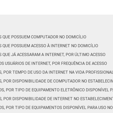
9
11
79
0
20
7
OS QUE POSSUEM COMPUTADOR NO DOMICÍLIO
S QUE POSSUEM ACESSO À INTERNET NO DOMICÍLIO
10
4
86
0
9
7
S QUE JÁ ACESSARAM A INTERNET, POR ÚLTIMO ACESSO
S USUÁRIOS DE INTERNET, POR FREQUÊNCIA DE ACESSO
13
4
84
0
23
6
, POR TEMPO DE USO DA INTERNET NA VIDA PROFISSIONA
S, POR DISPONIBILIDADE DE COMPUTADOR NO ESTABELECI
17
14
69
0
26
6
OS, POR TIPO DE EQUIPAMENTO ELETRÔNICO DISPONÍVEL 
S, POR DISPONIBILIDADE DE INTERNET NO ESTABELECIMEN
8
8
84
0
17
7
OS, POR TIPO DE EQUIPAMENTOS DISPONÍVEL PARA USO N
15
5
80
0
19
6