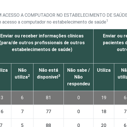
M ACESSO A COMPUTADOR NO ESTABELECIMENTO DE SAÚDE,
1
om acesso a computador no estabelecimento de saúde
Enviar ou receber informações clínicas
Enviar ou 
(para/de outros profissionais de outros
pacientes 
estabelecimentos de saúde)
outr
liza
Não
Não está
Não sabe /
Utiliza
Nã
2
3
utiliza
disponível
Não
utili
respondeu
13
6
81
0
19
6
16
7
77
0
18
7
7
5
88
0
20
6