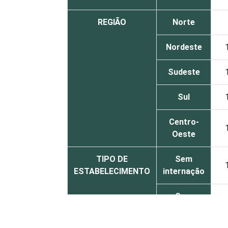
REGIÃO
Norte
Nordeste
Sudeste
Sul
Centro-
Oeste
TIPO DE
Sem
ESTABELECIMENTO
internação
Com
internação
(até 50