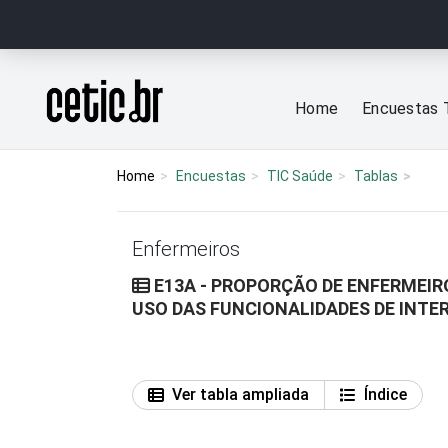
Ir para o conteúdo
Página inicial
Home
Encuestas 
Home
Encuestas
TIC Saúde
Tablas
Enfermeiros
E13A - PROPORÇÃO DE ENFERMEIR
USO DAS FUNCIONALIDADES DE INTE
Ver tabla ampliada
Índice