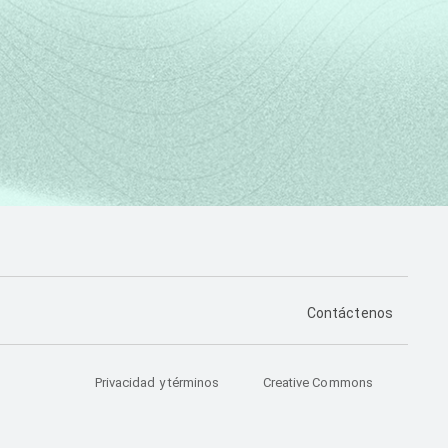
PÁGINA DE CONTA
Contáctenos
Privacidad y términos
Creative Commons