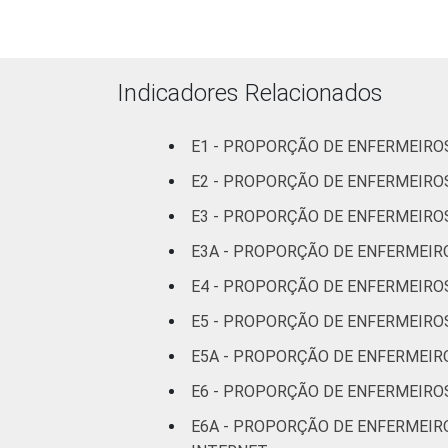
leitos)
Com
internação
Indicadores Relacionados
(mais de
50 leitos)
E1 - PROPORÇÃO DE ENFERMEIR
FAIXA ETÁRIA
Até 30
E2 - PROPORÇÃO DE ENFERMEIRO
anos
E3 - PROPORÇÃO DE ENFERMEIRO
E3A - PROPORÇÃO DE ENFERMEIRO
31 a 40
anos
E4 - PROPORÇÃO DE ENFERMEIROS
E5 - PROPORÇÃO DE ENFERMEIRO
41 anos ou
mais
E5A - PROPORÇÃO DE ENFERMEIR
E6 - PROPORÇÃO DE ENFERMEIRO
LOCALIZAÇÃO
Capital
E6A - PROPORÇÃO DE ENFERMEIR
Interior