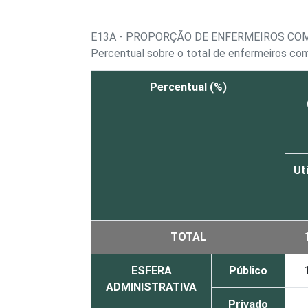
E13A - PROPORÇÃO DE ENFERMEIROS CO
Percentual sobre o total de enfermeiros c
Percentual (%)
Uti
TOTAL
ESFERA
Público
ADMINISTRATIVA
Privado