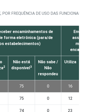
 POR FREQUÊNCIA DE USO DAS FUNCIONALIDADES DE INT
receber encaminhamentos de
Enviar ou receber re
de forma eletrônica (para/de
assistência prestada
os estabelecimentos)
momento em que tev
encaminhado a outro 
o
Não está
Não sabe /
Utiliza
Não
Não
2
3
2
za
disponível
Não
utiliza
dispo
respondeu
75
0
16
7
75
0
12
6
74
0
23
9