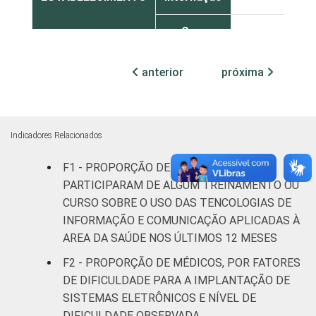
Com
internação
76
(até 50
anterior
próxima
leitos)
Com
internação
Indicadores Relacionados
56
(mais de
F1 - PROPORÇÃO DE MÉDICOS QUE
50 leitos)
PARTICIPARAM DE ALGUM TREINAMENTO OU
FAIXA ETÁRIA
Até 35
CURSO SOBRE O USO DAS TENCOLOGIAS DE
62
anos
INFORMAÇÃO E COMUNICAÇÃO APLICADAS À
AREA DA SAÚDE NOS ÚLTIMOS 12 MESES
36 a 50
55
F2 - PROPORÇÃO DE MÉDICOS, POR FATORES
anos
DE DIFICULDADE PARA A IMPLANTAÇÃO DE
SISTEMAS ELETRÔNICOS E NÍVEL DE
51 anos ou
57
DIFICULDADE OBSERVADA