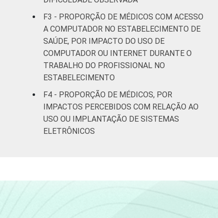
mais
F3 - PROPORÇÃO DE MÉDICOS COM ACESSO
LOCALIZAÇÃO
Capital
50
A COMPUTADOR NO ESTABELECIMENTO DE
SAÚDE, POR IMPACTO DO USO DE
Interior
63
COMPUTADOR OU INTERNET DURANTE O
TRABALHO DO PROFISSIONAL NO
1
Base: 1.067 médicos. Respostas
ESTABELECIMENTO
estimuladas. Dados coletados entre
F4 - PROPORÇÃO DE MÉDICOS, POR
setembro de 2014 e março de 2015.
IMPACTOS PERCEBIDOS COM RELAÇÃO AO
Fonte: NIC.br - set 2014 / mar 2015
USO OU IMPLANTAÇÃO DE SISTEMAS
ELETRÔNICOS