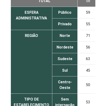
TOTAL
58
ESFERA
Público
59
ADMINISTRATIVA
Privado
55
REGIÃO
Norte
71
Nordeste
56
Sudeste
63
Sul
45
Centro-
50
Oeste
TIPO DE
Sem
53
ESTABELECIMENTO
internação