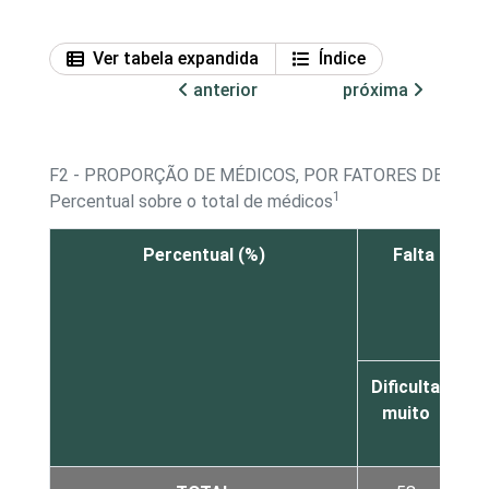
Ver tabela expandida
Índice
anterior
próxima
F2 - PROPORÇÃO DE MÉDICOS, POR FATORES DE DIF
1
Percentual sobre o total de médicos
Percentual (%)
Falta de re
Dificulta
Di
muito