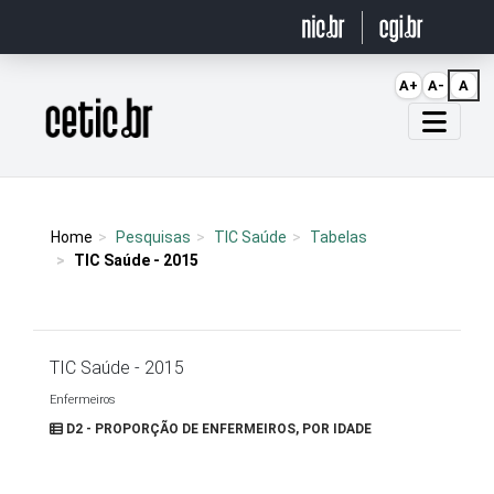
Ir para o conteúdo
A+
A-
A
Página inicial
Home
Pesquisas
TIC Saúde
Tabelas
TIC Saúde - 2015
TIC Saúde - 2015
Enfermeiros
D2 - PROPORÇÃO DE ENFERMEIROS, POR IDADE