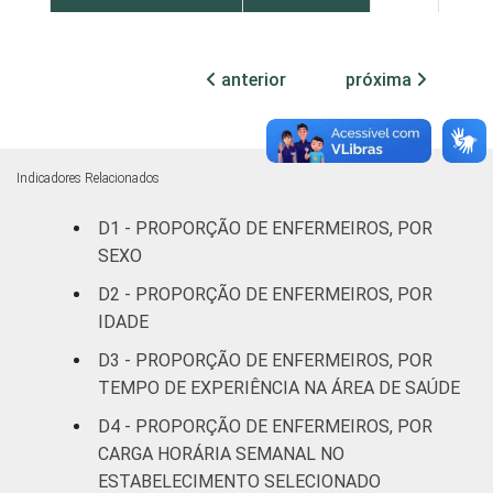
Com
internação,
anterior
próxima
1
34
mais de 50
leitos
Não
Indicadores Relacionados
13
58
classificado
D1 - PROPORÇÃO DE ENFERMEIROS, POR
FAIXA ETÁRIA
SEXO
Até 30 anos
8
92
D2 - PROPORÇÃO DE ENFERMEIROS, POR
31 a 40
IDADE
0
46
anos
D3 - PROPORÇÃO DE ENFERMEIROS, POR
TEMPO DE EXPERIÊNCIA NA ÁREA DE SAÚDE
41 anos ou
0
0
mais
D4 - PROPORÇÃO DE ENFERMEIROS, POR
CARGA HORÁRIA SEMANAL NO
LOCALIZAÇÃO
Capital
1
27
ESTABELECIMENTO SELECIONADO