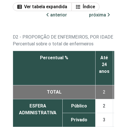
Ver tabela expandida
Índice
anterior
próxima
D2 - PROPORÇÃO DE ENFERMEIROS, POR IDADE
Percentual sobre o total de enfermeiros
Percentual %
Até
De
24
25 a
anos
34
anos
TOTAL
2
41
ESFERA
Público
2
37
ADMINISTRATIVA
Privado
3
48