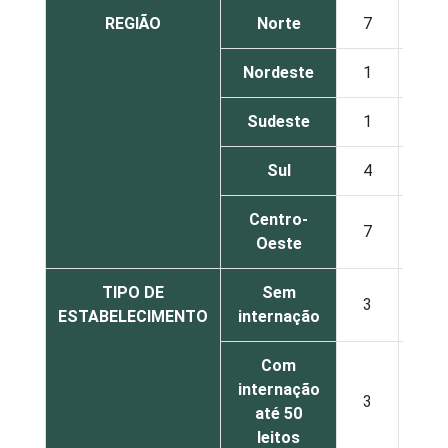
REGIÃO
Norte
7
37
Nordeste
1
36
Sudeste
1
41
Sul
4
50
Centro-
7
44
Oeste
TIPO DE
Sem
3
49
ESTABELECIMENTO
internação
Com
internação
3
46
até 50
leitos