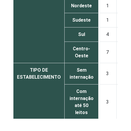
Nordeste
1
36
Sudeste
1
41
Sul
4
50
Centro-
7
44
Oeste
TIPO DE
Sem
3
49
ESTABELECIMENTO
internação
Com
internação
3
46
até 50
leitos
Com