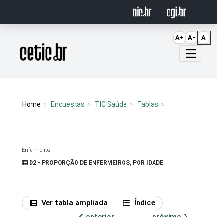
Ir para o conteúdo
A+
A-
A
Página inicial
Home
Encuestas
TIC Saúde
Tablas
Enfermeiros
D2 - PROPORÇÃO DE ENFERMEIROS, POR IDADE
Ver tabla ampliada
Índice
anterior
próxima