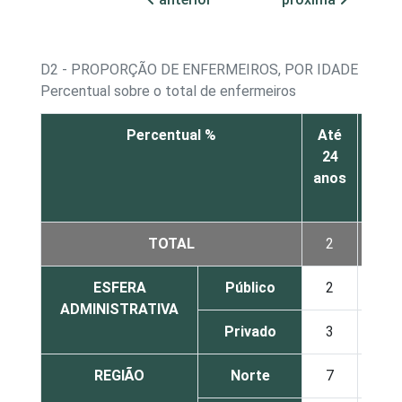
D2 - PROPORÇÃO DE ENFERMEIROS, POR IDADE
Percentual sobre o total de enfermeiros
Percentual %
Até
De
24
25 a
anos
34
anos
TOTAL
2
41
ESFERA
Público
2
37
ADMINISTRATIVA
Privado
3
48
REGIÃO
Norte
7
37