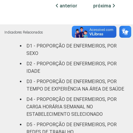
internação,
anterior
próxima
1
34
mais de 50
leitos
Não
Indicadores Relacionados
13
58
classificado
D1 - PROPORÇÃO DE ENFERMEIROS, POR
FAIXA ETÁRIA
SEXO
Até 30 anos
8
92
D2 - PROPORÇÃO DE ENFERMEIROS, POR
31 a 40
IDADE
0
46
anos
D3 - PROPORÇÃO DE ENFERMEIROS, POR
TEMPO DE EXPERIÊNCIA NA ÁREA DE SAÚDE
41 anos ou
0
0
mais
D4 - PROPORÇÃO DE ENFERMEIROS, POR
CARGA HORÁRIA SEMANAL NO
LOCALIZAÇÃO
Capital
1
27
ESTABELECIMENTO SELECIONADO
D5 - PROPORÇÃO DE ENFERMEIROS, POR
Interior
3
51
REDES DE TRABALHO