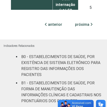
internação
5
(até 50
leitos)
anterior
próxima
Com
internação
4
(mais de
50 leitos)
Indicadores Relacionados
B0 - ESTABELECIMENTOS DE SAÚDE, POR
Serviço de
apoio à
EXISTÊNCIA DE SISTEMA ELETRÔNICO PARA
22
diagnose e
REGISTRO DAS INFORMAÇÕES DOS
terapia
PACIENTES
B1 - ESTABELECIMENTOS DE SAÚDE, POR
LOCALIZAÇÃO
Capital
20
FORMA DE MANUTENÇÃO DAS
INFORMAÇÕES CLÍNICAS E CADASTRAIS NOS
Interior
10
PRONTUÁRIOS DOS PACIENTES