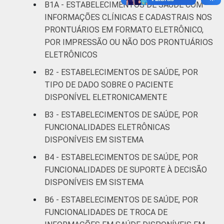
B1A - ESTABELECIMENTOS DE SAÚDE COM
Fonte: CGI.br/NIC.br, Centro Regional de
INFORMAÇÕES CLÍNICAS E CADASTRAIS NOS
Estudos para o Desenvolvimento da
Sociedade da Informação (Cetic.br),
PRONTUÁRIOS EM FORMATO ELETRÔNICO,
Pesquisa sobre o uso das Tecnologias de
POR IMPRESSÃO OU NÃO DOS PRONTUÁRIOS
Informação e Comunicação nos
ELETRÔNICOS
estabelecimentos de saúde brasileiros - TIC
B2 - ESTABELECIMENTOS DE SAÚDE, POR
Saúde 2016.
TIPO DE DADO SOBRE O PACIENTE
DISPONÍVEL ELETRONICAMENTE
B3 - ESTABELECIMENTOS DE SAÚDE, POR
FUNCIONALIDADES ELETRÔNICAS
DISPONÍVEIS EM SISTEMA
B4 - ESTABELECIMENTOS DE SAÚDE, POR
FUNCIONALIDADES DE SUPORTE À DECISÃO
DISPONÍVEIS EM SISTEMA
B6 - ESTABELECIMENTOS DE SAÚDE, POR
FUNCIONALIDADES DE TROCA DE