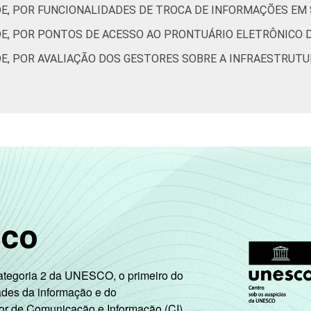
DE, POR FUNCIONALIDADES DE TROCA DE INFORMAÇÕES EM
22
25
20
DE, POR PONTOS DE ACESSO AO PRONTUÁRIO ELETRÔNICO 
s aos resultados da alternativa "Sim".
E, POR AVALIAÇÃO DOS GESTORES SOBRE A INFRAESTRUTU
de Estudos para o Desenvolvimento da Sociedade da Informação 
ção nos estabelecimentos de saúde brasileiros - TIC Saúde 20
sco
Categoria 2 da UNESCO, o primeiro do
ades da informação e do
or de Comunicação e Informação (CI),