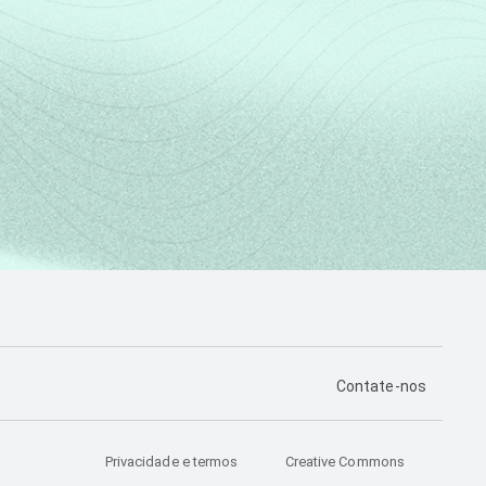
PÁGINA DE CONTA
Contate-nos
Privacidade e termos
Creative Commons