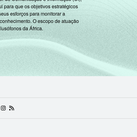
 para que os objetivos estratégicos
seus esforços para monitorar a
 conhecimento. O escopo de atuação
 lusófonos da África.
 (ABRE EM NOVA ABA)
.BR (ABRE EM NOVA ABA)
 NIC.BR (ABRE EM NOVA ABA)
 NIC.BR (ABRE EM NOVA ABA)
AM DO NIC.BR (ABRE EM NOVA ABA)
NKEDIN DO NIC.BR (ABRE EM NOVA ABA)
INSTAGRAM DO NIC.BR (ABRE EM NOVA ABA)
RSS DO NIC.BR (ABRE EM NOVA ABA)