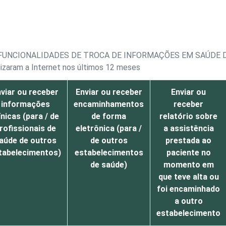
 FUNCIONALIDADES DE TROCA DE INFORMAÇÕES EM SAÚDE 
izaram a Internet nos últimos 12 meses
viar ou receber
Enviar ou receber
Enviar ou
informações
encaminhamentos
receber
ínicas (para / de
de forma
relatório sobre
rofissionais de
eletrônica (para /
a assistência
aúde de outros
de outros
prestada ao
tabelecimentos)
estabelecimentos
paciente no
de saúde)
momento em
que teve alta ou
foi encaminhado
a outro
estabelecimento