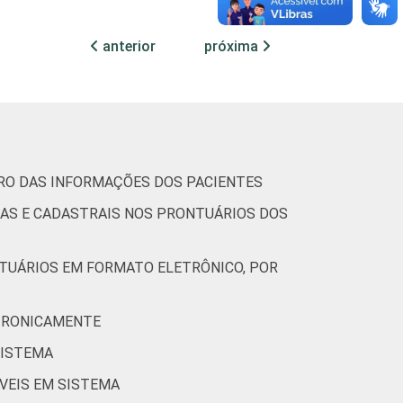
14
22
13
anterior
próxima
26
26
21
TRO DAS INFORMAÇÕES DOS PACIENTES
32
37
33
CAS E CADASTRAIS NOS PRONTUÁRIOS DOS
NTUÁRIOS EM FORMATO ELETRÔNICO, POR
7
51
16
ETRONICAMENTE
SISTEMA
ÍVEIS EM SISTEMA
20
29
20