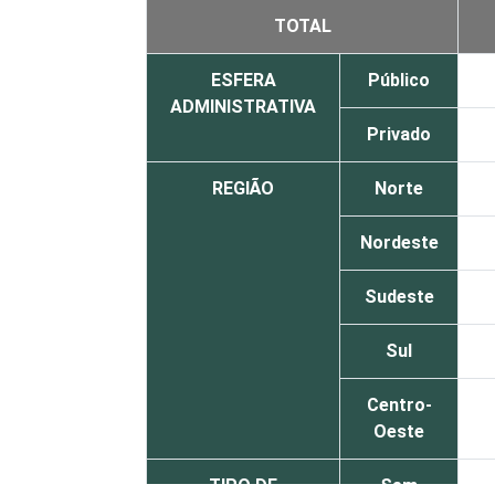
TOTAL
ESFERA
Público
ADMINISTRATIVA
Privado
REGIÃO
Norte
Nordeste
Sudeste
Sul
Centro-
Oeste
TIPO DE
Sem