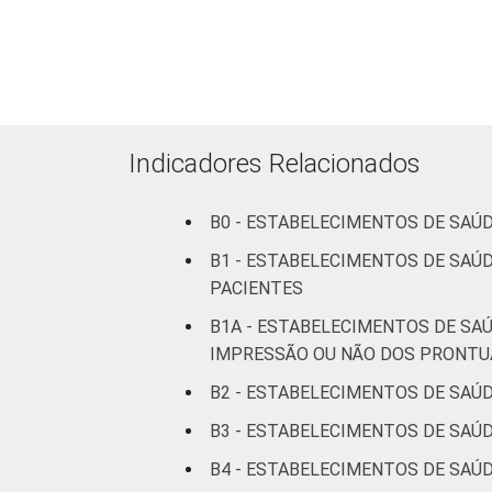
ESTABELECIMENTO
internação
Com
internação
(até 50
leitos)
Indicadores Relacionados
Com
B0 - ESTABELECIMENTOS DE SAÚ
internação
(mais de
B1 - ESTABELECIMENTOS DE SAÚ
50 leitos)
PACIENTES
B1A - ESTABELECIMENTOS DE SA
Serviço de
IMPRESSÃO OU NÃO DOS PRONTU
apoio à
diagnose e
B2 - ESTABELECIMENTOS DE SAÚ
terapia
B3 - ESTABELECIMENTOS DE SAÚ
LOCALIZAÇÃO
B4 - ESTABELECIMENTOS DE SAÚD
Capital