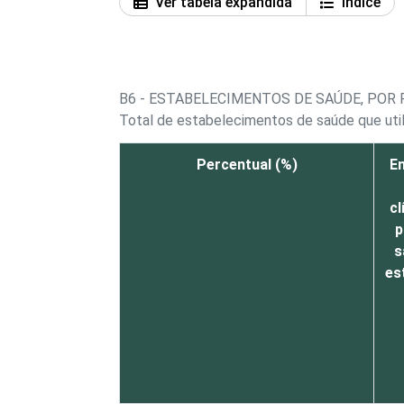
Ver tabela expandida
Índice
B6 - ESTABELECIMENTOS DE SAÚDE, POR
Total de estabelecimentos de saúde que util
Percentual (%)
En
cl
p
s
es