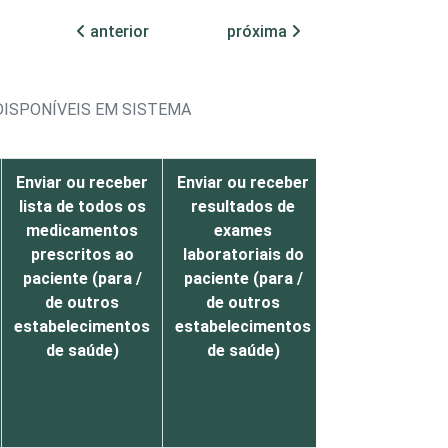
anterior
próxima
DISPONÍVEIS EM SISTEMA
Enviar ou receber
Enviar ou receber
Enviar ou rece
lista de todos os
resultados de
resultados d
medicamentos
exames
exames de
prescritos ao
laboratoriais do
imagem do
paciente (para /
paciente (para /
paciente (par
de outros
de outros
de outros
estabelecimentos
estabelecimentos
estabelecimen
de saúde)
de saúde)
de saúde)