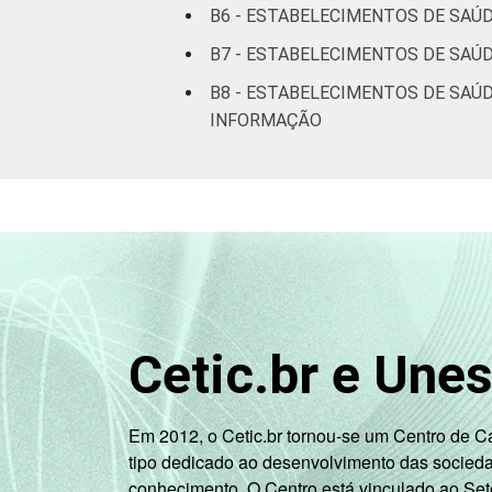
B6 - ESTABELECIMENTOS DE SAÚ
Interior
B7 - ESTABELECIMENTOS DE SAÚ
¹Cada item apresentado se refere apena
B8 - ESTABELECIMENTOS DE SAÚD
INFORMAÇÃO
Fonte: CGI.br/NIC.br, Centro Regional 
Tecnologias de Informação e Comunica
Cetic.br e Une
Em 2012, o Cetic.br tornou-se um Centro de 
tipo dedicado ao desenvolvimento das socied
conhecimento. O Centro está vinculado ao Set