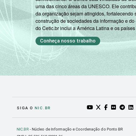
uma das cinco áreas da UNESCO. Ele contribui
da organização sejam atingidos, fortalecendo 
construção de sociedades da informação e do
do Cetic.br inclui a América Latina e os países
Conheça nosso trabalho
YOUTUBE DO NIC.BR
TWITTER DO NIC
FACEBOOK DO
FLICKR DO
TELEGR
LI
SIGA O
NIC.BR
NIC.BR
- Núcleo de Informação e Coordenação do Ponto BR