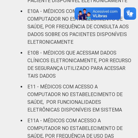
PACIENTE DISPONÍVEL ELETRONICAMENTE
estabelecimentos de saúde brasileiros - TIC
E10A - MÉDICOS COM ACESSO A
Saúde 2016.
COMPUTADOR NO ESTABELECIMENTO DE
SAÚDE, POR FREQUÊNCIA DE CONSULTA AOS
DADOS SOBRE OS PACIENTES DISPONÍVEIS
ELETRONICAMENTE
E10B - MÉDICOS QUE ACESSAM DADOS
CLÍNICOS ELETRONICAMENTE, POR RECURSO
DE SEGURANÇA UTILIZADO PARA ACESSAR
TAIS DADOS
E11 - MÉDICOS COM ACESSO A
COMPUTADOR NO ESTABELECIMENTO DE
SAÚDE, POR FUNCIONALIDADES
ELETRÔNICAS DISPONÍVEIS EM SISTEMA
E11A - MÉDICOS COM ACESSO A
COMPUTADOR NO ESTABELECIMENTO DE
SAÚDE, POR FREQUÊNCIA DE USO DAS