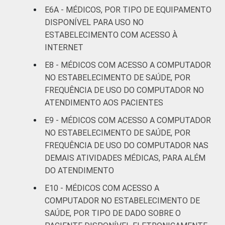
De 36 a 50
E6A - MÉDICOS, POR TIPO DE EQUIPAMENTO
45
anos
DISPONÍVEL PARA USO NO
ESTABELECIMENTO COM ACESSO À
De 51
INTERNET
anos ou
48
mais
E8 - MÉDICOS COM ACESSO A COMPUTADOR
NO ESTABELECIMENTO DE SAÚDE, POR
LOCALIZAÇÃO
Capital
42
FREQUÊNCIA DE USO DO COMPUTADOR NO
ATENDIMENTO AOS PACIENTES
Interior
47
E9 - MÉDICOS COM ACESSO A COMPUTADOR
NO ESTABELECIMENTO DE SAÚDE, POR
¹Cada item apresentado se refere apenas
FREQUÊNCIA DE USO DO COMPUTADOR NAS
aos resultados da alternativa "Sim".
DEMAIS ATIVIDADES MÉDICAS, PARA ALÉM
DO ATENDIMENTO
Fonte: CGI.br/NIC.br, Centro Regional de
Estudos para o Desenvolvimento da
E10 - MÉDICOS COM ACESSO A
Sociedade da Informação (Cetic.br),
COMPUTADOR NO ESTABELECIMENTO DE
Pesquisa sobre o uso das Tecnologias de
SAÚDE, POR TIPO DE DADO SOBRE O
Informação e Comunicação nos