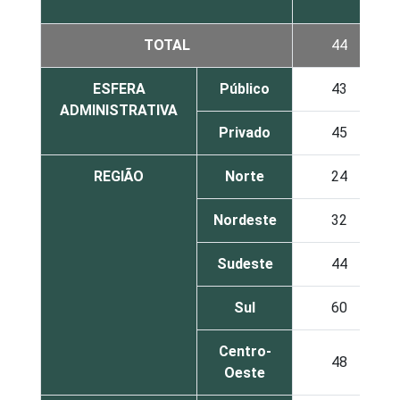
TOTAL
44
ESFERA
Público
43
ADMINISTRATIVA
Privado
45
REGIÃO
Norte
24
Nordeste
32
Sudeste
44
Sul
60
Centro-
48
Oeste