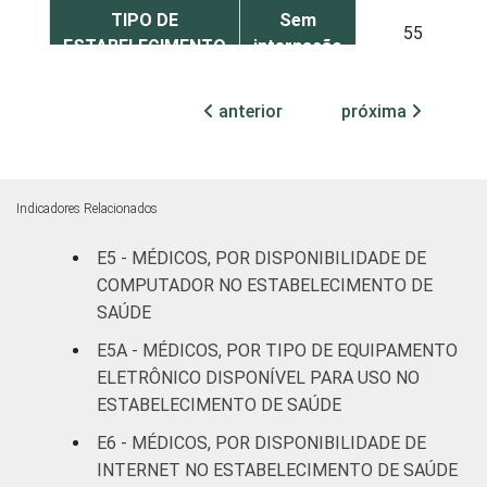
TIPO DE
Sem
55
ESTABELECIMENTO
internação
Com
anterior
próxima
internação
44
(até 50
leitos)
Indicadores Relacionados
Com
internação
E5 - MÉDICOS, POR DISPONIBILIDADE DE
37
(mais de
COMPUTADOR NO ESTABELECIMENTO DE
50 leitos)
SAÚDE
E5A - MÉDICOS, POR TIPO DE EQUIPAMENTO
SADT
65
ELETRÔNICO DISPONÍVEL PARA USO NO
ESTABELECIMENTO DE SAÚDE
FAIXA ETÁRIA
Até 35
39
anos
E6 - MÉDICOS, POR DISPONIBILIDADE DE
INTERNET NO ESTABELECIMENTO DE SAÚDE