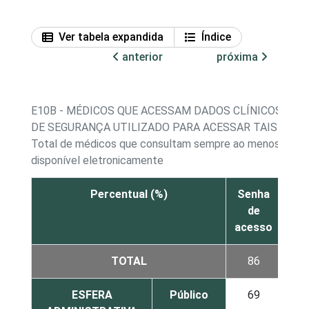
Ver tabela expandida
Índice
anterior
próxima
E10B - MÉDICOS QUE ACESSAM DADOS CLÍNICOS EL
DE SEGURANÇA UTILIZADO PARA ACESSAR TAIS DAD
Total de médicos que consultam sempre ao menos um dad
disponível eletronicamente
Percentual (%)
Senha
Cer
de
d
acesso
TOTAL
86
ESFERA
Público
69