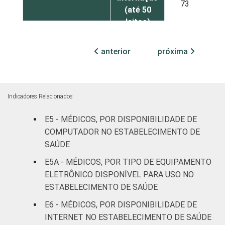
73
(até 50
leitos)
Com
anterior
próxima
internação
92
(mais de
50 leitos)
Indicadores Relacionados
SADT
81
E5 - MÉDICOS, POR DISPONIBILIDADE DE
FAIXA ETÁRIA
COMPUTADOR NO ESTABELECIMENTO DE
Até 35
75
anos
SAÚDE
E5A - MÉDICOS, POR TIPO DE EQUIPAMENTO
De 36 a 50
ELETRÔNICO DISPONÍVEL PARA USO NO
89
anos
ESTABELECIMENTO DE SAÚDE
E6 - MÉDICOS, POR DISPONIBILIDADE DE
De 51
INTERNET NO ESTABELECIMENTO DE SAÚDE
anos ou
92