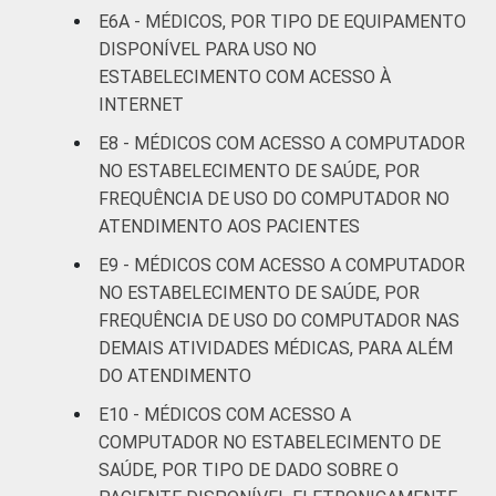
mais
E6A - MÉDICOS, POR TIPO DE EQUIPAMENTO
DISPONÍVEL PARA USO NO
LOCALIZAÇÃO
Capital
97
ESTABELECIMENTO COM ACESSO À
INTERNET
Interior
72
E8 - MÉDICOS COM ACESSO A COMPUTADOR
NO ESTABELECIMENTO DE SAÚDE, POR
¹Cada item apresentado se refere apenas
FREQUÊNCIA DE USO DO COMPUTADOR NO
aos resultados da alternativa "Sim".
ATENDIMENTO AOS PACIENTES
Fonte: CGI.br/NIC.br, Centro Regional de
E9 - MÉDICOS COM ACESSO A COMPUTADOR
Estudos para o Desenvolvimento da
NO ESTABELECIMENTO DE SAÚDE, POR
Sociedade da Informação (Cetic.br),
FREQUÊNCIA DE USO DO COMPUTADOR NAS
Pesquisa sobre o uso das Tecnologias de
DEMAIS ATIVIDADES MÉDICAS, PARA ALÉM
Informação e Comunicação nos
DO ATENDIMENTO
estabelecimentos de saúde brasileiros - TIC
Saúde 2016.
E10 - MÉDICOS COM ACESSO A
COMPUTADOR NO ESTABELECIMENTO DE
SAÚDE, POR TIPO DE DADO SOBRE O