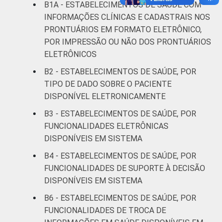
B1A - ESTABELECIMENTOS DE SAÚDE COM
Fonte: CGI.br/NIC.br, Centro Regional de
INFORMAÇÕES CLÍNICAS E CADASTRAIS NOS
Estudos para o Desenvolvimento da
Sociedade da Informação (Cetic.br),
PRONTUÁRIOS EM FORMATO ELETRÔNICO,
Pesquisa sobre o uso das tecnologias de
POR IMPRESSÃO OU NÃO DOS PRONTUÁRIOS
informação e comunicação nos
ELETRÔNICOS
estabelecimentos de saúde brasileiros - TIC
B2 - ESTABELECIMENTOS DE SAÚDE, POR
Saúde 2017.
TIPO DE DADO SOBRE O PACIENTE
DISPONÍVEL ELETRONICAMENTE
B3 - ESTABELECIMENTOS DE SAÚDE, POR
FUNCIONALIDADES ELETRÔNICAS
DISPONÍVEIS EM SISTEMA
B4 - ESTABELECIMENTOS DE SAÚDE, POR
FUNCIONALIDADES DE SUPORTE À DECISÃO
DISPONÍVEIS EM SISTEMA
B6 - ESTABELECIMENTOS DE SAÚDE, POR
FUNCIONALIDADES DE TROCA DE