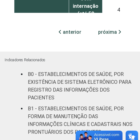
internação
4
(até 50
leitos)
anterior
próxima
Com
internação
6
(mais de
50 leitos)
Indicadores Relacionados
B0 - ESTABELECIMENTOS DE SAÚDE, POR
Serviço de
apoio à
EXISTÊNCIA DE SISTEMA ELETRÔNICO PARA
33
diagnose e
REGISTRO DAS INFORMAÇÕES DOS
terapia
PACIENTES
B1 - ESTABELECIMENTOS DE SAÚDE, POR
LOCALIZAÇÃO
Capital
31
FORMA DE MANUTENÇÃO DAS
INFORMAÇÕES CLÍNICAS E CADASTRAIS NOS
Interior
18
PRONTUÁRIOS DOS PACIENTES