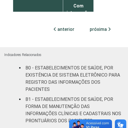
Com
internação
34
(até 50
leitos)
anterior
próxima
Com
internação
45
(mais de
Indicadores Relacionados
50 leitos)
B0 - ESTABELECIMENTOS DE SAÚDE, POR
EXISTÊNCIA DE SISTEMA ELETRÔNICO PARA
Serviço de
apoio à
REGISTRO DAS INFORMAÇÕES DOS
57
diagnose e
PACIENTES
terapia
B1 - ESTABELECIMENTOS DE SAÚDE, POR
FORMA DE MANUTENÇÃO DAS
LOCALIZAÇÃO
Capital
64
INFORMAÇÕES CLÍNICAS E CADASTRAIS NOS
PRONTUÁRIOS DOS PACIENTES
Interior
40