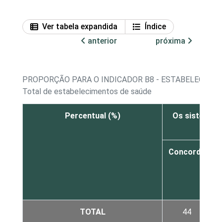
Ver tabela expandida
Índice
anterior
próxima
PROPORÇÃO PARA O INDICADOR B8 - ESTABELECIME
Total de estabelecimentos de saúde
Percentual (%)
Os sistemas 
Concorda
c
TOTAL
44