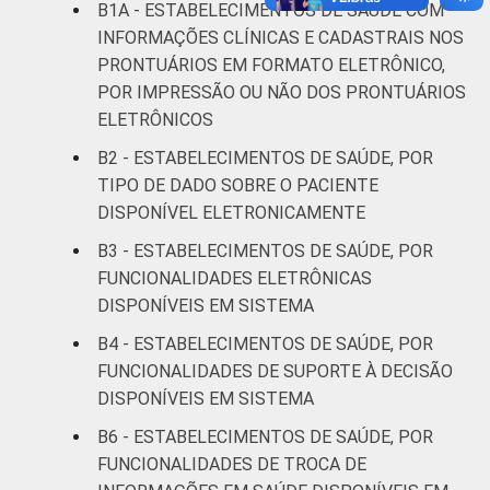
B1A - ESTABELECIMENTOS DE SAÚDE COM
INFORMAÇÕES CLÍNICAS E CADASTRAIS NOS
Fonte: CGI.br/NIC.br, Centro Regional de
PRONTUÁRIOS EM FORMATO ELETRÔNICO,
Estudos para o Desenvolvimento da
Sociedade da Informação (Cetic.br),
POR IMPRESSÃO OU NÃO DOS PRONTUÁRIOS
Pesquisa sobre o uso das tecnologias de
ELETRÔNICOS
informação e comunicação nos
B2 - ESTABELECIMENTOS DE SAÚDE, POR
estabelecimentos de saúde brasileiros - TIC
TIPO DE DADO SOBRE O PACIENTE
Saúde 2017.
DISPONÍVEL ELETRONICAMENTE
B3 - ESTABELECIMENTOS DE SAÚDE, POR
FUNCIONALIDADES ELETRÔNICAS
DISPONÍVEIS EM SISTEMA
B4 - ESTABELECIMENTOS DE SAÚDE, POR
FUNCIONALIDADES DE SUPORTE À DECISÃO
DISPONÍVEIS EM SISTEMA
B6 - ESTABELECIMENTOS DE SAÚDE, POR
FUNCIONALIDADES DE TROCA DE