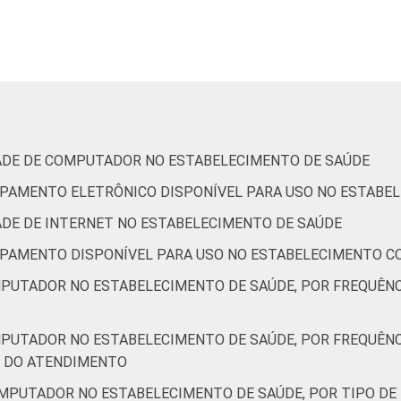
anos ou mais
86
apital
87
nterior
84
de Estudos para o Desenvolvimento da Sociedade da Informação 
IDADE DE COMPUTADOR NO ESTABELECIMENTO DE SAÚDE
ão nos estabelecimentos de saúde brasileiros - TIC Saúde 201
QUIPAMENTO ELETRÔNICO DISPONÍVEL PARA USO NO ESTABE
DADE DE INTERNET NO ESTABELECIMENTO DE SAÚDE
QUIPAMENTO DISPONÍVEL PARA USO NO ESTABELECIMENTO C
MPUTADOR NO ESTABELECIMENTO DE SAÚDE, POR FREQUÊN
MPUTADOR NO ESTABELECIMENTO DE SAÚDE, POR FREQUÊN
M DO ATENDIMENTO
OMPUTADOR NO ESTABELECIMENTO DE SAÚDE, POR TIPO DE