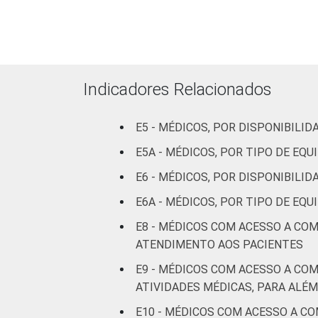
De 51 
LOCALIZAÇÃO
C
I
Indicadores Relacionados
Fonte: CGI.br/NIC.br, Centro Regional 
E5 - MÉDICOS, POR DISPONIBIL
tecnologias de informação e comunicaç
E5A - MÉDICOS, POR TIPO DE E
E6 - MÉDICOS, POR DISPONIBILI
E6A - MÉDICOS, POR TIPO DE E
E8 - MÉDICOS COM ACESSO A CO
ATENDIMENTO AOS PACIENTES
E9 - MÉDICOS COM ACESSO A CO
ATIVIDADES MÉDICAS, PARA ALÉ
E10 - MÉDICOS COM ACESSO A C