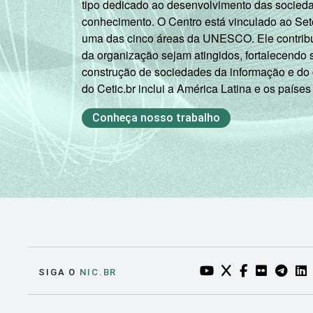
tipo dedicado ao desenvolvimento das socied
conhecimento. O Centro está vinculado ao Set
uma das cinco áreas da UNESCO. Ele contribui
da organização sejam atingidos, fortalecendo 
construção de sociedades da informação e do
do Cetic.br inclui a América Latina e os países
Conheça nosso trabalho
YOUTUBE DO NIC.BR
TWITTER DO NIC
FACEBOOK DO
FLICKR DO
TELEGR
LI
SIGA O
NIC.BR