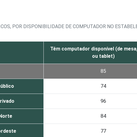
ICOS, POR DISPONIBILIDADE DE COMPUTADOR NO ESTABE
Têm computador disponível (de mesa, 
ou tablet)
85
úblico
74
rivado
96
Norte
84
rdeste
77