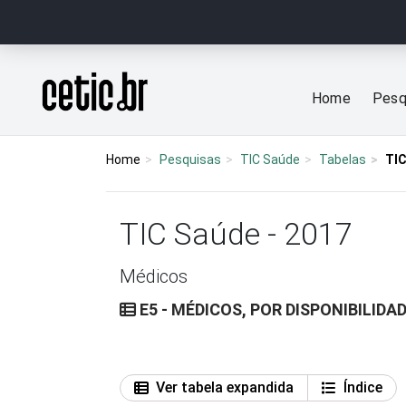
Ir para o conteúdo
Página inicial
Home
Pesq
Home
Pesquisas
TIC Saúde
Tabelas
TIC
TIC Saúde - 2017
Médicos
E5 - MÉDICOS, POR DISPONIBILID
Ver tabela expandida
Índice