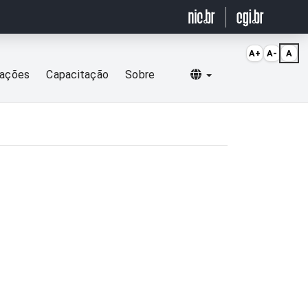
A+
A-
A
Selecionar idioma
cações
Capacitação
Sobre