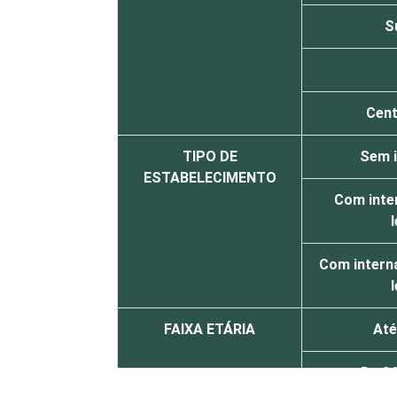
S
Cent
TIPO DE
Sem 
ESTABELECIMENTO
Com inte
l
Com intern
l
FAIXA ETÁRIA
Até
De 36