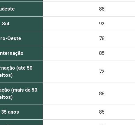
udeste
88
Sul
92
ro-Oeste
78
internação
85
rnação (até 50
72
eitos)
ação (mais de 50
88
eitos)
 35 anos
85
 a 50 anos
85