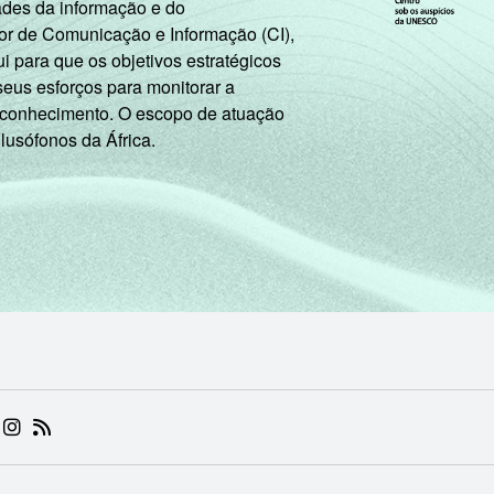
ades da informação e do
or de Comunicação e Informação (CI),
 para que os objetivos estratégicos
seus esforços para monitorar a
 conhecimento. O escopo de atuação
 lusófonos da África.
 (ABRE EM NOVA ABA)
.BR (ABRE EM NOVA ABA)
 NIC.BR (ABRE EM NOVA ABA)
 NIC.BR (ABRE EM NOVA ABA)
AM DO NIC.BR (ABRE EM NOVA ABA)
NKEDIN DO NIC.BR (ABRE EM NOVA ABA)
INSTAGRAM DO NIC.BR (ABRE EM NOVA ABA)
RSS DO NIC.BR (ABRE EM NOVA ABA)