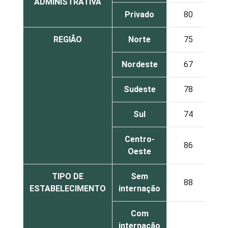
ADMINISTRATIVA
Privado
80
1
REGIÃO
Norte
75
Nordeste
67
1
Sudeste
78
Sul
74
1
Centro-
86
Oeste
TIPO DE
Sem
88
ESTABELECIMENTO
internação
Com
internação