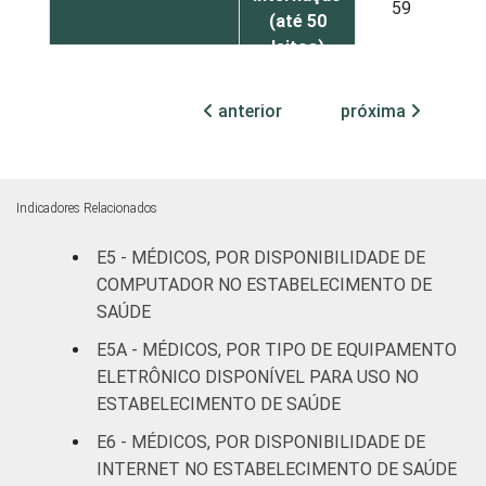
59
1
(até 50
leitos)
Com
anterior
próxima
internação
68
1
(mais de
50 leitos)
Indicadores Relacionados
FAIXA ETÁRIA
Até 35
81
E5 - MÉDICOS, POR DISPONIBILIDADE DE
anos
COMPUTADOR NO ESTABELECIMENTO DE
De 36 a 50
SAÚDE
78
anos
E5A - MÉDICOS, POR TIPO DE EQUIPAMENTO
ELETRÔNICO DISPONÍVEL PARA USO NO
De 51
ESTABELECIMENTO DE SAÚDE
anos ou
67
1
E6 - MÉDICOS, POR DISPONIBILIDADE DE
mais
INTERNET NO ESTABELECIMENTO DE SAÚDE