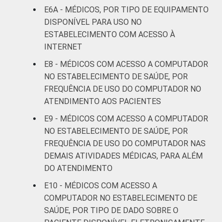
LOCALIZAÇÃO
Capital
81
E6A - MÉDICOS, POR TIPO DE EQUIPAMENTO
DISPONÍVEL PARA USO NO
Interior
72
1
ESTABELECIMENTO COM ACESSO À
INTERNET
Fonte: CGI.br/NIC.br, Centro Regional de
E8 - MÉDICOS COM ACESSO A COMPUTADOR
Estudos para o Desenvolvimento da
NO ESTABELECIMENTO DE SAÚDE, POR
Sociedade da Informação (Cetic.br),
FREQUÊNCIA DE USO DO COMPUTADOR NO
Pesquisa sobre o uso das tecnologias de
ATENDIMENTO AOS PACIENTES
informação e comunicação nos
estabelecimentos de saúde brasileiros - TIC
E9 - MÉDICOS COM ACESSO A COMPUTADOR
Saúde 2017.
NO ESTABELECIMENTO DE SAÚDE, POR
FREQUÊNCIA DE USO DO COMPUTADOR NAS
DEMAIS ATIVIDADES MÉDICAS, PARA ALÉM
DO ATENDIMENTO
E10 - MÉDICOS COM ACESSO A
COMPUTADOR NO ESTABELECIMENTO DE
SAÚDE, POR TIPO DE DADO SOBRE O