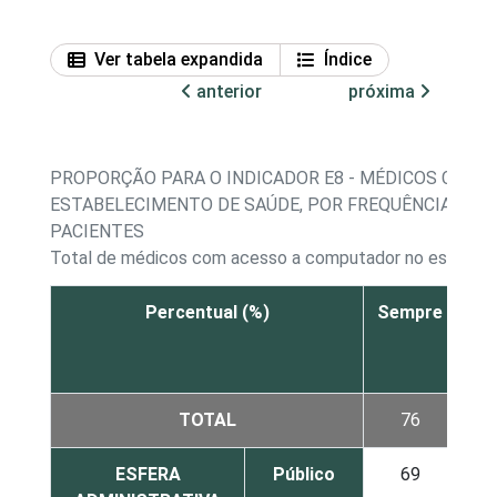
Ver tabela expandida
Índice
anterior
próxima
PROPORÇÃO PARA O INDICADOR E8 - MÉDICOS COM 
ESTABELECIMENTO DE SAÚDE, POR FREQUÊNCIA DE
PACIENTES
Total de médicos com acesso a computador no estabel
Percentual (%)
Sempre
À
ve
TOTAL
76
1
ESFERA
Público
69
1