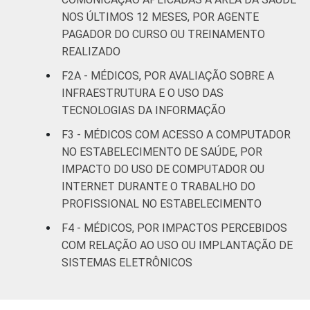
anos ou
11
NOS ÚLTIMOS 12 MESES, POR AGENTE
mais
PAGADOR DO CURSO OU TREINAMENTO
REALIZADO
LOCALIZAÇÃO
Capital
14
F2A - MÉDICOS, POR AVALIAÇÃO SOBRE A
Interior
9
INFRAESTRUTURA E O USO DAS
TECNOLOGIAS DA INFORMAÇÃO
Fonte: CGI.br/NIC.br, Centro Regional de
F3 - MÉDICOS COM ACESSO A COMPUTADOR
Estudos para o Desenvolvimento da
NO ESTABELECIMENTO DE SAÚDE, POR
Sociedade da Informação (Cetic.br),
IMPACTO DO USO DE COMPUTADOR OU
Pesquisa sobre o uso das tecnologias de
INTERNET DURANTE O TRABALHO DO
informação e comunicação nos
PROFISSIONAL NO ESTABELECIMENTO
estabelecimentos de saúde brasileiros - TIC
Saúde 2017.
F4 - MÉDICOS, POR IMPACTOS PERCEBIDOS
COM RELAÇÃO AO USO OU IMPLANTAÇÃO DE
SISTEMAS ELETRÔNICOS