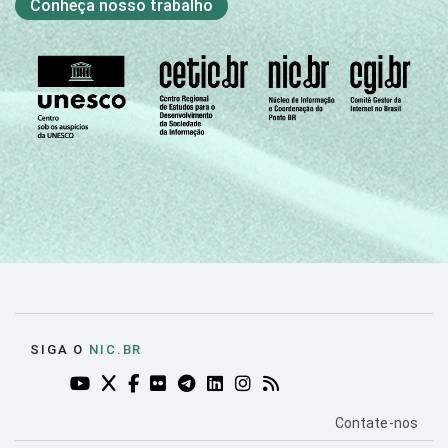
Conheça nosso trabalho
SIGA O
NIC.BR
YOUTUBE DO NIC.BR (ABRE EM NOVA ABA)
TWITTER DO NIC.BR (ABRE EM NOVA ABA)
FACEBOOK DO NIC.BR (ABRE EM NOVA AB
FLICKR DO NIC.BR (ABRE EM NOVA AB
TELEGRAM DO NIC.BR (ABRE EM N
LINKEDIN DO NIC.BR (ABRE EM
INSTAGRAM DO NIC.BR (AB
RSS DO NIC.BR (ABRE 
PÁGINA DE CO
Contate-nos