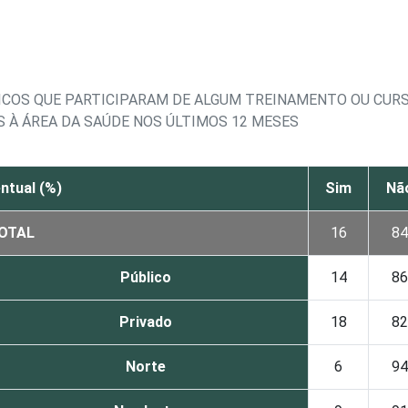
ICOS QUE PARTICIPARAM DE ALGUM TREINAMENTO OU CURS
 À ÁREA DA SAÚDE NOS ÚLTIMOS 12 MESES
ntual (%)
Sim
Nã
OTAL
16
84
Público
14
86
Privado
18
82
Norte
6
94