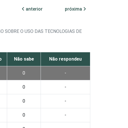
anterior
próxima
O SOBRE O USO DAS TECNOLOGIAS DE
o
Não sabe
Não respondeu
0
-
0
-
0
-
0
-