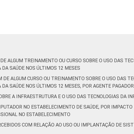
Capital
10
90
Interior
20
80
de Estudos para o Desenvolvimento da Sociedade da Informação 
ão nos estabelecimentos de saúde brasileiros - TIC Saúde 201
M DE ALGUM TREINAMENTO OU CURSO SOBRE O USO DAS TE
 DA SAÚDE NOS ÚLTIMOS 12 MESES
AM DE ALGUM CURSO OU TREINAMENTO SOBRE O USO DAS T
 DA SAÚDE NOS ÚLTIMOS 12 MESES, POR AGENTE PAGADO
SOBRE A INFRAESTRUTURA E O USO DAS TECNOLOGIAS DA 
MPUTADOR NO ESTABELECIMENTO DE SAÚDE, POR IMPACTO
SSIONAL NO ESTABELECIMENTO
ERCEBIDOS COM RELAÇÃO AO USO OU IMPLANTAÇÃO DE SIS