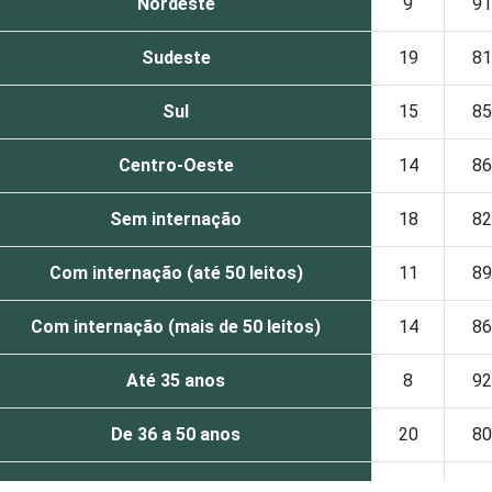
Nordeste
9
91
Sudeste
19
81
Sul
15
85
Centro-Oeste
14
86
Sem internação
18
82
Com internação (até 50 leitos)
11
89
Com internação (mais de 50 leitos)
14
86
Até 35 anos
8
92
De 36 a 50 anos
20
80
De 51 anos ou mais
17
83