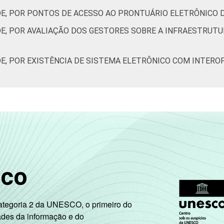
DE, POR PONTOS DE ACESSO AO PRONTUÁRIO ELETRÔNICO 
41
36
31
25
E, POR AVALIAÇÃO DOS GESTORES SOBRE A INFRAESTRUTU
35
26
23
18
DE, POR EXISTÊNCIA DE SISTEMA ELETRÔNICO COM INTERO
 Estudos para o Desenvolvimento da Sociedade da Informação (C
ão nos estabelecimentos de saúde brasileiros – TIC Saúde 201
sco
Categoria 2 da UNESCO, o primeiro do
ades da informação e do