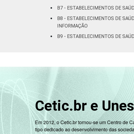
B7 - ESTABELECIMENTOS DE SAÚ
LOCALIZAÇÃO
Capital
B8 - ESTABELECIMENTOS DE SAÚD
Interior
INFORMAÇÃO
B9 - ESTABELECIMENTOS DE SAÚ
"Fonte: CGI/NIC.br, Centro Regional de
tecnologias de informação e comunicaç
aos resultados da alternativa ""Sim""."
Cetic.br e Une
Em 2012, o Cetic.br tornou-se um Centro de 
tipo dedicado ao desenvolvimento das socied