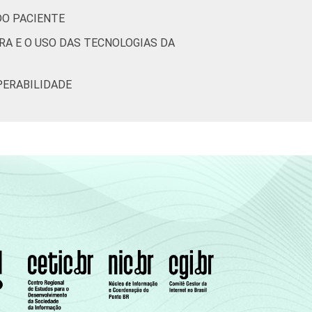
DO PACIENTE
28
51
24
64
RA E O USO DAS TECNOLOGIAS DA
23
35
17
52
PERABILIDADE
etic.br), Pesquisa sobre o uso das
8. ¹Cada item apresentado se refere apenas