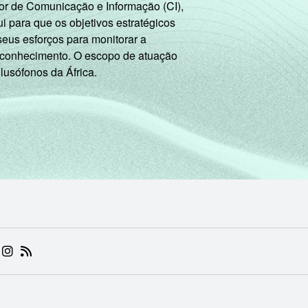
or de Comunicação e Informação (CI),
 para que os objetivos estratégicos
seus esforços para monitorar a
 conhecimento. O escopo de atuação
 lusófonos da África.
 (ABRE EM NOVA ABA)
.BR (ABRE EM NOVA ABA)
 NIC.BR (ABRE EM NOVA ABA)
 NIC.BR (ABRE EM NOVA ABA)
AM DO NIC.BR (ABRE EM NOVA ABA)
NKEDIN DO NIC.BR (ABRE EM NOVA ABA)
INSTAGRAM DO NIC.BR (ABRE EM NOVA ABA)
RSS DO NIC.BR (ABRE EM NOVA ABA)