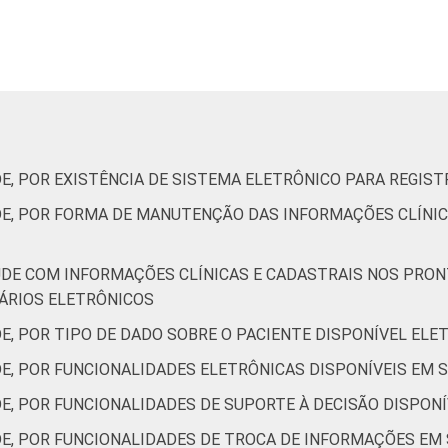
32
28
28
40
68
50
59
75
DE, POR EXISTÊNCIA DE SISTEMA ELETRÔNICO PARA REGIS
DE, POR FORMA DE MANUTENÇÃO DAS INFORMAÇÕES CLÍNI
ÚDE COM INFORMAÇÕES CLÍNICAS E CADASTRAIS NOS PRO
27
53
14
6
ÁRIOS ELETRÔNICOS
DE, POR TIPO DE DADO SOBRE O PACIENTE DISPONÍVEL EL
DE, POR FUNCIONALIDADES ELETRÔNICAS DISPONÍVEIS EM 
39
28
38
23
E, POR FUNCIONALIDADES DE SUPORTE À DECISÃO DISPON
35
29
18
18
DE, POR FUNCIONALIDADES DE TROCA DE INFORMAÇÕES EM