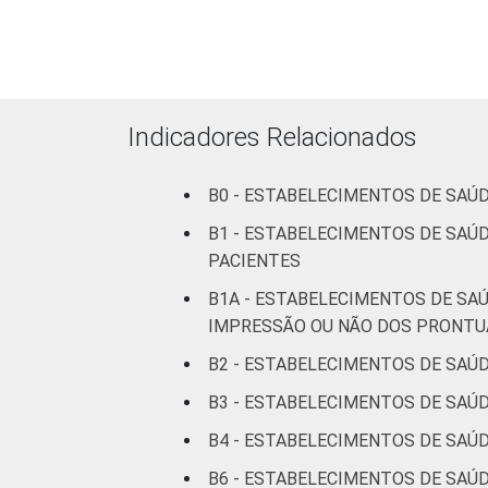
Com
internação
(até 50
leitos)
Indicadores Relacionados
Com
internação
B0 - ESTABELECIMENTOS DE SAÚ
(mais de
50 leitos)
B1 - ESTABELECIMENTOS DE SAÚ
PACIENTES
Serviço de
B1A - ESTABELECIMENTOS DE SA
apoio à
IMPRESSÃO OU NÃO DOS PRONTU
diagnose e
terapia
B2 - ESTABELECIMENTOS DE SAÚ
B3 - ESTABELECIMENTOS DE SAÚ
IDENTIFICAÇÃO DE
UBS
UNIDADE BÁSICA
B4 - ESTABELECIMENTOS DE SAÚD
DE SAÚDE
Não UBS
B6 - ESTABELECIMENTOS DE SAÚ