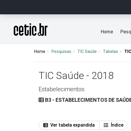
Ir para o conteúdo
Página inicial
Home
Pesq
Home
Pesquisas
TIC Saúde
Tabelas
TIC
TIC Saúde - 2018
Estabelecimentos
B3 - ESTABELECIMENTOS DE SAÚD
Ver tabela expandida
Índice