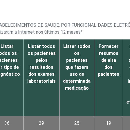
ABELECIMENTOS DE SAÚDE, POR FUNCIONALIDADES ELETRÔ
izaram a Internet nos últimos 12 meses¹
Listar
Listar todos
Listar todos
Fornecer
odos os
os pacientes
os
resumos
acientes
pelos
pacientes
de alta
r tipo de
resultados
que fazem
dos
agnóstico
dos exames
uso de
pacientes
laboratoriais
determinada
i
medicação
e
36
29
25
19