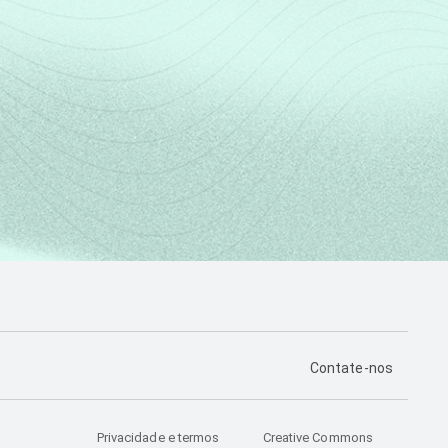
PÁGINA DE CONTA
Contate-nos
Privacidade e termos
Creative Commons