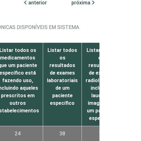
anterior
próxima
NICAS DISPONÍVEIS EM SISTEMA
Listar todos os
Listar todos
Listar todos
Agen
medicamentos
os
os
consul
que um paciente
resultados
resultados
exam
específico está
de exames
de exames
ou
fazendo uso,
laboratoriais
radiológicos,
cirurg
ncluindo aqueles
de um
incluindo
prescritos em
paciente
laudos e
outros
específico
imagens de
stabelecimentos
um paciente
específico
24
38
19
54