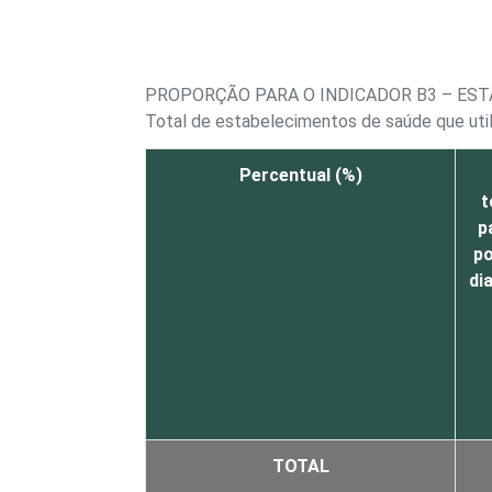
PROPORÇÃO PARA O INDICADOR B3 – EST
Total de estabelecimentos de saúde que util
Percentual (%)
t
p
po
di
TOTAL