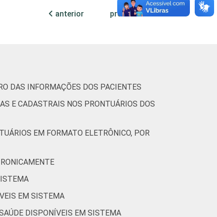
anterior
próxima
20
38
25
49
28
64
58
77
TRO DAS INFORMAÇÕES DOS PACIENTES
CAS E CADASTRAIS NOS PRONTUÁRIOS DOS
NTUÁRIOS EM FORMATO ELETRÔNICO, POR
17
60
24
30
ETRONICAMENTE
SISTEMA
31
40
12
59
ÍVEIS EM SISTEMA
20
38
22
52
 SAÚDE DISPONÍVEIS EM SISTEMA