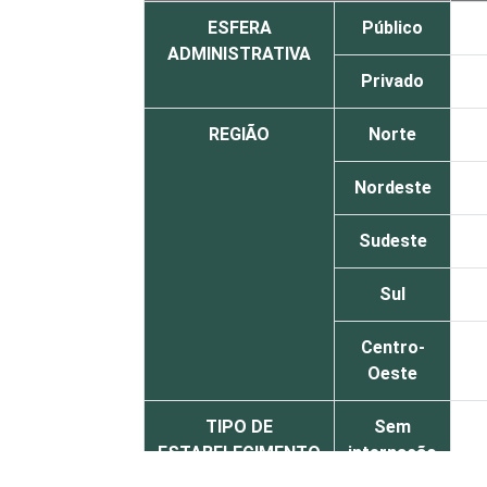
ESFERA
Público
ADMINISTRATIVA
Privado
REGIÃO
Norte
Nordeste
Sudeste
Sul
Centro-
Oeste
TIPO DE
Sem
ESTABELECIMENTO
internação