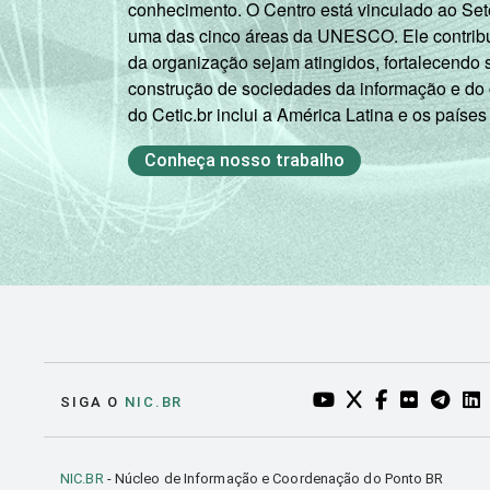
conhecimento. O Centro está vinculado ao Set
uma das cinco áreas da UNESCO. Ele contribui
da organização sejam atingidos, fortalecendo 
construção de sociedades da informação e do
do Cetic.br inclui a América Latina e os países
Conheça nosso trabalho
YOUTUBE DO NIC.BR
TWITTER DO NIC
FACEBOOK DO
FLICKR DO
TELEGR
LI
SIGA O
NIC.BR
NIC.BR
- Núcleo de Informação e Coordenação do Ponto BR