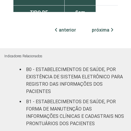
TIPO DE
Sem
22
ESTABELECIMENTO
internação
anterior
próxima
Com
internação
29
(até 50
leitos)
Indicadores Relacionados
Com
B0 - ESTABELECIMENTOS DE SAÚDE, POR
internação
EXISTÊNCIA DE SISTEMA ELETRÔNICO PARA
33
(mais de
REGISTRO DAS INFORMAÇÕES DOS
50 leitos)
PACIENTES
B1 - ESTABELECIMENTOS DE SAÚDE, POR
Serviço de
FORMA DE MANUTENÇÃO DAS
apoio à
22
INFORMAÇÕES CLÍNICAS E CADASTRAIS NOS
diagnose e
PRONTUÁRIOS DOS PACIENTES
terapia