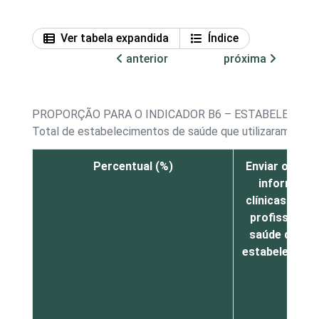
Ver tabela expandida
Índice
anterior
próxima
PROPORÇÃO PARA O INDICADOR B6 – ESTABELECIME
Total de estabelecimentos de saúde que utilizaram a Int
Percentual (%)
Enviar ou rec
informaçõ
clínicas (para
profissionai
saúde de out
estabelecime