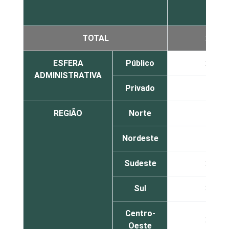
TOTAL
23
ESFERA
Público
27
ADMINISTRATIVA
Privado
18
REGIÃO
Norte
18
Nordeste
18
Sudeste
22
Sul
33
Centro-
21
Oeste