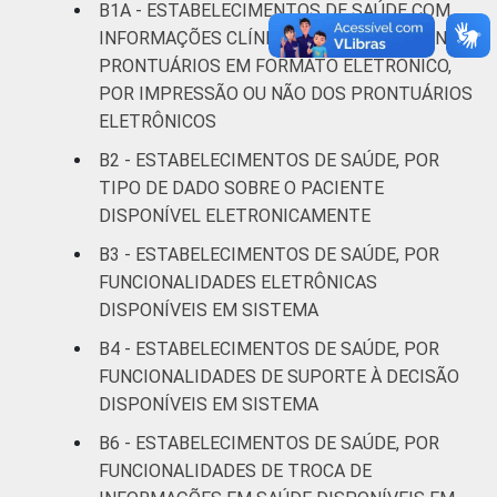
B1A - ESTABELECIMENTOS DE SAÚDE COM
IDENTIFICAÇÃO DE
UBS
29
INFORMAÇÕES CLÍNICAS E CADASTRAIS NOS
UNIDADE BÁSICA
PRONTUÁRIOS EM FORMATO ELETRÔNICO,
DE SAÚDE
Não UBS
19
POR IMPRESSÃO OU NÃO DOS PRONTUÁRIOS
ELETRÔNICOS
LOCALIZAÇÃO
Capital
23
B2 - ESTABELECIMENTOS DE SAÚDE, POR
TIPO DE DADO SOBRE O PACIENTE
Interior
22
DISPONÍVEL ELETRONICAMENTE
"Fonte: CGI/NIC.br, Centro Regional de
B3 - ESTABELECIMENTOS DE SAÚDE, POR
Estudos para o Desenvolvimento da
FUNCIONALIDADES ELETRÔNICAS
Sociedade da Informação (Cetic.br),
DISPONÍVEIS EM SISTEMA
Pesquisa sobre o uso das tecnologias de
B4 - ESTABELECIMENTOS DE SAÚDE, POR
informação e comunicação nos
FUNCIONALIDADES DE SUPORTE À DECISÃO
estabelecimentos de saúde brasileiros – TIC
DISPONÍVEIS EM SISTEMA
Saúde 2018. ¹Cada item apresentado se
refere apenas aos resultados da alternativa
B6 - ESTABELECIMENTOS DE SAÚDE, POR
""Sim""."
FUNCIONALIDADES DE TROCA DE