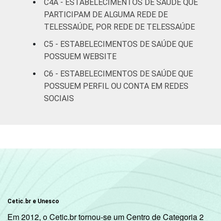
C4A - ESTABELECIMENTOS DE SAÚDE QUE
Interior
23
PARTICIPAM DE ALGUMA REDE DE
TELESSAÚDE, POR REDE DE TELESSAÚDE
"Fonte: CGI/NIC.br, Centro Regional de
C5 - ESTABELECIMENTOS DE SAÚDE QUE
Estudos para o Desenvolvimento da
POSSUEM WEBSITE
Sociedade da Informação (Cetic.br),
Pesquisa sobre o uso das tecnologias de
C6 - ESTABELECIMENTOS DE SAÚDE QUE
informação e comunicação nos
POSSUEM PERFIL OU CONTA EM REDES
estabelecimentos de saúde brasileiros – TIC
SOCIAIS
Saúde 2018. ¹Cada item apresentado se
refere apenas aos resultados da alternativa
""Sim""."
Cetic.br e Unesco
Em 2012, o Cetic.br tornou-se um Centro de Categoria 2