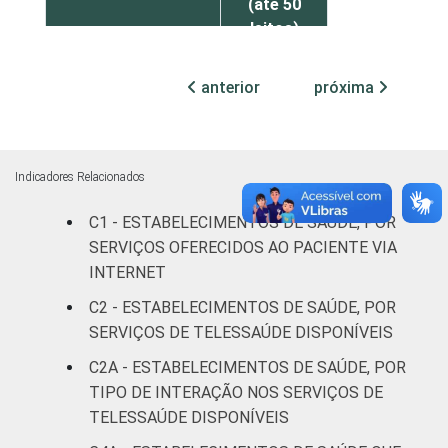
(até 50
leitos)
Com
anterior
próxima
internação
21
(mais de
50 leitos)
Indicadores Relacionados
Serviço de
C1 - ESTABELECIMENTOS DE SAÚDE, POR
apoio à
13
diagnose e
SERVIÇOS OFERECIDOS AO PACIENTE VIA
terapia
INTERNET
C2 - ESTABELECIMENTOS DE SAÚDE, POR
IDENTIFICAÇÃO DE
UBS
25
SERVIÇOS DE TELESSAÚDE DISPONÍVEIS
UNIDADE BÁSICA
C2A - ESTABELECIMENTOS DE SAÚDE, POR
DE SAÚDE
Não UBS
26
TIPO DE INTERAÇÃO NOS SERVIÇOS DE
LOCALIZAÇÃO
TELESSAÚDE DISPONÍVEIS
Capital
35