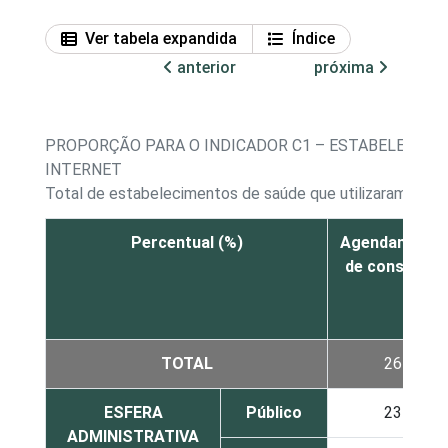
Ver tabela expandida
Índice
anterior
próxima
PROPORÇÃO PARA O INDICADOR C1 – ESTABELECIMEN
INTERNET
Total de estabelecimentos de saúde que utilizaram a Int
Percentual (%)
Agendamento
de consultas
TOTAL
26
ESFERA
Público
23
ADMINISTRATIVA