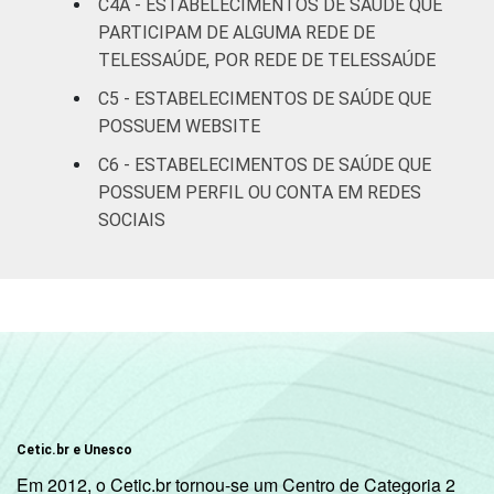
C4A - ESTABELECIMENTOS DE SAÚDE QUE
IDENTIFICAÇÃO DE
UBS
5
PARTICIPAM DE ALGUMA REDE DE
UNIDADE BÁSICA
TELESSAÚDE, POR REDE DE TELESSAÚDE
DE SAÚDE
Não UBS
1
C5 - ESTABELECIMENTOS DE SAÚDE QUE
LOCALIZAÇÃO
POSSUEM WEBSITE
Capital
2
C6 - ESTABELECIMENTOS DE SAÚDE QUE
Interior
3
POSSUEM PERFIL OU CONTA EM REDES
SOCIAIS
Fonte: CGI/NIC.br, Centro Regional de
Estudos para o Desenvolvimento da
Sociedade da Informação (Cetic.br),
Pesquisa sobre o uso das tecnologias de
informação e comunicação nos
estabelecimentos de saúde brasileiros – TIC
Saúde 2018.
Cetic.br e Unesco
Em 2012, o Cetic.br tornou-se um Centro de Categoria 2