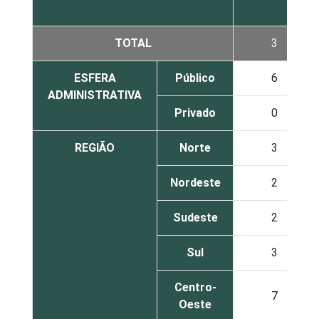
TOTAL
3
ESFERA
Público
6
ADMINISTRATIVA
Privado
0
REGIÃO
Norte
3
Nordeste
2
Sudeste
2
Sul
3
Centro-
7
Oeste