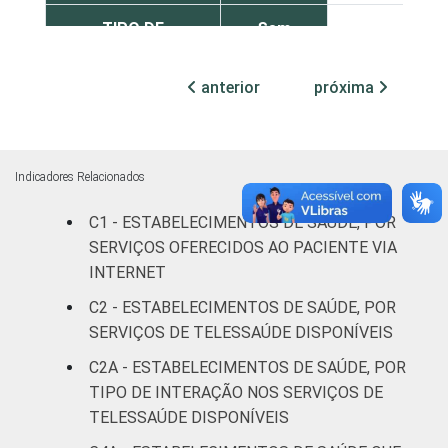
TIPO DE
Sem
3
ESTABELECIMENTO
internação
anterior
próxima
Com
internação
2
(até 50
leitos)
Indicadores Relacionados
C1 - ESTABELECIMENTOS DE SAÚDE, POR
Com
internação
SERVIÇOS OFERECIDOS AO PACIENTE VIA
6
(mais de
INTERNET
50 leitos)
C2 - ESTABELECIMENTOS DE SAÚDE, POR
SERVIÇOS DE TELESSAÚDE DISPONÍVEIS
Serviço de
C2A - ESTABELECIMENTOS DE SAÚDE, POR
apoio à
0
diagnose e
TIPO DE INTERAÇÃO NOS SERVIÇOS DE
terapia
TELESSAÚDE DISPONÍVEIS