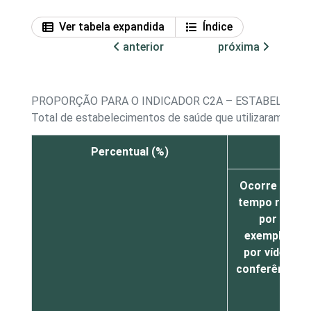
Ver tabela expandida
Índice
anterior
próxima
PROPORÇÃO PARA O INDICADOR C2A – ESTABELECIME
Total de estabelecimentos de saúde que utilizaram a In
Percentual (%)
E
Ocorre em
tempo real,
por
exemplo,
por vídeo
conferência