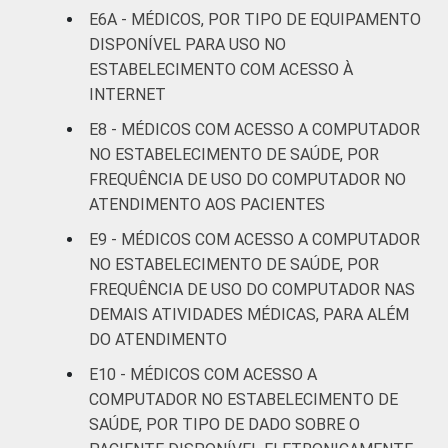
De 51
E6A - MÉDICOS, POR TIPO DE EQUIPAMENTO
anos ou
79
1
DISPONÍVEL PARA USO NO
mais
ESTABELECIMENTO COM ACESSO À
INTERNET
LOCALIZAÇÃO
Capital
76
1
E8 - MÉDICOS COM ACESSO A COMPUTADOR
NO ESTABELECIMENTO DE SAÚDE, POR
Interior
73
1
FREQUÊNCIA DE USO DO COMPUTADOR NO
ATENDIMENTO AOS PACIENTES
Fonte: CGI.br/NIC.br, Centro Regional de
Estudos para o Desenvolvimento da
E9 - MÉDICOS COM ACESSO A COMPUTADOR
Sociedade da Informação (Cetic.br),
NO ESTABELECIMENTO DE SAÚDE, POR
Pesquisa sobre o uso das tecnologias de
FREQUÊNCIA DE USO DO COMPUTADOR NAS
informação e comunicação nos
DEMAIS ATIVIDADES MÉDICAS, PARA ALÉM
estabelecimentos de saúde brasileiros – TIC
DO ATENDIMENTO
Saúde 2018.
E10 - MÉDICOS COM ACESSO A
COMPUTADOR NO ESTABELECIMENTO DE
SAÚDE, POR TIPO DE DADO SOBRE O