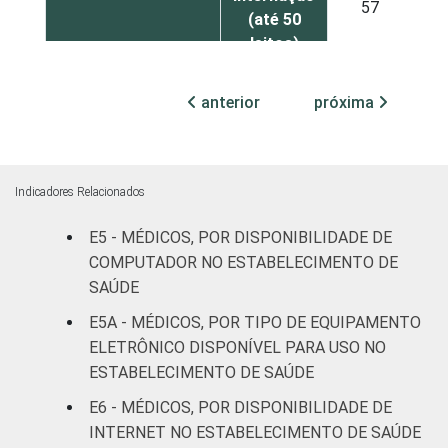
57
2
(até 50
leitos)
Com
anterior
próxima
internação
76
1
(mais de
50 leitos)
Indicadores Relacionados
IDENTIFICAÇÃO DE
UBS
66
2
UNIDADE BÁSICA
E5 - MÉDICOS, POR DISPONIBILIDADE DE
DE SAÚDE Pública
COMPUTADOR NO ESTABELECIMENTO DE
Não UBS
75
1
SAÚDE
FAIXA ETÁRIA
Até 35
E5A - MÉDICOS, POR TIPO DE EQUIPAMENTO
64
1
anos
ELETRÔNICO DISPONÍVEL PARA USO NO
ESTABELECIMENTO DE SAÚDE
De 36 a 50
77
1
E6 - MÉDICOS, POR DISPONIBILIDADE DE
anos
INTERNET NO ESTABELECIMENTO DE SAÚDE