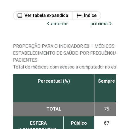
Ver tabela expandida
Índice
anterior
próxima
PROPORÇÃO PARA O INDICADOR E8 – MÉDICOS COM
ESTABELECIMENTO DE SAÚDE, POR FREQUÊNCIA DE
PACIENTES
Total de médicos com acesso a computador no estabel
Percentual (%)
Sempre
À
ve
TOTAL
75
1
ESFERA
Público
67
2