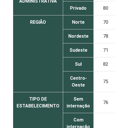
ADMINISTRATIVA
Privado
80
REGIÃO
Norte
70
1
Nordeste
78
1
Sudeste
71
1
Sul
82
Centro-
75
1
Oeste
TIPO DE
Sem
76
1
ESTABELECIMENTO
internação
Com
internação