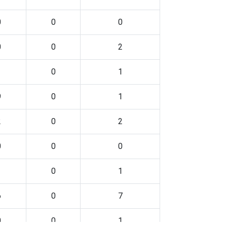
0
0
0
0
0
2
0
1
9
0
1
2
0
2
0
0
0
0
1
6
0
7
0
0
1