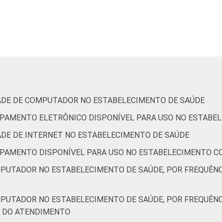
é 35 anos
51
29
1
6 a 50 anos
60
33
6
anos ou mais
65
22
1
Capital
64
28
7
IDADE DE COMPUTADOR NO ESTABELECIMENTO DE SAÚDE
Interior
56
29
1
QUIPAMENTO ELETRÔNICO DISPONÍVEL PARA USO NO ESTABE
DADE DE INTERNET NO ESTABELECIMENTO DE SAÚDE
de Estudos para o Desenvolvimento da Sociedade da Informação 
QUIPAMENTO DISPONÍVEL PARA USO NO ESTABELECIMENTO C
ão nos estabelecimentos de saúde brasileiros – TIC Saúde 201
MPUTADOR NO ESTABELECIMENTO DE SAÚDE, POR FREQUÊN
MPUTADOR NO ESTABELECIMENTO DE SAÚDE, POR FREQUÊN
M DO ATENDIMENTO