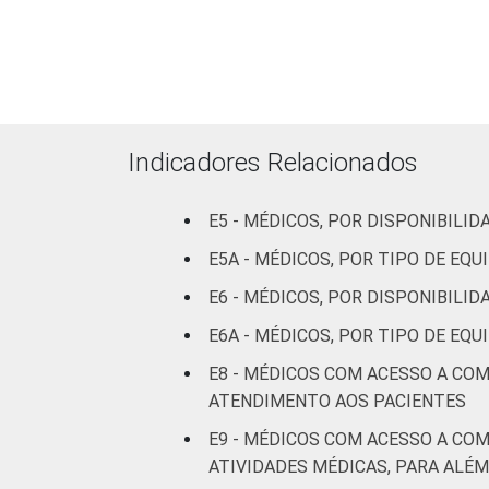
FAIXA ETÁRIA
At
De 3
De 51 
Indicadores Relacionados
LOCALIZAÇÃO
E5 - MÉDICOS, POR DISPONIBIL
E5A - MÉDICOS, POR TIPO DE E
E6 - MÉDICOS, POR DISPONIBILI
Fonte: CGI.br/NIC.br, Centro Regional 
E6A - MÉDICOS, POR TIPO DE E
tecnologias de informação e comunicaç
E8 - MÉDICOS COM ACESSO A CO
ATENDIMENTO AOS PACIENTES
E9 - MÉDICOS COM ACESSO A CO
ATIVIDADES MÉDICAS, PARA ALÉ