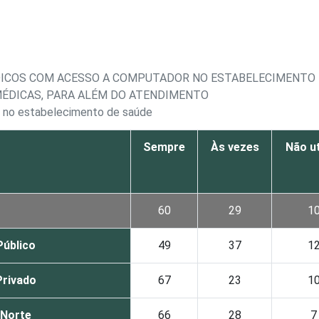
DICOS COM ACESSO A COMPUTADOR NO ESTABELECIMENTO D
ÉDICAS, PARA ALÉM DO ATENDIMENTO
 no estabelecimento de saúde
Sempre
Às vezes
Não ut
60
29
1
Público
49
37
1
Privado
67
23
1
Norte
66
28
7