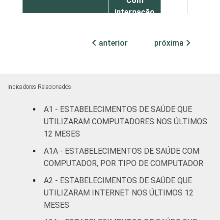
Com
internação
99
1
(até 50
leitos)
anterior
próxima
Com
internação
100
0
(mais de
Indicadores Relacionados
50 leitos)
A1 - ESTABELECIMENTOS DE SAÚDE QUE
Serviço de
UTILIZARAM COMPUTADORES NOS ÚLTIMOS
apoio à
12 MESES
100
0
diagnose e
A1A - ESTABELECIMENTOS DE SAÚDE COM
terapia
COMPUTADOR, POR TIPO DE COMPUTADOR
IDENTIFICAÇÃO DE
UBS
96
4
A2 - ESTABELECIMENTOS DE SAÚDE QUE
UNIDADE BÁSICA
UTILIZARAM INTERNET NOS ÚLTIMOS 12
DE SAÚDE
Não UBS
100
0
MESES