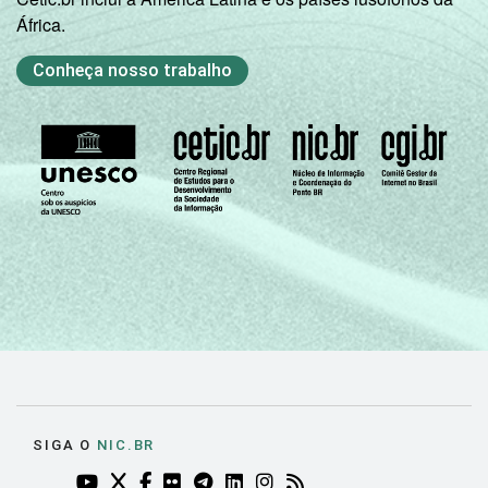
África.
Conheça nosso trabalho
SIGA O
NIC.BR
YOUTUBE DO NIC.BR (ABRE EM NOVA ABA)
TWITTER DO NIC.BR (ABRE EM NOVA ABA)
FACEBOOK DO NIC.BR (ABRE EM NOVA AB
FLICKR DO NIC.BR (ABRE EM NOVA AB
TELEGRAM DO NIC.BR (ABRE EM N
LINKEDIN DO NIC.BR (ABRE EM
INSTAGRAM DO NIC.BR (AB
RSS DO NIC.BR (ABRE 