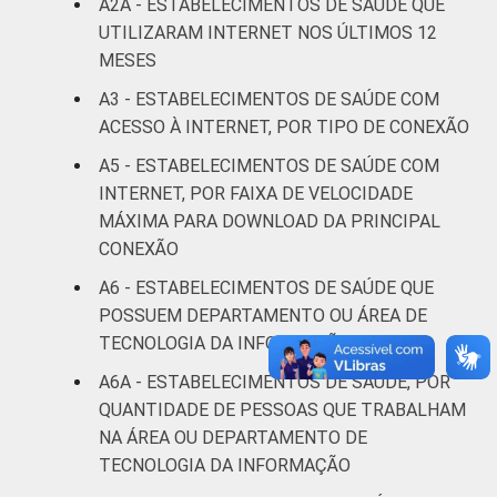
A2A - ESTABELECIMENTOS DE SAÚDE QUE
LOCALIZAÇÃO
Capital
100
0
UTILIZARAM INTERNET NOS ÚLTIMOS 12
MESES
Interior
98
2
A3 - ESTABELECIMENTOS DE SAÚDE COM
ACESSO À INTERNET, POR TIPO DE CONEXÃO
Fonte: CGI/NIC.br, Centro Regional de
Estudos para o Desenvolvimento da
A5 - ESTABELECIMENTOS DE SAÚDE COM
Sociedade da Informação (Cetic.br),
INTERNET, POR FAIXA DE VELOCIDADE
Pesquisa sobre o uso das tecnologias de
MÁXIMA PARA DOWNLOAD DA PRINCIPAL
informação e comunicação nos
CONEXÃO
estabelecimentos de saúde brasileiros – TIC
Saúde 2021.
A6 - ESTABELECIMENTOS DE SAÚDE QUE
POSSUEM DEPARTAMENTO OU ÁREA DE
TECNOLOGIA DA INFORMAÇÃO
A6A - ESTABELECIMENTOS DE SAÚDE, POR
QUANTIDADE DE PESSOAS QUE TRABALHAM
NA ÁREA OU DEPARTAMENTO DE
TECNOLOGIA DA INFORMAÇÃO