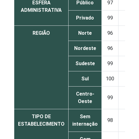
ESFERA
Público
97
3
ADMINISTRATIVA
Privado
99
1
REGIÃO
Norte
96
4
Nordeste
96
3
Sudeste
99
1
Sul
100
0
Centro-
99
1
Oeste
TIPO DE
Sem
98
2
ESTABELECIMENTO
internação