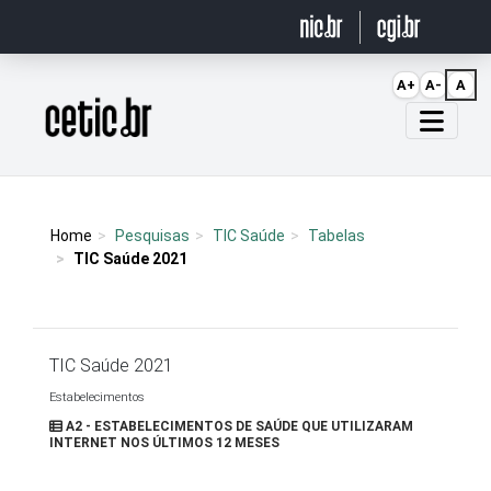
Ir para o conteúdo
A+
A-
A
Página inicial
Home
Pesquisas
TIC Saúde
Tabelas
TIC Saúde 2021
TIC Saúde 2021
Estabelecimentos
A2 - ESTABELECIMENTOS DE SAÚDE QUE UTILIZARAM
INTERNET NOS ÚLTIMOS 12 MESES