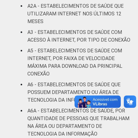
A2A - ESTABELECIMENTOS DE SAÚDE QUE
DE SAÚDE
Não UBS
4
4
UTILIZARAM INTERNET NOS ÚLTIMOS 12
MESES
LOCALIZAÇÃO
Capital
3
4
A3 - ESTABELECIMENTOS DE SAÚDE COM
Interior
4
5
ACESSO À INTERNET, POR TIPO DE CONEXÃO
A5 - ESTABELECIMENTOS DE SAÚDE COM
Fonte: CGI/NIC.br, Centro Regional de
INTERNET, POR FAIXA DE VELOCIDADE
Estudos para o Desenvolvimento da
MÁXIMA PARA DOWNLOAD DA PRINCIPAL
Sociedade da Informação (Cetic.br),
CONEXÃO
Pesquisa sobre o uso das tecnologias de
informação e comunicação nos
A6 - ESTABELECIMENTOS DE SAÚDE QUE
estabelecimentos de saúde brasileiros – TIC
POSSUEM DEPARTAMENTO OU ÁREA DE
Saúde 2021.
TECNOLOGIA DA INFORMAÇÃO
A6A - ESTABELECIMENTOS DE SAÚDE, POR
QUANTIDADE DE PESSOAS QUE TRABALHAM
NA ÁREA OU DEPARTAMENTO DE
TECNOLOGIA DA INFORMAÇÃO