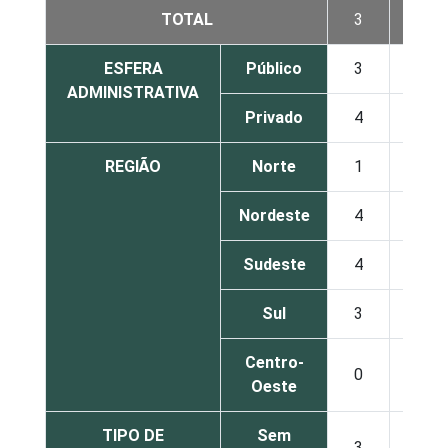
TOTAL
3
5
ESFERA
Público
3
6
ADMINISTRATIVA
Privado
4
4
REGIÃO
Norte
1
8
Nordeste
4
6
Sudeste
4
6
Sul
3
1
Centro-
0
5
Oeste
TIPO DE
Sem
3
5