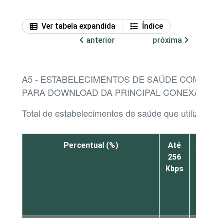
Ver tabela expandida
Índice
anterior
próxima
A5 - ESTABELECIMENTOS DE SAÚDE COM INT
PARA DOWNLOAD DA PRINCIPAL CONEXÃO
Total de estabelecimentos de saúde que utilizaram
Percentual (%)
Até
Acim
256
de
Kbps
256
Kbps
a 1
Mbps