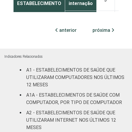
ESTABELECIMENTO
internação
Com
internação
3
11
anterior
próxima
(até 50
leitos)
Com
Indicadores Relacionados
internação
2
2
(mais de
A1 - ESTABELECIMENTOS DE SAÚDE QUE
50 leitos)
UTILIZARAM COMPUTADORES NOS ÚLTIMOS
12 MESES
Serviço de
A1A - ESTABELECIMENTOS DE SAÚDE COM
apoio à
4
2
COMPUTADOR, POR TIPO DE COMPUTADOR
diagnose e
terapia
A2 - ESTABELECIMENTOS DE SAÚDE QUE
UTILIZARAM INTERNET NOS ÚLTIMOS 12
IDENTIFICAÇÃO DE
UBS
3
7
MESES
UNIDADE BÁSICA