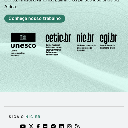
África.
Conheça nosso trabalho
SIGA O
NIC.BR
YOUTUBE DO NIC.BR (ABRE EM NOVA ABA)
TWITTER DO NIC.BR (ABRE EM NOVA ABA)
FACEBOOK DO NIC.BR (ABRE EM NOVA AB
FLICKR DO NIC.BR (ABRE EM NOVA AB
TELEGRAM DO NIC.BR (ABRE EM N
LINKEDIN DO NIC.BR (ABRE EM
INSTAGRAM DO NIC.BR (AB
RSS DO NIC.BR (ABRE 