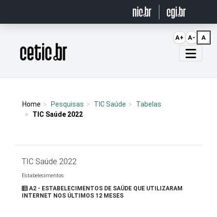
Ir para o conteúdo
A+
A-
A
Página inicial
Home
Pesquisas
TIC Saúde
Tabelas
TIC Saúde 2022
TIC Saúde 2022
Estabelecimentos
A2 - ESTABELECIMENTOS DE SAÚDE QUE UTILIZARAM
INTERNET NOS ÚLTIMOS 12 MESES