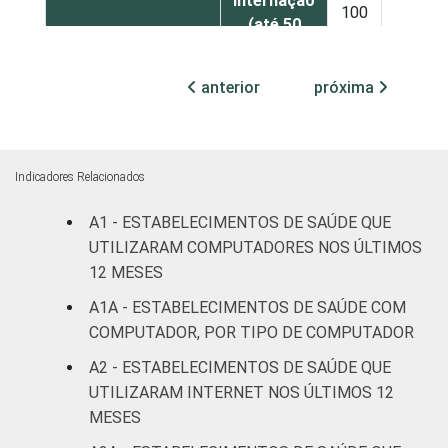
internação
100
0
(até 50
leitos)
anterior
próxima
Com
internação
100
0
(mais de
50 leitos)
Indicadores Relacionados
Serviço de
A1 - ESTABELECIMENTOS DE SAÚDE QUE
apoio à
UTILIZARAM COMPUTADORES NOS ÚLTIMOS
100
0
diagnose e
12 MESES
terapia
A1A - ESTABELECIMENTOS DE SAÚDE COM
COMPUTADOR, POR TIPO DE COMPUTADOR
IDENTIFICAÇÃO DE
UBS
98
2
UNIDADE BÁSICA
A2 - ESTABELECIMENTOS DE SAÚDE QUE
DE SAÚDE
Não UBS
100
0
UTILIZARAM INTERNET NOS ÚLTIMOS 12
MESES
LOCALIZAÇÃO
Capital
100
0