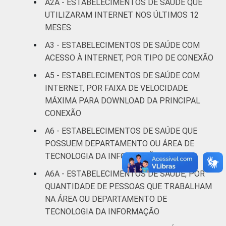
A2A - ESTABELECIMENTOS DE SAÚDE QUE
UTILIZARAM INTERNET NOS ÚLTIMOS 12
Interior
99
1
MESES
A3 - ESTABELECIMENTOS DE SAÚDE COM
Fonte: CGI.br/NIC.br, Centro Regional de
ACESSO À INTERNET, POR TIPO DE CONEXÃO
Estudos para o Desenvolvimento da
Sociedade da Informação (Cetic.br),
A5 - ESTABELECIMENTOS DE SAÚDE COM
Pesquisa sobre o uso das tecnologias de
INTERNET, POR FAIXA DE VELOCIDADE
informação e comunicação nos
MÁXIMA PARA DOWNLOAD DA PRINCIPAL
estabelecimentos de saúde brasileiros – TIC
CONEXÃO
Saúde 2022.
A6 - ESTABELECIMENTOS DE SAÚDE QUE
POSSUEM DEPARTAMENTO OU ÁREA DE
TECNOLOGIA DA INFORMAÇÃO
A6A - ESTABELECIMENTOS DE SAÚDE, POR
QUANTIDADE DE PESSOAS QUE TRABALHAM
NA ÁREA OU DEPARTAMENTO DE
TECNOLOGIA DA INFORMAÇÃO