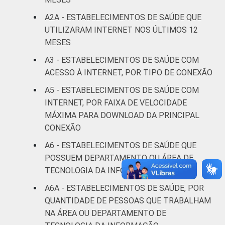
IDENTIFICAÇÃO DE
UBS
92
4
A2A - ESTABELECIMENTOS DE SAÚDE QUE
UNIDADE BÁSICA
UTILIZARAM INTERNET NOS ÚLTIMOS 12
DE SAÚDE
Não UBS
90
6
MESES
LOCALIZAÇÃO
Capital
88
6
A3 - ESTABELECIMENTOS DE SAÚDE COM
ACESSO À INTERNET, POR TIPO DE CONEXÃO
Interior
92
5
A5 - ESTABELECIMENTOS DE SAÚDE COM
INTERNET, POR FAIXA DE VELOCIDADE
Fonte: CGI.br/NIC.br, Centro Regional de
MÁXIMA PARA DOWNLOAD DA PRINCIPAL
Estudos para o Desenvolvimento da
CONEXÃO
Sociedade da Informação (Cetic.br),
Pesquisa sobre o uso das tecnologias de
A6 - ESTABELECIMENTOS DE SAÚDE QUE
informação e comunicação nos
POSSUEM DEPARTAMENTO OU ÁREA DE
estabelecimentos de saúde brasileiros – TIC
TECNOLOGIA DA INFORMAÇÃO
Saúde 2022.
A6A - ESTABELECIMENTOS DE SAÚDE, POR
QUANTIDADE DE PESSOAS QUE TRABALHAM
NA ÁREA OU DEPARTAMENTO DE