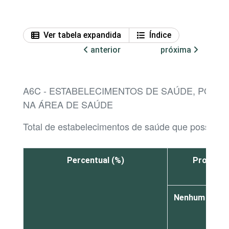
Ver tabela expandida
Índice
anterior
próxima
A6C - ESTABELECIMENTOS DE SAÚDE, POR
NA ÁREA DE SAÚDE
Total de estabelecimentos de saúde que possuem 
Percentual (%)
Profissi
Nenhum
De
1
a