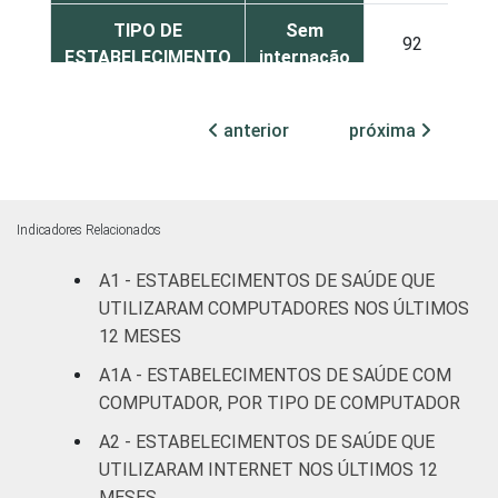
TIPO DE
Sem
92
6
ESTABELECIMENTO
internação
Com
anterior
próxima
internação
94
3
(até 50
leitos)
Indicadores Relacionados
Com
internação
A1 - ESTABELECIMENTOS DE SAÚDE QUE
93
1
(mais de
UTILIZARAM COMPUTADORES NOS ÚLTIMOS
50 leitos)
12 MESES
A1A - ESTABELECIMENTOS DE SAÚDE COM
Serviço de
COMPUTADOR, POR TIPO DE COMPUTADOR
apoio à
84
6
diagnose e
A2 - ESTABELECIMENTOS DE SAÚDE QUE
terapia
UTILIZARAM INTERNET NOS ÚLTIMOS 12
MESES