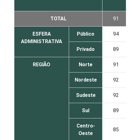
3
TOTAL
91
5
ESFERA
Público
94
3
ADMINISTRATIVA
Privado
89
6
REGIÃO
Norte
91
4
Nordeste
92
6
Sudeste
92
5
Sul
89
5
Centro-
85
6
Oeste