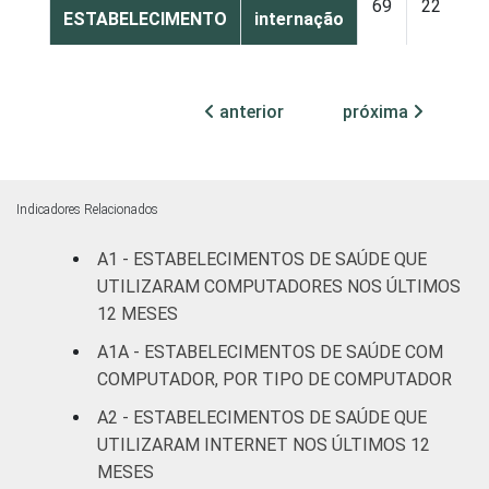
69
22
ESTABELECIMENTO
internação
Com
internação
anterior
próxima
82
15
(até 50
leitos)
Com
Indicadores Relacionados
internação
50
42
(mais de
A1 - ESTABELECIMENTOS DE SAÚDE QUE
50 leitos)
UTILIZARAM COMPUTADORES NOS ÚLTIMOS
12 MESES
Serviço de
A1A - ESTABELECIMENTOS DE SAÚDE COM
apoio à
82
13
COMPUTADOR, POR TIPO DE COMPUTADOR
diagnose e
terapia
A2 - ESTABELECIMENTOS DE SAÚDE QUE
UTILIZARAM INTERNET NOS ÚLTIMOS 12
IDENTIFICAÇÃO DE
UBS
61
20
MESES