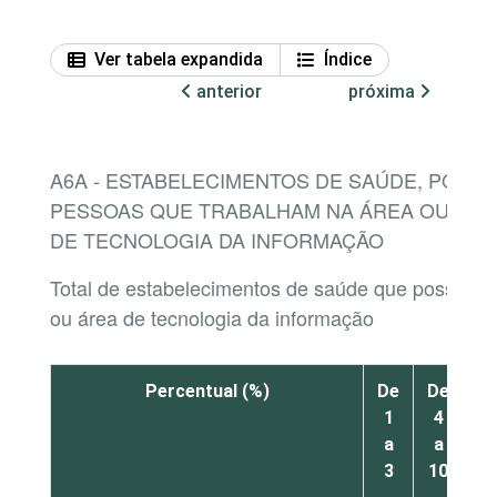
Ver tabela expandida
Índice
anterior
próxima
A6A - ESTABELECIMENTOS DE SAÚDE, POR 
PESSOAS QUE TRABALHAM NA ÁREA OU DE
DE TECNOLOGIA DA INFORMAÇÃO
Total de estabelecimentos de saúde que possue
ou área de tecnologia da informação
Percentual (%)
De
De
Ma
1
4
d
a
a
1
3
10