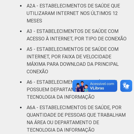
UNIDADE BÁSICA
A2A - ESTABELECIMENTOS DE SAÚDE QUE
DE SAÚDE
Não UBS
72
22
UTILIZARAM INTERNET NOS ÚLTIMOS 12
MESES
LOCALIZAÇÃO
Capital
70
21
A3 - ESTABELECIMENTOS DE SAÚDE COM
Interior
71
22
ACESSO À INTERNET, POR TIPO DE CONEXÃO
A5 - ESTABELECIMENTOS DE SAÚDE COM
Fonte: CGI.br/NIC.br, Centro Regional de
INTERNET, POR FAIXA DE VELOCIDADE
Estudos para o Desenvolvimento da
MÁXIMA PARA DOWNLOAD DA PRINCIPAL
Sociedade da Informação (Cetic.br),
CONEXÃO
Pesquisa sobre o uso das tecnologias de
A6 - ESTABELECIMENTOS DE SAÚDE QUE
informação e comunicação nos
POSSUEM DEPARTAMENTO OU ÁREA DE
estabelecimentos de saúde brasileiros – TIC
TECNOLOGIA DA INFORMAÇÃO
Saúde 2023.
A6A - ESTABELECIMENTOS DE SAÚDE, POR
QUANTIDADE DE PESSOAS QUE TRABALHAM
NA ÁREA OU DEPARTAMENTO DE
TECNOLOGIA DA INFORMAÇÃO